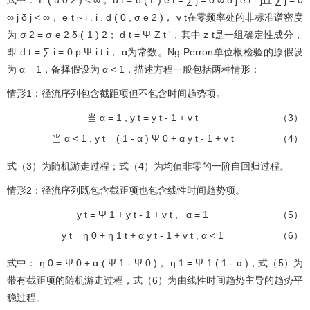
式中：
E
(
u
0
2
)
<
∞
，
u
t
=
δ
(
L
)
e
t
=
∑
j
=
0
∞
δ
j
e
t
-
j
且
∑
j
=
0
∞
j
δ
j
<
∞
，
e
t
~
i
.
i
.
d
(
0
,
σ
e
2
)
，
v
t
在零频率处的非标准谱密度
为
σ
2
=
σ
e
2
δ
(
1
)
2
；
d
t
=
Ψ
Z
t
'
，其中
z
t
是一组确定性成分，
即
d
t
=
∑
i
=
0
p
Ψ
i
t
i
，
α
为常数。Ng-Perron单位根检验的原假设
为
α
=
1
，备择假设为
α
<
1
，描述方程一般包括两种情形：
情形1：径流序列包含截距项但不包含时间趋势项。
当
α
=
1
,
y
t
=
y
t
-
1
+
v
t
（3）
当
α
<
1
,
y
t
=
(
1
-
α
)
Ψ
0
+
α
y
t
-
1
+
v
t
（4）
式（3）
为随机游走过程；
式（4）
为均值非零的一阶自回归过程。
情形2：径流序列既包含截距项也包含线性时间趋势项。
y
t
=
Ψ
1
+
y
t
-
1
+
v
t
,
α
=
1
（5）
y
t
=
η
0
+
η
1
t
+
α
y
t
-
1
+
v
t
,
α
<
1
（6）
式中：
η
0
=
Ψ
0
+
α
(
Ψ
1
-
Ψ
0
)
，
η
1
=
Ψ
1
(
1
-
α
)
，
式（5）
为
带有截距项的随机游走过程，
式（6）
为由线性时间趋势主导的趋势平
稳过程。