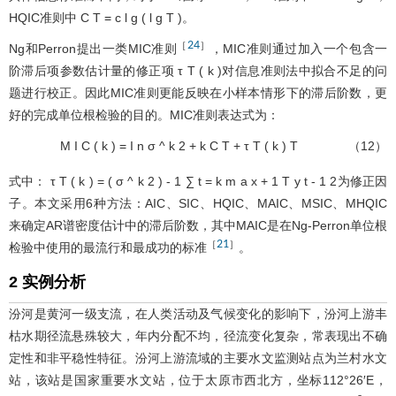
HQIC准则中
C
T
=
c
l
g
(
l
g
T
)
。
24
［
］
Ng和Perron提出一类MIC准则
，MIC准则通过加入一个包含一
阶滞后项参数估计量的修正项
τ
T
(
k
)
对信息准则法中拟合不足的问
题进行校正。因此MIC准则更能反映在小样本情形下的滞后阶数，更
好的完成单位根检验的目的。MIC准则表达式为：
M
I
C
(
k
)
=
I
n
σ
^
k
2
+
k
C
T
+
τ
T
(
k
)
T
（12）
式中：
τ
T
(
k
)
=
(
σ
^
k
2
)
-
1
∑
t
=
k
m
a
x
+
1
T
y
t
-
1
2
为修正因
子。本文采用6种方法：AIC、SIC、HQIC、MAIC、MSIC、MHQIC
来确定AR谱密度估计中的滞后阶数，其中MAIC是在Ng-Perron单位根
21
［
］
检验中使用的最流行和最成功的标准
。
2 实例分析
汾河是黄河一级支流，在人类活动及气候变化的影响下，汾河上游丰
枯水期径流悬殊较大，年内分配不均，径流变化复杂，常表现出不确
定性和非平稳性特征。汾河上游流域的主要水文监测站点为兰村水文
站，该站是国家重要水文站，位于太原市西北方，坐标112°26′E，