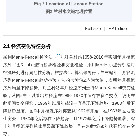
Fig.2 Location of Lancun Station
图2 兰村水文站地理位置
Full size
|
PPT slide
2.1 径流变化特征分析
25
［
］
采用Mann-Kendall检验法
对兰村站1958-2016年实测年月径流
序列（图
3
、
4
）进行趋势检验和突变检验，采用Morlet小波分析法对
径流序列进行周期性分析。根据
表1
计算结果可得，兰村站年、月径流
序列Mann-Kendall趋势检验方法的检验值
Z
均为负值，表明年月径流
序列均呈下降趋势。对兰村站年月径流序列进行Mann-Kendall突变检
验，从
图5
中可以看出年径流在1960-1970年间存在多个交点，说明在
此期间突变频繁，1959年以后年径流一直呈现下降趋势，1983年后下
降趋势显著。
图6
中月径流序列突变从1962年开始，在1963年左右发
生突变，1960年之后存在下降趋势，且1972年之后下降趋势显著。综
上年月径流序列总体呈显著下降趋势，且在20世纪60年代开始存在突
变。