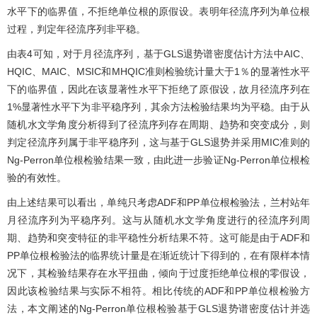
水平下的临界值，不拒绝单位根的原假设。表明年径流序列为单位根
过程，判定年径流序列非平稳。
由
表4
可知，对于月径流序列，基于GLS退势谱密度估计方法中AIC、
HQIC、MAIC、MSIC和MHQIC准则检验统计量大于1％的显著性水平
下的临界值，因此在该显著性水平下拒绝了原假设，故月径流序列在
1%显著性水平下为非平稳序列，其余方法检验结果均为平稳。由于从
随机水文学角度分析得到了径流序列存在周期、趋势和突变成分，则
判定径流序列属于非平稳序列，这与基于GLS退势并采用MIC准则的
Ng-Perron单位根检验结果一致，由此进一步验证Ng-Perron单位根检
验的有效性。
由上述结果可以看出，单纯只考虑ADF和PP单位根检验法，兰村站年
月径流序列为平稳序列。这与从随机水文学角度进行的径流序列周
期、趋势和突变特征的非平稳性分析结果不符。这可能是由于ADF和
PP单位根检验法的临界统计量是在渐近统计下得到的，在有限样本情
况下，其检验结果存在水平扭曲，倾向于过度拒绝单位根的零假设，
因此该检验结果与实际不相符。相比传统的ADF和PP单位根检验方
法，本文阐述的Ng-Perron单位根检验基于GLS退势谱密度估计并选