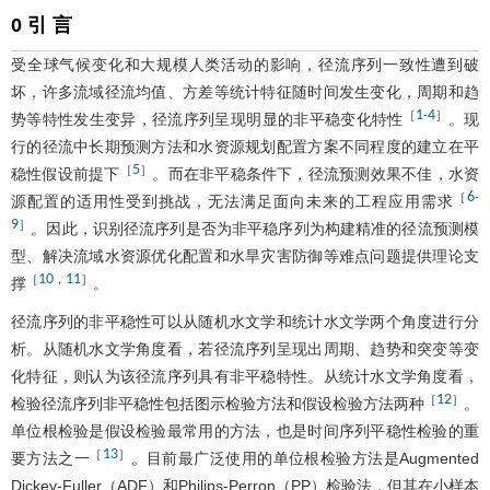
0 引 言
受全球气候变化和大规模人类活动的影响，径流序列一致性遭到破
坏，许多流域径流均值、方差等统计特征随时间发生变化，周期和趋
1
4
［
-
］
势等特性发生变异，径流序列呈现明显的非平稳变化特性
。现
行的径流中长期预测方法和水资源规划配置方案不同程度的建立在平
5
［
］
稳性假设前提下
。而在非平稳条件下，径流预测效果不佳，水资
6
［
-
源配置的适用性受到挑战，无法满足面向未来的工程应用需求
9
］
。因此，识别径流序列是否为非平稳序列为构建精准的径流预测模
型、解决流域水资源优化配置和水旱灾害防御等难点问题提供理论支
10
11
［
，
］
撑
。
径流序列的非平稳性可以从随机水文学和统计水文学两个角度进行分
析。从随机水文学角度看，若径流序列呈现出周期、趋势和突变等变
化特征，则认为该径流序列具有非平稳特性。从统计水文学角度看，
12
［
］
检验径流序列非平稳性包括图示检验方法和假设检验方法两种
。
单位根检验是假设检验最常用的方法，也是时间序列平稳性检验的重
13
［
］
要方法之一
。目前最广泛使用的单位根检验方法是Augmented
Dickey-Fuller（ADF）和Philips-Perron（PP）检验法，但其在小样本