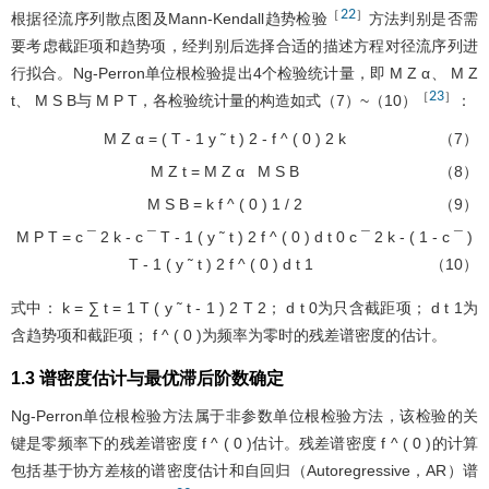
22
［
］
根据径流序列散点图及Mann-Kendall趋势检验
方法判别是否需
要考虑截距项和趋势项，经判别后选择合适的描述方程对径流序列进
行拟合。Ng-Perron单位根检验提出4个检验统计量，即
M
Z
α
、
M
Z
23
［
］
t
、
M
S
B
与
M
P
T
，各检验统计量的构造如式（
7
）~（
10
）
：
M
Z
α
=
(
T
-
1
y
˜
t
)
2
-
f
^
(
0
)
2
k
（7）
M
Z
t
=
M
Z
α
M
S
B
（8）
M
S
B
=
k
f
^
(
0
)
1
/
2
（9）
M
P
T
=
c
¯
2
k
-
c
¯
T
-
1
(
y
˜
t
)
2
f
^
(
0
)
d
t
0
c
¯
2
k
-
(
1
-
c
¯
)
T
-
1
(
y
˜
t
)
2
f
^
(
0
)
d
t
1
（10）
式中：
k
=
∑
t
=
1
T
(
y
˜
t
-
1
)
2
T
2
；
d
t
0
为只含截距项；
d
t
1
为
含趋势项和截距项；
f
^
(
0
)
为频率为零时的残差谱密度的估计。
1.3 谱密度估计与最优滞后阶数确定
Ng-Perron单位根检验方法属于非参数单位根检验方法，该检验的关
键是零频率下的残差谱密度
f
^
(
0
)
估计。残差谱密度
f
^
(
0
)
的计算
包括基于协方差核的谱密度估计和自回归（Autoregressive，AR）谱