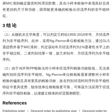
择MIC准则确定最优时间滞后阶数，其在小样本检验中表现良好且具
有更好的尺寸和功效，因而能更准确的检验出径流序列的非平稳特
征。
3 结 论
（1）从随机水文学角度，可以判定兰村站1958-2016年年、月径流序
列为非平稳序列。此外，采用Ng-Perron单位根检验方法，通过GLS
退趋势并基于MIC准则，判定该站年月径流序列为1%显著性水平上的
非平稳过程。二者判别结果一致，故兰村站年、月径流序列为非平稳
序列。
（2）由于ADF和PP检验法对小样本径流序列检验功效较低，无法准
确判别径流序列非平稳性。Ng-Perron单位根检验显著调整对小样本
检验的偏差且具有更高的检验功效，故在判别径流时间序列非平稳性
特征中更具优势，较传统单位根检验更可靠，可将该方法应用于径流
序列非平稳性检验，以便建立精准的径流预测模型。
References
Publishing order
|
Descend order by publishing year
|
Descend order by