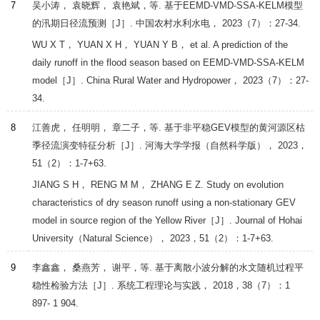
7
吴小涛， 袁晓辉， 袁艳斌，等. 基于EEMD-VMD-SSA-KELM模型
的汛期日径流预测［J］.
中国农村水利水电
，
2023
（7）：27-34.
WU
X T
，
YUAN
X H
，
YUAN
Y B
， et al. A prediction of the
daily runoff in the flood season based on EEMD-VMD-SSA-KELM
model［J］.
China Rural Water and Hydropower
，
2023
（7）：27-
34.
8
江善虎， 任明明， 章二子，等. 基于非平稳GEV模型的黄河源区枯
季径流演变特征分析［J］.
河海大学学报（自然科学版）
，
2023
，
51
（2）：1-7+63.
JIANG
S H
，
RENG
M M
，
ZHANG
E Z
. Study on evolution
characteristics of dry season runoff using a non-stationary GEV
model in source region of the Yellow River［J］.
Journal of Hohai
University（Natural Science）
，
2023
，
51
（2）：1-7+63.
9
李鑫鑫， 桑燕芳， 谢平，等. 基于离散小波分解的水文随机过程平
稳性检验方法［J］.
系统工程理论与实践
，
2018
，
38
（7）：1
897- 1 904.