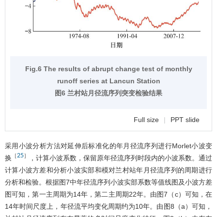
Fig.6 The results of abrupt change test of monthly
runoff series at Lancun Station
图6 兰村站月径流序列突变检验结果
Full size
|
PPT slide
采用小波分析方法对延伸后标准化的年月径流序列进行Morlet小波变
25
［
］
换
，计算小波系数，保留原年径流序列时段内的小波系数。通过
计算小波方差和分析小波实部和模对兰村站年月径流序列的周期进行
分析和检验。根据
图7
中年径流序列小波实部系数等值线图及小波方差
图可知，第一主周期为14年，第二主周期22年。由
图7
（c）可知，在
14年时间尺度上，年径流平均变化周期约为10年。由
图8
（a）可知，