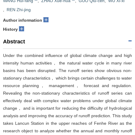
WANG Hui-fang
,
ZHAO Xue-hua
,
GUO Qiu-cen
,
WU Xi-xi
,
REN Zhi-jing
+
Author information
+
History
Abstract
Under the combined influence of global climate change and high
intensity human activities， the natural water cycle in many river
basins has been disrupted. The runoff series show obvious non-
stationary characteristics， which brings certain challenges to water
resource planning， management， forecast and regulation.
Revealing the non-stationary characteristics of runoff series can
effectively deal with complex water problems under global climate
change， and is important for reducing the difficulty of hydrological
analysis and improving the accuracy of runoff prediction. This study
takes Lancun Station in the upper reaches of Fenhe River as the
research object to analyze whether the annual and monthly runoff