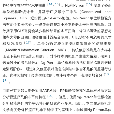
14
15
16
［
，
］
［
］
检验中存在严重的水平扭曲
。Ng和Perron
发展了修正
单位根检验统计量，并基于广义最小二乘法（Generalized Least
Squares，GLS）退势提出Ng-Perron检验。Ng-Perron单位根检验方
法有两个显著优势，一是显著调整对小样本检验水平扭曲的现象。对
数据采用GLS退势会减少检验结果的水平扭曲，将GLS退势的思想与
频率为零的自回归谱密度估计器结合使用，可以获得不可忽略的尺寸
17
［
］
和功效增益
。二是为确定滞后阶数
k
提供修正的信息准则
（Modified Information Criterion，MIC）。传统信息准则是在大样本
论证下获得的渐进无偏估计，对小样本的拟合产生较大偏差，倾向于
选择过小的滞后阶数
k
。Ng-Perron单位根检验方法运用MIC准则来确
定滞后阶数
k
，通过加入修正项对信息准则法中拟合不足的问题进行校
18
［
，
正。这使其相较于传统信息准则，在小样本条件下表现更加良好
19
］
。
目前已有文献大部分采用ADF检验、PP检验等传统的单位根检验方法
20
［
］
分析径流序列的非平稳特征
，但是，使用Ng-Perron单位根检验
分析径流序列的非平稳特征的研究尚不多见。因此，本文在从随机水
文学角度分析径流序列非平稳特征的基础上，尝试将Ng-Perron单位