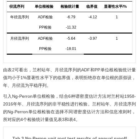
径流序列
单位根检验
检验统计量
临界值
显著性水平/%
年径流序列
ADF检验
-6.79
-4.12
1
PP检验
-11.32
月径流序列
ADF检验
-5.64
-3.97
1
PP检验
-18.01
由
表2
可看出，兰村站年、月径流序列的ADF和PP单位根检验统计量
值均小于1%显著性水平下的临界值，表明拒绝存在单位根的原假设，
年、月径流为平稳序列。
引入Ng-Perron单位根检验，结合6种谱密度估计方法对兰村站1958-
2016年年、月径流序列的非平稳性进行检验。兰村站年、月径流序列
的Ng-Perron单位根检验在选择不同谱密度估计方法和信息准则时，
所对应的4个检验统计量值见
表3
和
表4
。
Tab.3 Ng-Perron unit root test results of annual runoff