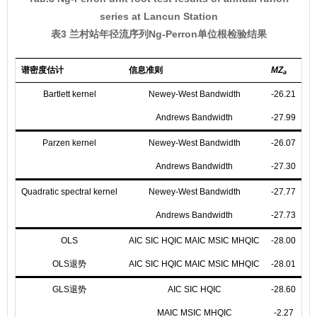
series at Lancun Station
表3 兰村站年径流序列Ng-Perron单位根检验结果
谱密度估计
信息准则
MZ
M
a
Bartlett kernel
Newey-West Bandwidth
-26.21
-3
Andrews Bandwidth
-27.99
-3
Parzen kernel
Newey-West Bandwidth
-26.07
-3
Andrews Bandwidth
-27.30
-3
Quadratic spectral kernel
Newey-West Bandwidth
-27.77
-3
Andrews Bandwidth
-27.73
-3
OLS
AIC SIC HQIC MAIC MSIC MHQIC
-28.00
-3
OLS退势
AIC SIC HQIC MAIC MSIC MHQIC
-28.01
-3
GLS退势
AIC SIC HQIC
-28.60
-3
MAIC MSIC MHQIC
-2.27
-1