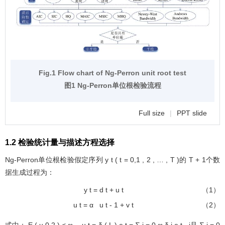
Fig.1 Flow chart of Ng-Perron unit root test
图1 Ng-Perron单位根检验流程
Full size
|
PPT slide
1.2 检验统计量与描述方程选择
Ng-Perron单位根检验假定序列
y
t
(
t
=
0,1
,
2
,
…
,
T
)
的
T
+
1
个数
据生成过程为：
y
t
=
d
t
+
u
t
（1）
u
t
=
α
u
t
-
1
+
v
t
（2）