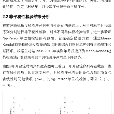
从随机水文学角度分析，年、月径流序列均存在趋势、突变、周期变
化特征，判定兰村站年、月径流序列属于非平稳序列。
2.2 非平稳性检验结果分析
在前述随机角度径流序列时变特性识别的基础上，对兰村站年月径流
序列分别进行非平稳性检验，对比不同单位根检验结果，进一步验证
Ng-Perron单位根检验的有效性。首先确定描述方程，通过Mann-
Kendall趋势检验法及数据的散点图来综合判别径流序列有无趋势项和
截距项。根据兰村站1958-2016年实测年月径流序列Mann-Kendall趋
势检验法计算结果可知年月径流序列均呈下降趋势。
由
图9
年月径流时间序列散点图可以看出，年月径流序列存在截距，也
存在线性趋势。因此本文对年、月径流序列均采用既包含截距项又包
含线性时间趋势项（
p
=1）的Ng-Perron单位根检验，即公式（
5
）
~（
6
）。