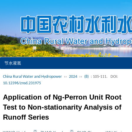
节水灌溉
China Rural Water and Hydropower
››
2024
››
(8)
: 105-111.
DOI:
10.12396/znsd.231975
Application of Ng-Perron Unit Root
Test to Non-stationarity Analysis of
Runoff Series