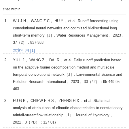
cited within
1
WU
J H
，
WANG
Z C
，
HU
Y
， et al. Runoff forecasting using
convolutional neural networks and optimized bi-directional long
short-term memory［J］.
Water Resources Management
，
2023
，
37
（2）：937-953.
本文引用 [1]
2
YU
L J
，
WANG
Z
，
DAI
R
， et al. Daily runoff prediction based
on the adaptive fourier decomposition method and multiscale
temporal convolutional network［J］.
Environmental Science and
Pollution Research International
，
2023
，
30
（42）：95 449-95
463.
3
FU
G B
，
CHIEW
F H S
，
ZHENG
H X
， et al. Statistical
analysis of attributions of climatic characteristics to nonstationary
rainfall-streamflow relationship［J］.
Journal of Hydrology
，
2021
，
3
（PB）：127 017.