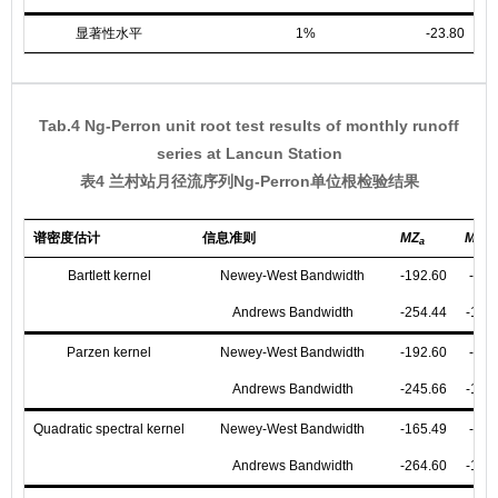
显著性水平
1%
-23.80
-3
Tab.4 Ng-Perron unit root test results of monthly runoff
series at Lancun Station
表4 兰村站月径流序列Ng-Perron单位根检验结果
谱密度估计
信息准则
MZ
MZ
a
t
Bartlett kernel
Newey-West Bandwidth
-192.60
-9.8
Andrews Bandwidth
-254.44
-11.2
Parzen kernel
Newey-West Bandwidth
-192.60
-9.8
Andrews Bandwidth
-245.66
-11.0
Quadratic spectral kernel
Newey-West Bandwidth
-165.49
-9.1
Andrews Bandwidth
-264.60
-11.5