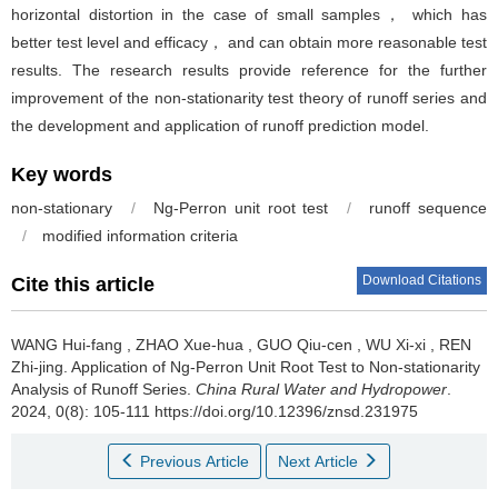
horizontal distortion in the case of small samples， which has
better test level and efficacy， and can obtain more reasonable test
results. The research results provide reference for the further
improvement of the non-stationarity test theory of runoff series and
the development and application of runoff prediction model.
Key words
non-stationary
/
Ng-Perron unit root test
/
runoff sequence
/
modified information criteria
Download Citations
Cite this article
WANG Hui-fang
,
ZHAO Xue-hua
,
GUO Qiu-cen
,
WU Xi-xi
,
REN
Zhi-jing
.
Application of Ng-Perron Unit Root Test to Non-stationarity
Analysis of Runoff Series.
China Rural Water and Hydropower
.
2024, 0(8): 105-111 https://doi.org/10.12396/znsd.231975
Previous Article
Next Article