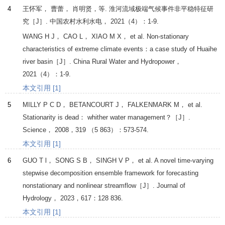
4
王怀军， 曹蕾， 肖明贤，等. 淮河流域极端气候事件非平稳特征研
究［J］.
中国农村水利水电
，
2021
（4）：1-9.
WANG
H J
，
CAO
L
，
XIAO
M X
， et al. Non-stationary
characteristics of extreme climate events：a case study of Huaihe
river basin［J］.
China Rural Water and Hydropower
，
2021
（4）：1-9.
本文引用 [1]
5
MILLY
P C D
，
BETANCOURT
J
，
FALKENMARK
M
， et al.
Stationarity is dead： whither water management？［J］.
Science
，
2008
，
319
（5 863）：573-574.
本文引用 [1]
6
GUO
T l
，
SONG
S B
，
SINGH
V P
， et al. A novel time-varying
stepwise decomposition ensemble framework for forecasting
nonstationary and nonlinear streamflow［J］.
Journal of
Hydrology
，
2023
，
617
：128 836.
本文引用 [1]