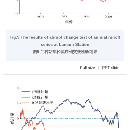
Fig.5 The results of abrupt change test of annual runoff
series at Lancun Station
图5 兰村站年径流序列突变检验结果
Full size
|
PPT slide