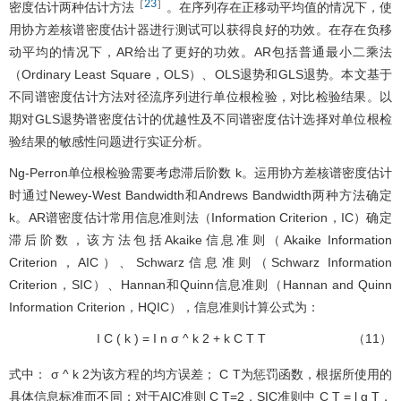
23
［
］
密度估计两种估计方法
。在序列存在正移动平均值的情况下，使
用协方差核谱密度估计器进行测试可以获得良好的功效。在存在负移
动平均的情况下，AR给出了更好的功效。AR包括普通最小二乘法
（Ordinary Least Square，OLS）、OLS退势和GLS退势。本文基于
不同谱密度估计方法对径流序列进行单位根检验，对比检验结果。以
期对GLS退势谱密度估计的优越性及不同谱密度估计选择对单位根检
验结果的敏感性问题进行实证分析。
Ng-Perron单位根检验需要考虑滞后阶数
k
。运用协方差核谱密度估计
时通过Newey-West Bandwidth和Andrews Bandwidth两种方法确定
k
。AR谱密度估计常用信息准则法（Information Criterion，IC）确定
滞后阶数，该方法包括Akaike信息准则（Akaike Information
Criterion，AIC）、Schwarz信息准则（Schwarz Information
Criterion，SIC）、Hannan和Quinn信息准则（Hannan and Quinn
Information Criterion，HQIC），信息准则计算公式为：
I
C
(
k
)
=
I
n
σ
^
k
2
+
k
C
T
T
（11）
式中：
σ
^
k
2
为该方程的均方误差；
C
T
为惩罚函数，根据所使用的
具体信息标准而不同；对于AIC准则
C
T
=2，SIC准则中
C
T
=
l
g
T
，