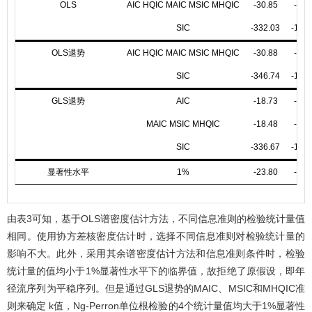
OLS
AIC HQIC MAIC MSIC MHQIC
-30.85
-3.9
SIC
-332.03
-12.8
OLS退势
AIC HQIC MAIC MSIC MHQIC
-30.88
-3.9
SIC
-346.74
-13.1
GLS退势
AIC
-18.73
-3.0
MAIC MSIC MHQIC
-18.48
-3.0
SIC
-336.67
-12.9
显著性水平
1%
-23.80
-3.4
由
表3
可知，基于OLS谱密度估计方法，不同信息准则的检验统计量值
相同。使用协方差核密度估计时，选择不同信息准则对检验统计量的
影响不大。此外，采用其余谱密度估计方法和信息准则条件时，检验
统计量的值均小于1%显著性水平下的临界值，故拒绝了原假设，即年
径流序列为平稳序列。但是通过GLS退势的MAIC、MSIC和MHQIC准
则来确定
k
值，Ng-Perron单位根检验的4个统计量值均大于1%显著性