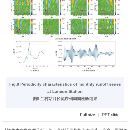
Fig.8 Periodicity characteristics of monthly runoff series
at Lancun Station
图8 兰村站月径流序列周期检验结果
Full size
|
PPT slide