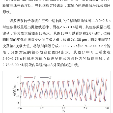
轨迹曲线开始浮动。当达到额定转速后，其轴心轨迹曲线呈现出圆环
形状。
该多级泵转子系统在空气中运转时的位移响应曲线
图11
在0~2.6 s
时位移曲线呈现出抛物线规律，而在2.6~3.0 s期间，其位移振幅出现
波动，将其放大后如
图13
所示。从
图13
中可以看到在2.67 s时，位移
随时间的变化曲线首次达到了极大值，幅值为1.36 μm，随后出现第2
次及第3次极大值。将该时间段分成2.60~2.76 s和2.76~3.00 s 2个阶
段，分别对应的轴心轨迹如
图14
所示。从
图14
中可以看出在
2.60~2.76 s时间段内轴心轨迹呈现出内圆外方的轨迹曲线，而
2.76~3.00 s时间段内呈现出内方外圆的轨迹曲线。