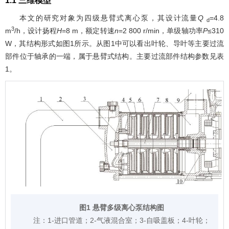
1.1 三维模型
本文的研究对象为四级悬臂式离心泵，其设计流量
Q
=4.8
d
3
m
/h，设计扬程
H
=8 m，额定转速
n
=2 800 r/min，单级轴功率
P
≤310
W，其结构形式如
图1
所示。从
图1
中可以看出叶轮、导叶等主要过流
部件位于轴承的一端，属于悬臂式结构。主要过流部件结构参数见
表
1
。
图1 悬臂多级离心泵结构图
注：
1-进口管道；2-气液混合室；3-自吸盖板；4-叶轮；