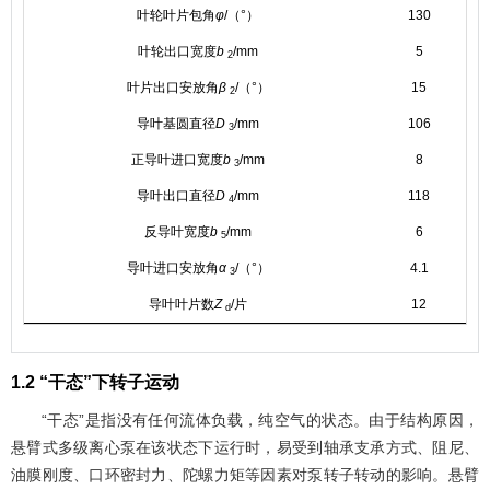
叶轮叶片包角
φ
/（°）
130
叶轮出口宽度
b
/mm
5
2
叶片出口安放角
β
/（°）
15
2
导叶基圆直径
D
/mm
106
3
正导叶进口宽度
b
/mm
8
3
导叶出口直径
D
/mm
118
4
反导叶宽度
b
/mm
6
5
导叶进口安放角
α
/（°）
4.1
3
导叶叶片数
Z
/片
12
d
1.2 “干态”下转子运动
“干态”是指没有任何流体负载，纯空气的状态。由于结构原因，
悬臂式多级离心泵在该状态下运行时，易受到轴承支承方式、阻尼、
油膜刚度、口环密封力、陀螺力矩等因素对泵转子转动的影响。悬臂