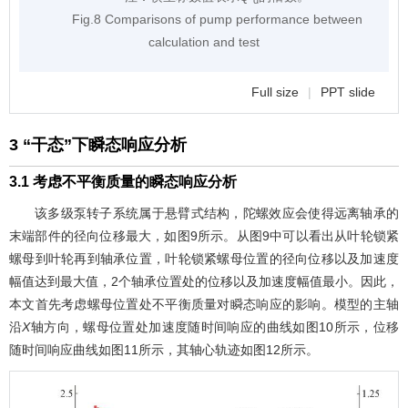
Fig.8 Comparisons of pump performance between
calculation and test
Full size
|
PPT slide
3 “干态”下瞬态响应分析
3.1 考虑不平衡质量的瞬态响应分析
该多级泵转子系统属于悬臂式结构，陀螺效应会使得远离轴承的
末端部件的径向位移最大，如
图9
所示。从
图9
中可以看出从叶轮锁紧
螺母到叶轮再到轴承位置，叶轮锁紧螺母位置的径向位移以及加速度
幅值达到最大值，2个轴承位置处的位移以及加速度幅值最小。因此，
本文首先考虑螺母位置处不平衡质量对瞬态响应的影响。模型的主轴
沿
X
轴方向，螺母位置处加速度随时间响应的曲线如
图10
所示，位移
随时间响应曲线如
图11
所示，其轴心轨迹如
图12
所示。