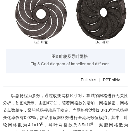
图3 叶轮及导叶网格
Fig.3 Grid diagram of impeller and diffuser
Full size
|
PPT slide
以总扬程为参数，通过改变网格尺寸对计算域的网格进行无关性
分析，如
图4
所示。由
图4
可知，随着网格数的增加，网格越密，网格
6
节点数越多，泵的总扬程越趋于稳定。当网格数达到1.3×10
时总扬程
变化率仅有0.02%，故采用该网格数进行全流场数值模拟。其中，叶
5
5
轮网格数为4.1×10
，导叶网格数为3.5×10
，泵腔网格数为
5
5
5