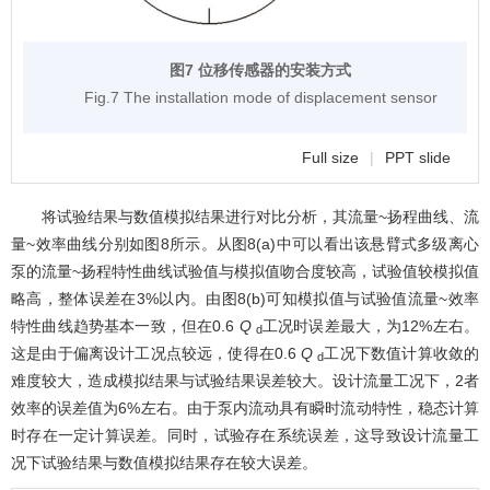
图7 位移传感器的安装方式
Fig.7 The installation mode of displacement sensor
Full size
|
PPT slide
将试验结果与数值模拟结果进行对比分析，其流量~扬程曲线、流
量~效率曲线分别如
图8
所示。从
图8
(a)中可以看出该悬臂式多级离心
泵的流量~扬程特性曲线试验值与模拟值吻合度较高，试验值较模拟值
略高，整体误差在3%以内。由
图8
(b)可知模拟值与试验值流量~效率
特性曲线趋势基本一致，但在0.6
Q
工况时误差最大，为12%左右。
d
这是由于偏离设计工况点较远，使得在0.6
Q
工况下数值计算收敛的
d
难度较大，造成模拟结果与试验结果误差较大。设计流量工况下，2者
效率的误差值为6%左右。由于泵内流动具有瞬时流动特性，稳态计算
时存在一定计算误差。同时，试验存在系统误差，这导致设计流量工
况下试验结果与数值模拟结果存在较大误差。