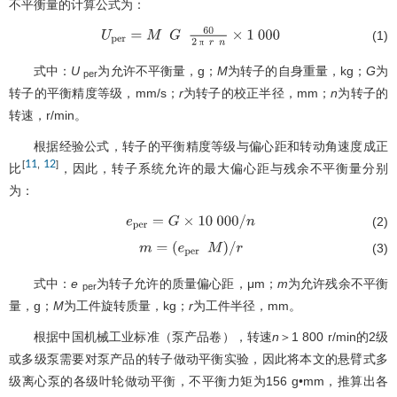
不平衡量的计算公式为：
(1)
U
p
e
r
=
M
G
60
2
π
r
n
×
1
000
π
式中：
U
为允许不平衡量，g；
M
为转子的自身重量，kg；
G
为
per
转子的平衡精度等级，mm/s；
r
为转子的校正半径，mm；
n
为转子的
转速，r/min。
根据经验公式，转子的平衡精度等级与偏心距和转动角速度成正
11
12
[
,
]
比
，因此，转子系统允许的最大偏心距与残余不平衡量分别
为：
(2)
e
p
e
r
=
G
×
10
000
/
n
(3)
m
=
e
p
e
r
M
/
r
式中：
e
为转子允许的质量偏心距，μm；
m
为允许残余不平衡
per
量，g；
M
为工件旋转质量，kg；
r
为工件半径，mm。
根据中国机械工业标准（泵产品卷），转速
n
＞1 800 r/min的2级
或多级泵需要对泵产品的转子做动平衡实验，因此将本文的悬臂式多
级离心泵的各级叶轮做动平衡，不平衡力矩为156 g•mm，推算出各