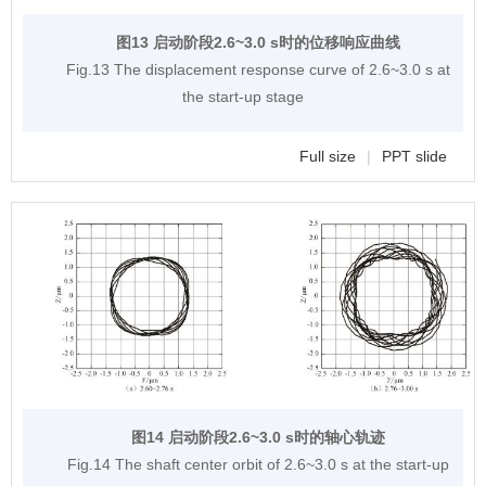
图13 启动阶段2.6~3.0 s时的位移响应曲线
Fig.13 The displacement response curve of 2.6~3.0 s at
the start-up stage
Full size
|
PPT slide
图14 启动阶段2.6~3.0 s时的轴心轨迹
Fig.14 The shaft center orbit of 2.6~3.0 s at the start-up