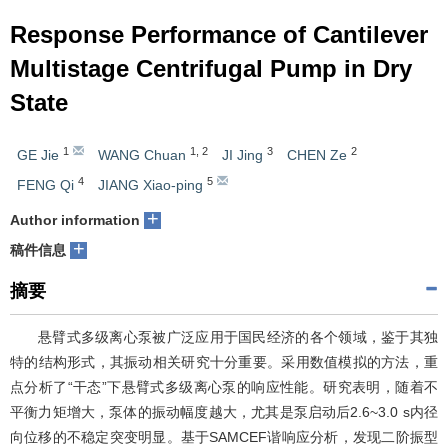
Response Performance of Cantilever
Multistage Centrifugal Pump in Dry
State
1
1
,
2
3
2
GE Jie
WANG Chuan
JI Jing
CHEN Ze
4
5
FENG Qi
JIANG Xiao-ping
+
Author information
+
稿件信息
摘要
悬臂式多级离心泵被广泛应用于国民经济的各个领域，鉴于其独
特的结构形式，其振动相关研究十分重要。采用数值模拟的方法，重
点分析了“干态”下悬臂式多级离心泵的响应性能。研究表明，随着不
平衡力矩增大，泵体的振动幅度越大，尤其是泵启动后2.6~3.0 s内径
向位移的不稳定突变明显。基于SAMCEF谐响应分析，发现二阶振型