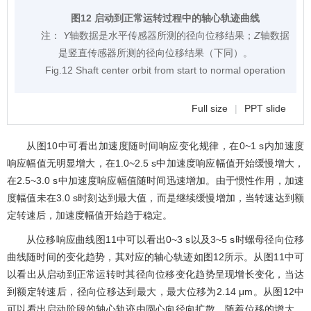
图12 启动到正常运转过程中的轴心轨迹曲线
注：
Y
轴数据是水平传感器所测的径向位移结果；
Z
轴数据
是竖直传感器所测的径向位移结果（下同）。
Fig.12 Shaft center orbit from start to normal operation
Full size
|
PPT slide
从
图10
中可看出加速度随时间响应变化规律，在0~1 s内加速度
响应幅值无明显增大，在1.0~2.5 s中加速度响应幅值开始缓慢增大，
在2.5~3.0 s中加速度响应幅值随时间迅速增加。由于惯性作用，加速
度幅值未在3.0 s时刻达到最大值，而是继续缓慢增加，当转速达到额
定转速后，加速度幅值开始趋于稳定。
从位移响应曲线
图11
中可以看出0~3 s以及3~5 s时螺母径向位移
曲线随时间的变化趋势，其对应的轴心轨迹如
图12
所示。从
图11
中可
以看出从启动到正常运转时其径向位移变化趋势呈现增长变化，当达
到额定转速后，径向位移达到最大，最大位移为2.14 μm。从
图12
中
可以看出启动阶段的轴心轨迹由圆心向径向扩散，随着位移的增大，