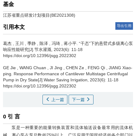
基金
江苏省重点研发计划项目(BE2021308)
导出引用
引用本文
葛杰
,
王川
,
季静
,
陈泽
,
冯琦
,
蒋小平
.
“干态”下的悬臂式多级离心泵
响应性能研究[J].节水灌溉, 2023(6): 11-18
https://doi.org/10.12396/jsgg.2022302
GE Jie
,
WANG Chuan
,
JI Jing
,
CHEN Ze
,
FENG Qi
,
JIANG Xiao-
ping
.
Response Performance of Cantilever Multistage Centrifugal
Pump in Dry State[J].Water Saving Irrigation, 2023(6): 11-18
https://doi.org/10.12396/jsgg.2022302
上一篇
下一篇
0 引 言
泵是一种重要的能量转换装置和流体输送设备最常用的流体机
械。离心泵占泵总数的75%以上，广泛应用于国民经济的各个部门以