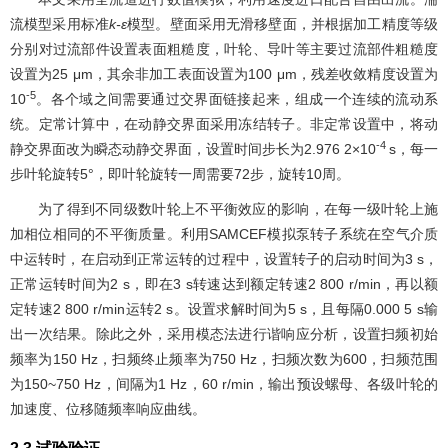
流模型采用标准
k-ε
模型。壁面采用无滑移壁面，并根据加工精度等级
分别对过流部件设置表面粗糙度，叶轮、导叶等主要过流部件粗糙度
设置为25 μm，其余非加工表面设置为100 μm，残差收敛精度设置为
-5
10
。各个域之间需要通过交界面链接起来，组成一个连续的流动系
统。定常计算中，在动静交界面采用冻结转子。非定常设置中，将动
-4
静交界面改为瞬态动静交界面，设置时间步长为2.976 2×10
s，每一
步叶轮旋转5°，即叶轮旋转一周需要72步，旋转10周。
为了得到不同级数叶轮上不平衡效应的影响，在每一级叶轮上施
加相位相同的不平衡质量。利用SAMCEF模拟泵转子系统在空气介质
中运转时，在启动到正常运转的过程中，设置转子的启动时间为3 s，
正常运转时间为2 s，即在3 s转速达到额定转速2 800 r/min，再以额
定转速2 800 r/min运转2 s。设置求解时间为5 s，且每隔0.000 5 s输
出一次结果。除此之外，采用模态法进行谐响应分析，设置扫频初始
频率为150 Hz，扫频终止频率为750 Hz，扫频次数为600，扫频范围
为150~750 Hz，间隔为1 Hz，60 r/min，输出预设螺母、各级叶轮的
加速度、位移随频率响应曲线。