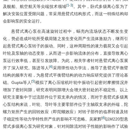
1
3
[
-
]
及舰船、航空航天等尖端技术领域
。其中，卧式多级离心泵为了
解决安装位置受限问题，常采用悬臂式结构形式，而这一特殊结构却
会影响泵的安全运行。
悬臂式离心泵在高速旋转过程中，蜗壳内流场状态不断发生变
化，势必造成叶轮所受载荷随之发生变化而产生流体激励力，继而引
起悬臂式离心泵转子的振动。同时，这种周期性的液力载荷又会引起
叶轮及泵轴的动态变形，从而进一步影响流体的分布，直接导致离心
泵运行效率低，甚至引发故障。为此，相关学者针对悬臂式离心泵展
4
[
]
开了深入研究。陈进等人
采用弹性动力学法，推导了悬臂式平衡臂
结构的频率方程，为悬臂式平衡臂结构的动力响应研究提供了理论基
5
[
]
础。Gupta等人
模拟了离心压缩机叶轮中振动引起密封摩擦情况并
增加了密封间隙，研究表明间隙增大会增大密封处的不稳定性。以上
研究主要集中于过流部件位于双支承内的情况，而对于悬臂式多级离
心泵结构来说，叶轮、导叶等主要零部件位于主轴双支承的外端，陀
螺力矩所产生的回转效应（即陀螺效应）对转子部件的临界转速及转
6
[
]
子稳定性等动力学特性所产生的影响不可忽略。吴家辉
以M220型悬
臂式多级离心泵为研究对象，针对间隙流对转子性能的影响作了试验