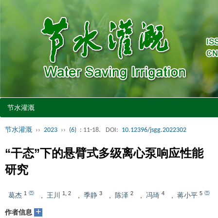
节水灌溉
节水灌溉
››
2023
››
(6)
: 11-18.
DOI:
10.12396/jsgg.2022302
“干态”下的悬臂式多级离心泵响应性能
研究
1
1
,
2
3
2
4
5
葛杰
,
王川
,
季静
,
陈泽
,
冯琦
,
蒋小平
+
作者信息