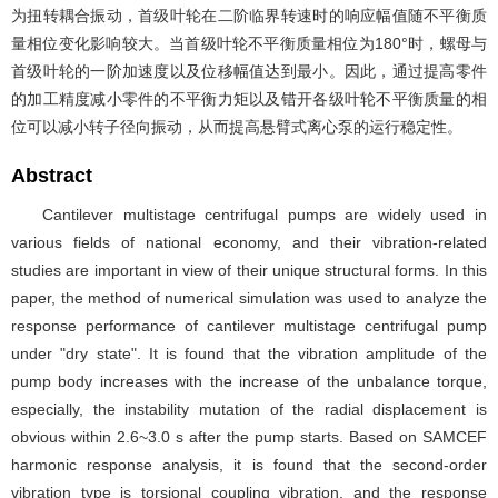
为扭转耦合振动，首级叶轮在二阶临界转速时的响应幅值随不平衡质
量相位变化影响较大。当首级叶轮不平衡质量相位为180°时，螺母与
首级叶轮的一阶加速度以及位移幅值达到最小。因此，通过提高零件
的加工精度减小零件的不平衡力矩以及错开各级叶轮不平衡质量的相
位可以减小转子径向振动，从而提高悬臂式离心泵的运行稳定性。
Abstract
Cantilever multistage centrifugal pumps are widely used in
various fields of national economy, and their vibration-related
studies are important in view of their unique structural forms. In this
paper, the method of numerical simulation was used to analyze the
response performance of cantilever multistage centrifugal pump
under "dry state". It is found that the vibration amplitude of the
pump body increases with the increase of the unbalance torque,
especially, the instability mutation of the radial displacement is
obvious within 2.6~3.0 s after the pump starts. Based on SAMCEF
harmonic response analysis, it is found that the second-order
vibration type is torsional coupling vibration, and the response