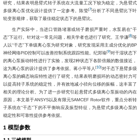
研究，结果表明悬臂式转子系统在大流量工况下较为稳定，为悬臂式
7
[
]
多级离心泵优化设计提供了一定参考。陈莹
分析了不同悬臂比下叶
轮变形规律，获取了最佳稳定状态下的悬臂比。
生产实际中，当进口管路堵塞或转子磨损严重时，水泵易在“干
8
[
]
态”下运行。针对这一常见问题，相关学者也进行了研究。王学谦
等
人以“干态”下单级离心泵为研究对象，研究发现采用主成分优化的BP
9
[
]
神经网络PID控制可以改善控制系统跟踪性能。纪郑瑜
对干湿状态下
的离心泵振动特性进行了实验，发现2种状态下各阶倍频的数值接近，
10
[
]
这为离心泵的设计提供了参考依据。蒋小平等人
对干态下悬臂多级
离心泵的瞬态响应特性进行了研究，结果表明磨损环的动态密封力可
以提高转子系统的稳定性，并有效地减小径向位移的振幅，这丰富了
相关的理论分析。为了进一步研究引起悬臂式多级离心泵振动的内在
原因，本文基于ANSYS以及有限元SAMCEF Rotor软件，重点分析转
子系统在“干态”下的不平衡响应及振型特征，为悬臂式多级离心泵的
稳定性和可靠性提供参考依据。
1 模型参数