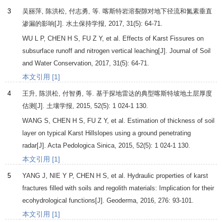
3
吴丽萍, 陈洪松, 付志勇, 等. 喀斯特岩溶裂隙对地下径流和氮素垂直
渗漏的影响[J].
水土保持学报
,
2017
,
31
(5): 64-71.
WU
L P
,
CHEN
H S
,
FU
Z Y
, et al. Effects of Karst Fissures on
subsurface runoff and nitrogen vertical leaching[J].
Journal of Soil
and Water Conservation
,
2017
,
31
(5): 64-71.
本文引用 [1]
4
王升, 陈洪松, 付智勇, 等. 基于探地雷达的典型喀斯特坡地土层厚度
估测[J].
土壤学报
,
2015
,
52
(5): 1 024-1 130.
WANG
S
,
CHEN
H S
,
FU
Z Y
, et al. Estimation of thickness of soil
layer on typical Karst Hillslopes using a ground penetrating
radar[J].
Acta Pedologica Sinica
,
2015
,
52
(5): 1 024-1 130.
本文引用 [1]
5
YANG
J
,
NIE
Y P
,
CHEN
H S
, et al. Hydraulic properties of karst
fractures filled with soils and regolith materials: Implication for their
ecohydrological functions[J].
Geoderma
,
2016
,
276
: 93-101.
本文引用 [1]