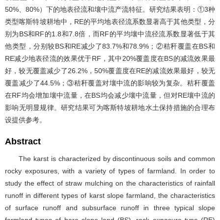
50%、80%）下的地表径流和壤中流产流特征。研究结果表明：①3种
类型喀斯特坡耕地中，RE的平均地表径流系数显著高于其他类型，分
别为BS和RF的1.8和7.8倍，而RF的平均壤中流径流系数显著低于其
他类型，分别较BS和RE减少了83.7%和78.9%；②秸秆覆盖在BS和
RE减少地表径流的效果优于RF，其中20%覆盖度在BS的减流效果最
好，较无覆盖减少了26.2%，50%覆盖度在RE的减流效果最好，较无
覆盖减少了44.5%；③秸秆覆盖对壤中流的影响较为复杂。秸秆覆盖
在RF均会增加壤中流量，在BS均会减少壤中流量，但对RE壤中流的
影响无明显规律。研究结果可为喀斯特坡耕地水土保持措施的合理布
设提供参考。
Abstract
The karst is characterized by discontinuous soils and common
rocky exposures, with a variety of types of farmland. In order to
study the effect of straw mulching on the characteristics of rainfall
runoff in different types of karst slope farmland, the characteristics
of surface runoff and subsurface runoff in three typical slope