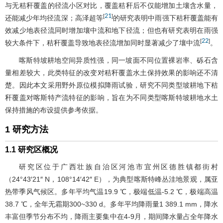
与无秸秆覆盖的径流小区对比，覆盖秸秆后不仅能增加土壤含水量，
21
[
]
还能减少年均径流深；高泽超等
的研究表明中雨强下秸秆覆盖能有
效减少地表径流同时增加壤中流和地下径流；但也有研究表明在雨强
22
[
]
较大条件下，秸秆覆盖导致地表径流增加同时显著减少了壤中流
。
喀斯特坡耕地空间异质性强，同一坡面不同位置裸岩率、砾石含
量相差较大，此类特征的改变对秸秆覆盖水土保持效果的影响还不清
楚。因此本文采用野外原位模拟降雨试验，研究不同类型坡耕地下秸
秆覆盖对喀斯特产流特征的影响，旨在为不同类型喀斯特坡耕地水土
保持措施的布设提供参考依据。
1 研究方法
1.1 研究区概况
研究区位于广西壮族自治区河池市宜州区德胜镇都街村
（24°43′21″ N，108°14′42″ E），为典型喀斯特峰丛洼地景观，属亚
热带季风气候区。多年平均气温19.9 ℃，极端低温-5.2 ℃，极端高温
38.7 ℃，全年无霜期300~330 d。多年平均降雨量1 389.1 mm，降水
丰富但季节分布不均，降雨主要集中在4-9月，期间降水量占全年降水