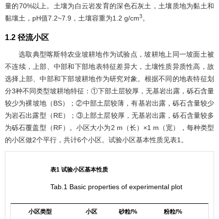
量的70%以上。土壤为白云岩发育的深色石灰土，土壤质地为黏土和
3
黏壤土，pH值7.2~7.9，土壤容重为1.2 g/cm
。
1.2 径流小区
选取典型喀斯特农业坡耕地作为试验点，坡耕地上同一坡面土被
不连续，上部、中部和下部地表特征差异大，土壤性质异质性高，故
选择上部、中部和下部坡耕地作为研究对象。根据不同的地表特征划
分3种不同类型坡耕地特征：①下部土层较厚，无基岩出露，砾石含量
较少为裸坡地（BS）；②中部土层较薄，有基岩出露，砾石含量较少
为岩石出露型（RE）；③上部土层较厚，无基岩出露，砾石含量较多
为砾石覆盖型（RF）。小区大小为2 m（长）×1 m（宽），每种类型
的小区做2个平行，共计6个小区。试验小区基本性质见
表1
。
表1 试验小区基本性质
Tab.1 Basic properties of experimental plot
小区类型
小区
砂粒/%
粉粒/%
黏粒