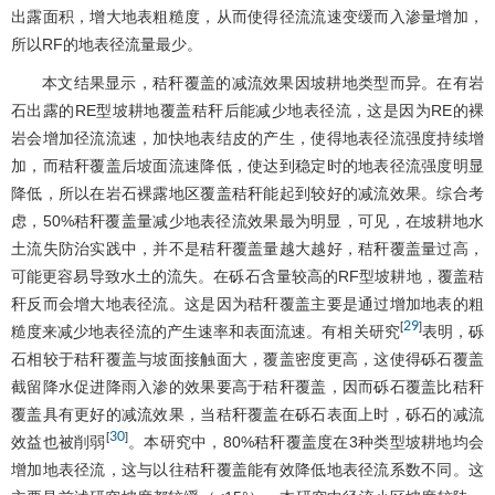
出露面积，增大地表粗糙度，从而使得径流流速变缓而入渗量增加，
所以RF的地表径流量最少。
本文结果显示，秸秆覆盖的减流效果因坡耕地类型而异。在有岩
石出露的RE型坡耕地覆盖秸秆后能减少地表径流，这是因为RE的裸
岩会增加径流流速，加快地表结皮的产生，使得地表径流强度持续增
加，而秸秆覆盖后坡面流速降低，使达到稳定时的地表径流强度明显
降低，所以在岩石裸露地区覆盖秸秆能起到较好的减流效果。综合考
虑，50%秸秆覆盖量减少地表径流效果最为明显，可见，在坡耕地水
土流失防治实践中，并不是秸秆覆盖量越大越好，秸秆覆盖量过高，
可能更容易导致水土的流失。在砾石含量较高的RF型坡耕地，覆盖秸
秆反而会增大地表径流。这是因为秸秆覆盖主要是通过增加地表的粗
29
[
]
糙度来减少地表径流的产生速率和表面流速。有相关研究
表明，砾
石相较于秸秆覆盖与坡面接触面大，覆盖密度更高，这使得砾石覆盖
截留降水促进降雨入渗的效果要高于秸秆覆盖，因而砾石覆盖比秸秆
覆盖具有更好的减流效果，当秸秆覆盖在砾石表面上时，砾石的减流
30
[
]
效益也被削弱
。本研究中，80%秸秆覆盖度在3种类型坡耕地均会
增加地表径流，这与以往秸秆覆盖能有效降低地表径流系数不同。这