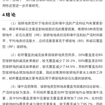
用性还需进一步开展研究。
4 结 论
（1）坡耕地类型对于地表径流和壤中流的产流特征均有重要影
响，裸岩率和砾石含量是影响坡面径流的重要因素。喀斯特3种类型坡
耕地中，岩石出露型（RE）坡耕地地表径流和壤中流初始产流时间最
早，平均地表径流最大，总径流量显著高于裸坡地（BS）和砾石覆盖
型（RF）坡耕地。
（2）秸秆覆盖的减流效果因坡耕地类型而异。20%覆盖度在BS
型坡耕地的减流效果最好，较无覆盖减少了26.1%，50%覆盖度在RE
型坡耕地的减流效果最好，较无覆盖减少了44.5%，而秸秆覆盖在BS
型坡耕地会增加地表径流量。因此在喀斯特坡耕地开展水土保持工作
时，秸秆覆盖措施主要考虑应用于裸坡地和岩石出露的坡耕地。
（3）壤中流受降雨、坡耕地类型和地表覆盖等因素的综合影响，
产流特征较为复杂。不同秸秆覆盖度在RF型坡耕地均会增加壤中流
量，其中50%覆盖度壤中流量较无覆盖显著增加了158.3%；在BS型
坡耕地80%覆盖度减少壤中流量最多，较无覆盖减少了85.7%；而秸