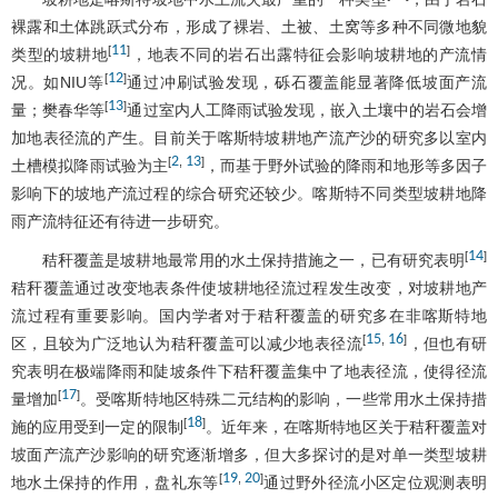
裸露和土体跳跃式分布，形成了裸岩、土被、土窝等多种不同微地貌
11
[
]
类型的坡耕地
，地表不同的岩石出露特征会影响坡耕地的产流情
12
[
]
况。如NIU等
通过冲刷试验发现，砾石覆盖能显著降低坡面产流
13
[
]
量；樊春华等
通过室内人工降雨试验发现，嵌入土壤中的岩石会增
加地表径流的产生。目前关于喀斯特坡耕地产流产沙的研究多以室内
2
13
[
,
]
土槽模拟降雨试验为主
，而基于野外试验的降雨和地形等多因子
影响下的坡地产流过程的综合研究还较少。喀斯特不同类型坡耕地降
雨产流特征还有待进一步研究。
14
[
]
秸秆覆盖是坡耕地最常用的水土保持措施之一，已有研究表明
秸秆覆盖通过改变地表条件使坡耕地径流过程发生改变，对坡耕地产
流过程有重要影响。国内学者对于秸秆覆盖的研究多在非喀斯特地
15
16
[
,
]
区，且较为广泛地认为秸秆覆盖可以减少地表径流
，但也有研
究表明在极端降雨和陡坡条件下秸秆覆盖集中了地表径流，使得径流
17
[
]
量增加
。受喀斯特地区特殊二元结构的影响，一些常用水土保持措
18
[
]
施的应用受到一定的限制
。近年来，在喀斯特地区关于秸秆覆盖对
坡面产流产沙影响的研究逐渐增多，但大多探讨的是对单一类型坡耕
19
20
[
,
]
地水土保持的作用，盘礼东等
通过野外径流小区定位观测表明