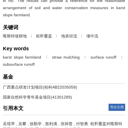
in RE. The results can provide a reference for the reasonable
arrangement of soil and water conservation measures in karst
slope farmland.
关键词
喀斯特坡耕地
/
秸秆覆盖
/
地表径流
/
壤中流
Key words
karst slope farmland
/
straw mulching
/
surface runoff
/
subsurface runoff
基金
广西重点研发计划项目(桂科AB22035058)
国家自然科学青年基金项目(41301289)
导出引用
引用本文
吴瑶琴
,
吴攀
,
徐勤学
,
敖利满
,
张帅普
,
付智勇
.
秸秆覆盖对喀斯特