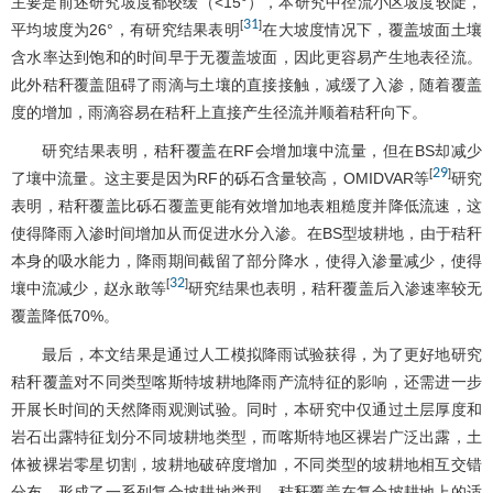
主要是前述研究坡度都较缓（<15°），本研究中径流小区坡度较陡，
31
[
]
平均坡度为26°，有研究结果表明
在大坡度情况下，覆盖坡面土壤
含水率达到饱和的时间早于无覆盖坡面，因此更容易产生地表径流。
此外秸秆覆盖阻碍了雨滴与土壤的直接接触，减缓了入渗，随着覆盖
度的增加，雨滴容易在秸秆上直接产生径流并顺着秸秆向下。
研究结果表明，秸秆覆盖在RF会增加壤中流量，但在BS却减少
29
[
]
了壤中流量。这主要是因为RF的砾石含量较高，OMIDVAR等
研究
表明，秸秆覆盖比砾石覆盖更能有效增加地表粗糙度并降低流速，这
使得降雨入渗时间增加从而促进水分入渗。在BS型坡耕地，由于秸秆
本身的吸水能力，降雨期间截留了部分降水，使得入渗量减少，使得
32
[
]
壤中流减少，赵永敢等
研究结果也表明，秸秆覆盖后入渗速率较无
覆盖降低70%。
最后，本文结果是通过人工模拟降雨试验获得，为了更好地研究
秸秆覆盖对不同类型喀斯特坡耕地降雨产流特征的影响，还需进一步
开展长时间的天然降雨观测试验。同时，本研究中仅通过土层厚度和
岩石出露特征划分不同坡耕地类型，而喀斯特地区裸岩广泛出露，土
体被裸岩零星切割，坡耕地破碎度增加，不同类型的坡耕地相互交错
分布，形成了一系列复合坡耕地类型，秸秆覆盖在复合坡耕地上的适