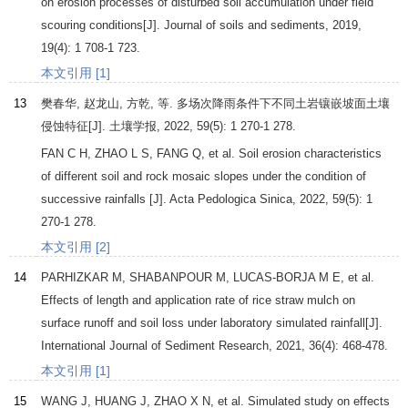
on erosion processes of disturbed soil accumulation under field
scouring conditions[J].
Journal of soils and sediments
,
2019
,
19
(4): 1 708-1 723.
本文引用 [1]
13
樊春华, 赵龙山, 方乾, 等. 多场次降雨条件下不同土岩镶嵌坡面土壤
侵蚀特征[J].
土壤学报
,
2022
,
59
(5): 1 270-1 278.
FAN
C H
,
ZHAO
L S
,
FANG
Q
, et al. Soil erosion characteristics
of different soil and rock mosaic slopes under the condition of
successive rainfalls [J].
Acta Pedologica Sinica
,
2022
,
59
(5): 1
270-1 278.
本文引用 [2]
14
PARHIZKAR
M
,
SHABANPOUR
M
,
LUCAS-BORJA
M E
, et al.
Effects of length and application rate of rice straw mulch on
surface runoff and soil loss under laboratory simulated rainfall[J].
International Journal of Sediment Research
,
2021
,
36
(4): 468-478.
本文引用 [1]
15
WANG
J
,
HUANG
J
,
ZHAO
X N
, et al. Simulated study on effects