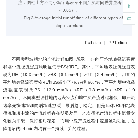
注：
图柱上方不同小写字母表示不同产流时间差异显著（
p
＜0.05）。
Fig.3 Average initial runoff time of different types of
slope farmland
Full size
|
PPT slide
不同类型坡耕地的产流过程如
图4
所示，RF的平均地表径流强度
和壤中流径流强度均明显低于BS和RE。其中，平均地表径流强度表
现为RE（10.3 mm/h）>BS（6.1 mm/h）>RF（2.4 mm/h），RF的
平均地表径流强度较RE和BS减少了76.7%和60.7%，而平均壤中流径
流强度表现为BS（12.9 mm/h）>RE（9.8 mm/h）>RF（1.9
mm/h）。不同类型坡耕地的地表径流和壤中流产流过程相似，即产流
速率先快速增加而后增速放缓，最后趋于稳定。但是BS和RE的地表
径流和壤中流的产流过程存在明显差异，地表径流产流过程中流量变
化较为平缓，保持相对稳定，而壤中流产流过程中流量波动明显，在
降雨后的84 min内均有一个持续上升的过程。