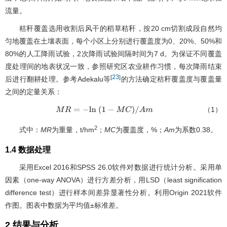
流量。
秸秆覆盖选用收割后风干的稻草秸秆，按20 cm切割成段自然均
匀地覆盖在土壤表面，每个小区上分别进行覆盖度为0、20%、50%和
80%的人工降雨试验，2次降雨试验间隔时间为7 d。为保证不同覆盖
度处理间的地表状况一致，参照研究区农业耕作习惯，每次降雨结束
23
[
]
后进行翻耕处理。参考Adekalu等
的方法确定秸秆覆盖度与覆盖量
之间的定量关系：
（1）
M
R
=
-
l
n
(
1
-
M
C
)
/
A
m
2
式中：
MR
为重量，t/hm
；
MC
为覆盖度，%；
Am
为系数0.38。
1.4 数据处理
采用Excel 2016和SPSS 26.0软件对数据进行统计分析。采用单
因素（one-way ANOVA）进行方差分析，用LSD（least signification
difference test）进行样本间差异显著性分析。利用Origin 2021软件
作图。图表中数据为平均值±标准差。
2 结果与分析