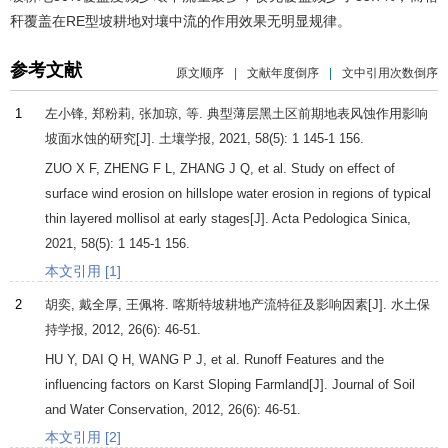
秆覆盖在RE型坡耕地对壤中流的作用效果无明显规律。
参考文献
原文顺序
|
文献年度倒序
|
文中引用次数倒序
1
左小锋, 郑粉莉, 张加琼, 等. 典型薄层黑土区前期地表风蚀作用影响
坡面水蚀的研究[J].
土壤学报
,
2021
,
58
(5): 1 145-1 156.
ZUO
X F
,
ZHENG
F L
,
ZHANG
J Q
, et al. Study on effect of
surface wind erosion on hillslope water erosion in regions of typical
thin layered mollisol at early stages[J].
Acta Pedologica Sinica
,
2021
,
58
(5): 1 145-1 156.
本文引用 [1]
2
胡奕, 戴全厚, 王佩将. 喀斯特坡耕地产流特征及影响因素[J].
水土保
持学报
,
2012
,
26
(6): 46-51.
HU
Y
,
DAI
Q H
,
WANG
P J
, et al. Runoff Features and the
influencing factors on Karst Sloping Farmland[J].
Journal of Soil
and Water Conservation
,
2012
,
26
(6): 46-51.
本文引用 [2]