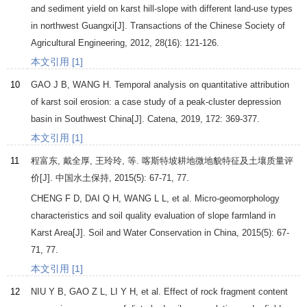
and sediment yield on karst hill-slope with different land-use types
in northwest Guangxi[J].
Transactions of the Chinese Society of
Agricultural Engineering
,
2012
,
28
(16): 121-126.
本文引用 [1]
10
GAO
J B
,
WANG
H
. Temporal analysis on quantitative attribution
of karst soil erosion: a case study of a peak-cluster depression
basin in Southwest China[J].
Catena
,
2019
,
172
: 369-377.
本文引用 [1]
11
程富东, 戴全厚, 王玲玲, 等. 喀斯特坡耕地微地貌特征及土壤质量评
价[J].
中国水土保持
,
2015
(5): 67-71, 77.
CHENG
F D
,
DAI
Q H
,
WANG
L L
, et al. Micro-geomorphology
characteristics and soil quality evaluation of slope farmland in
Karst Area[J].
Soil and Water Conservation in China
,
2015
(5): 67-
71, 77.
本文引用 [1]
12
NIU
Y B
,
GAO
Z L
,
LI
Y H
, et al. Effect of rock fragment content