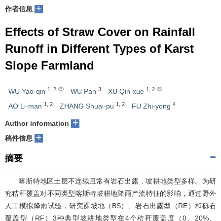
+
作者信息
Effects of Straw Cover on Rainfall
Runoff in Different Types of Karst
Slope Farmland
1
,
2
3
1
,
2
WU Yao-qin
WU Pan
XU Qin-xue
1
,
2
1
,
2
4
AO Li-man
ZHANG Shuai-pu
FU Zhi-yong
+
Author information
+
稿件信息
摘要
喀斯特地区土层不连续且常有岩石出露，坡耕地类型多样。为研
究秸秆覆盖对不同类型喀斯特坡耕地降雨产流特征的影响，通过野外
人工模拟降雨试验，研究裸坡地（BS）、岩石出露型（RE）和砾石
覆盖型（RF）3种典型坡耕地类型在4个秸秆覆盖度（0、20%、