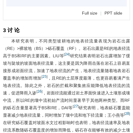
Full size
|
PPT slide
3 讨 论
本研究表明，不同类型坡耕地的地表径流量表现为岩石出露
（RE）>裸坡地（BS）>砾石覆盖（RF）。岩石出露是RE的地表径流
24
[
]
高于BS和RF的主要因素。LIU等
研究结果表明岩石出露增加了缓
坡与陡坡的坡面地表径流量，这主要是因为降雨击落在岩石上容易直
接形成岩面径流，加速了地表径流的产生，地表径流量随着地表岩石
25
[
]
覆盖率的增加而增加
，且RE的土层厚度最薄，也更容易蓄满产生
地表径流。除此之外，岩石的拦截和聚集效应能降低地表径流的流
26
[
]
速，促进降雨入渗
，岩面径流能通过岩土界面快速进入土壤形成壤
中流，所以RE的壤中流初始产流时间显著早于其他两种类型。而RF
27
[
]
的砾石含量显著高于BS和RE，DAI等
研究表明，地表砾石覆盖能
28
[
]
显著减少地表径流量，同时增加了壤中流和地下径流量；王小燕等
在研究砾石覆盖对坡面水文过程影响时也表明，地表径流速率及地表
径流系数随砾石覆盖度的增加而降低，砾石存在能够有效的减少土壤