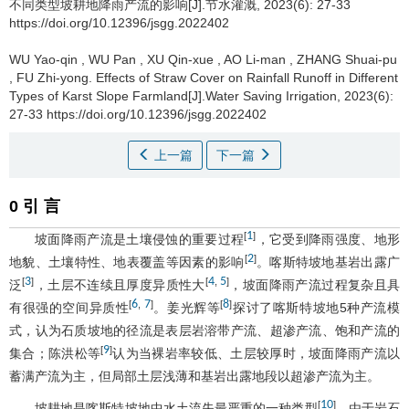
不同类型坡耕地降雨产流的影响[J].节水灌溉, 2023(6): 27-33
https://doi.org/10.12396/jsgg.2022402
WU Yao-qin
,
WU Pan
,
XU Qin-xue
,
AO Li-man
,
ZHANG Shuai-pu
,
FU Zhi-yong
.
Effects of Straw Cover on Rainfall Runoff in Different
Types of Karst Slope Farmland[J].Water Saving Irrigation, 2023(6):
27-33 https://doi.org/10.12396/jsgg.2022402
上一篇
下一篇
0 引 言
1
[
]
坡面降雨产流是土壤侵蚀的重要过程
，它受到降雨强度、地形
2
[
]
地貌、土壤特性、地表覆盖等因素的影响
。喀斯特坡地基岩出露广
3
4
5
[
]
[
,
]
泛
，土层不连续且厚度异质性大
，坡面降雨产流过程复杂且具
6
7
8
[
,
]
[
]
有很强的空间异质性
。姜光辉等
探讨了喀斯特坡地5种产流模
式，认为石质坡地的径流是表层岩溶带产流、超渗产流、饱和产流的
9
[
]
集合；陈洪松等
认为当裸岩率较低、土层较厚时，坡面降雨产流以
蓄满产流为主，但局部土层浅薄和基岩出露地段以超渗产流为主。
10
[
]
坡耕地是喀斯特坡地中水土流失最严重的一种类型
，由于岩石