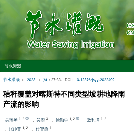
节水灌溉
节水灌溉
››
2023
››
(6)
: 27-33.
DOI:
10.12396/jsgg.2022402
秸秆覆盖对喀斯特不同类型坡耕地降雨
产流的影响
1
,
2
3
1
,
2
1
,
2
吴瑶琴
,
吴攀
,
徐勤学
,
敖利满
1
,
2
4
,
张帅普
,
付智勇