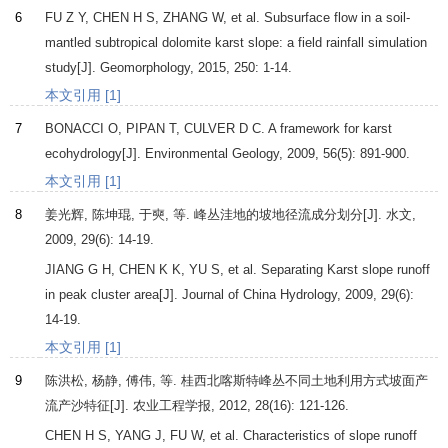
6
FU
Z Y
,
CHEN
H S
,
ZHANG
W
, et al. Subsurface flow in a soil-
mantled subtropical dolomite karst slope: a field rainfall simulation
study[J].
Geomorphology
,
2015
,
250
: 1-14.
本文引用 [1]
7
BONACCI
O
,
PIPAN
T
,
CULVER
D C
. A framework for karst
ecohydrology[J].
Environmental Geology
,
2009
,
56
(5): 891-900.
本文引用 [1]
8
姜光辉, 陈坤琨, 于奭, 等. 峰丛洼地的坡地径流成分划分[J].
水文
,
2009
,
29
(6): 14-19.
JIANG
G H
,
CHEN
K K
,
YU
S
, et al. Separating Karst slope runoff
in peak cluster area[J].
Journal of China Hydrology
,
2009
,
29
(6):
14-19.
本文引用 [1]
9
陈洪松, 杨静, 傅伟, 等. 桂西北喀斯特峰丛不同土地利用方式坡面产
流产沙特征[J].
农业工程学报
,
2012
,
28
(16): 121-126.
CHEN
H S
,
YANG
J
,
FU
W
, et al. Characteristics of slope runoff