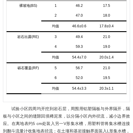
裸坡地(BS)
1
46.2
17.5
3
2
47.0
18.0
3
均值
46.6±0.6
17.8±0.4
35.
岩石出露(RE)
3
49.4
21.0
2
4
59.3
19.0
2
均值
54.4±7.0
20.0±1.4
25.
砾石覆盖(RF)
5
56.7
21.0
2
6
52.0
19.5
2
均值
54.4±3.3
20.3±1.1
25.
试验小区四周均开挖到岩石层，周围用铝塑隔板与外界隔开，隔
板与小区之间的缝隙回填稀泥浆，以分隔小区内外径流，减小边界效
应。在离地表约5 cm处装入另一V形集水槽，用塑料管将集水槽连接
到翻斗流量计收集地表径流；在土壤和基岩接触界面装入L形集水槽，