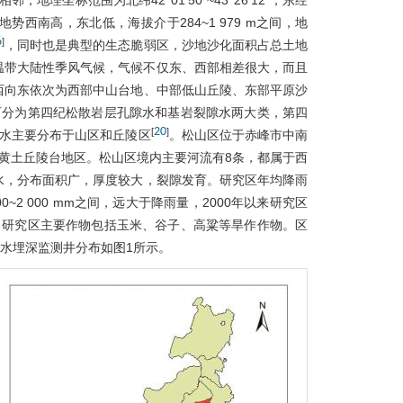
理坐标范围为北纬42°01′50"~43°26′12"，东经
该区域整体地势西南高，东北低，海拔介于284~1 979 m之间，地
6
]
，同时也是典型的生态脆弱区，沙地沙化面积占总土地
温带大陆性季风气候，气候不仅东、西部相差很大，而且
西向东依次为西部中山台地、中部低山丘陵、东部平原沙
可分为第四纪松散岩层孔隙水和基岩裂隙水两大类，第四
20
[
]
水主要分布于山区和丘陵区
。松山区位于赤峰市中南
黄土丘陵台地区。松山区境内主要河流有8条，都属于西
水，分布面积广，厚度较大，裂隙发育。研究区年均降雨
0~2 000 mm之间，远大于降雨量，2000年以来研究区
。研究区主要作物包括玉米、谷子、高粱等旱作作物。区
下水埋深监测井分布如
图1
所示。