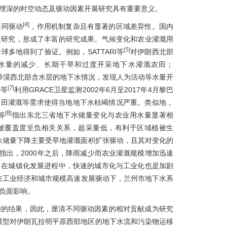
埋深的时空动态及驱动因素开展研究具有重要意义。
4
[
]
共同驱动
，作用机制复杂且有显著的区域差异性。国内
泛研究，形成了丰富的研究成果。气候变化和农业灌溉用
5
[
]
多地得到了验证。例如，SATTARI等
对伊朗西北部
是降水量的减少、长期干旱和过度开采地下水灌溉农田；
撒哈拉沙漠西北部含水层的地下水情况，发现人为活动等水量开
7
[
]
D等
利用GRACE卫星监测2002年6月至2017年4月黎巴
积农田灌溉等需求使得当地地下水枯竭情况严重。类似地，
8
[
]
等
指出东北三省地下水储量变化与农业用水量显著相
被覆盖度呈负相关关系，超采量低，有利于区域植被生
下水储量下降主要受旱地灌溉面积扩张驱动，且其对变化的
指出，2000年之后，降雨减少而农业灌溉规模增加迅速
。在城镇化发展进程中，快速的城市化与工业化也是加剧
在工业经济和城市规模高速发展驱动下，兰州市地下水系
负面影响。
用的结果，因此，厘清不同驱动因素的相对贡献成为研究
两种模型对伊朗瓦拉明平原西部地区的地下水流和污染物运移