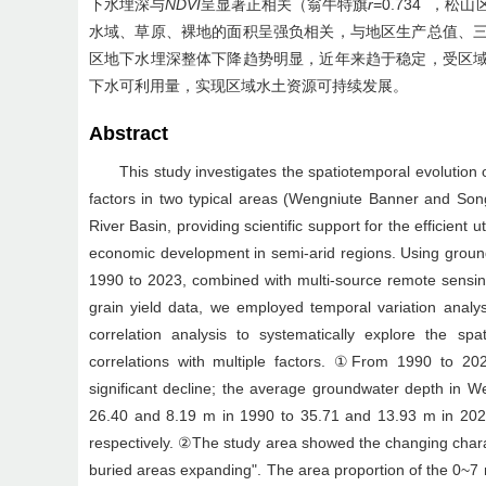
下水埋深与
NDVI
呈显著正相关（翁牛特旗
r
=0.734
，松山
水域、草原、裸地的面积呈强负相关，与地区生产总值、
区地下水埋深整体下降趋势明显，近年来趋于稳定，受区
下水可利用量，实现区域水土资源可持续发展。
Abstract
This study investigates the spatiotemporal evolution 
factors in two typical areas (Wengniute Banner and Songs
River Basin, providing scientific support for the efficient 
economic development in semi-arid regions. Using groun
1990 to 2023, combined with multi-source remote sensin
grain yield data, we employed temporal variation analysis
correlation analysis to systematically explore the sp
correlations with multiple factors. ①From 1990 to 2
significant decline; the average groundwater depth in 
26.40 and 8.19 m in 1990 to 35.71 and 13.93 m in 202
respectively. ②The study area showed the changing charac
buried areas expanding". The area proportion of the 0~