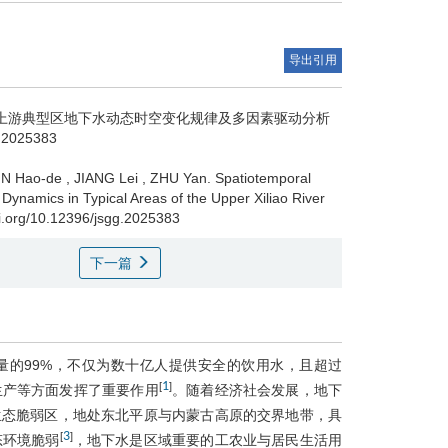
2.3
导出引用
2.3
上游典型区地下水动态时空变化规律及多因素驱动分析
g.2025383
3 结 论
IN Hao-de
,
JIANG Lei
,
ZHU Yan
.
Spatiotemporal
 Dynamics in Typical Areas of the Upper Xiliao River
参考文
doi.org/10.12396/jsgg.2025383
下一篇
量的99%，不仅为数十亿人提供安全的饮用水，且超过
1
[
]
生产等方面发挥了重要作用
。随着经济社会发展，地下
生态脆弱区，地处东北平原与内蒙古高原的交界地带，具
3
[
]
态环境脆弱
，地下水是区域重要的工农业与居民生活用