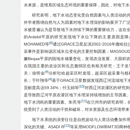
水来源，是维系区域生态环境的重要保障，因此，对地下水
研究表明，地下水动态变化受自然因素与人类活动的
外学者围绕自然与人为因素对地下水埋深的影响展开了广
水被普遍认为是导致地下水持续下降的重要驱动力，这在全球
的Ardebil平原的研究发现地下水位下降的主要原因
6
[
]
MOHAMED等
通过GRACE卫星反演2002-2016年
采事件是影响该区域水位变化的主要控制因素；MASSOU
嫩Beqaa平原的陆地水储量变化，发现农业发展、大面
在我国主要的农业区和生态脆弱区也有相关研究：王子龙
9
[
]
关；徐明金
分析吐哈超采区时发现，超采区超采量与植
4
[
]
长；于叶翔等
基于GRACE卫星数据发现西辽河流域地
10
[
]
贡献度高达59.34%；付玉娟等
对西辽河农灌区的研究则
是导致西辽河平原农灌区地下水埋深持续增加的主导因素
11
[
]
地下水消耗的重要因素。朱亮等
在兰州市的研究表明，
统受到了人类活动的干扰和破坏，对水资源及生态环境带来
地下水系统的演变往往是自然波动与人类活动叠加作
12
[
]
深化的关键。ASADI R
等采用MODFLOW和MT3D