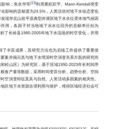
13
[
]
的影响；朱永华等
利用累积距平、Mann-Kendall突变
化影响的贡献度为24.5%，人类活动对地下水动态变化
等发现华北山前平原典型井灌区地下水水位受本地气候因
同作用，各因子对当地地下水水位回升的贡献率分别为
法分析了长岭县1980-2005年地下水流场的时空变化，并用
得了丰富成果，其研究方法也为后续工作提供了重要借
维要素并揭示其与地下水埋深时空演变关系方面的研究尚
松山区）为研究区，基于区域1990-2023年长时间序
、粮食产量等数据，采用时间变异分析、趋势分析、空间
深时空演变特征及其与自然、人类活动多因素的相关性。
旱地区地下水资源合理利用与保护，维持区域经济社会可