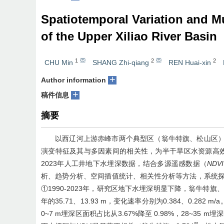
Spatiotemporal Variation and Mu
of the Upper Xiliao River Basin
1
2
2
CHU Min
SHANG Zhi-qiang
REN Huai-xin
+
Author information
+
稿件信息
摘要
以西辽河上游赤峰市两个典型区（翁牛特旗、松山区
演变特征及其与多因素间的相关性，为半干旱区水资源高效
2023年人工井地下水埋深数据，结合多源遥感数据（
NDVI
析、趋势分析、空间插值统计、相关性分析等方法，系统
①1990-2023年，研究区地下水埋深明显下降，翁牛特旗、松山
年的35.71、13.93 m，变化速率分别为0.384、0.28
0~7 m埋深区面积占比从3.67%降至 0.98%，28~35 
**