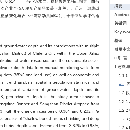
区
r
=0.614
），与不透水面、森林覆盖呈强正相关，而与
摘要
三次产业产值及粮食产量呈显著正相关。西辽河上游典型
Abstrac
域植被变化与农业经济活动共同驱动，未来应科学评估地
关键词
Key wo
基金
of groundwater depth and its correlations with multiple
引用本
han District) of Chifeng City within the Upper Xiliao
0 引 言
utilization of water resources and the sustainable socio-
1 材料
dwater depth data from manual monitoring wells from
g data (
NDVI
and land use) as well as economic and
1.1
, trend analysis, spatial interpolation statistics, and
atiotemporal variation of groundwater depth and its
1.2
023, groundwater depth in the study area showed a
1.2.
Wengniute Banner and Songshan District dropped from
1.2
3, with the change rates being 0.384 and 0.282 m/a
teristics of "shallow buried areas shrinking and deep
1.2.
7 m buried depth zone decreased from 3.67% to 0.98%,
1.2