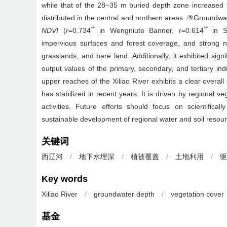
while that of the 28~35 m buried depth zone increased 
distributed in the central and northern areas. ③Groundwat
**
**
NDVI
(
r
=0.734
in Wengniute Banner,
r
=0.614
in So
impervious surfaces and forest coverage, and strong ne
grasslands, and bare land. Additionally, it exhibited sign
output values of the primary, secondary, and tertiary indu
upper reaches of the Xiliao River exhibits a clear overa
has stabilized in recent years. It is driven by regional v
activities. Future efforts should focus on scientifical
sustainable development of regional water and soil resou
关键词
西辽河
/
地下水埋深
/
植被覆盖
/
土地利用
/
驱
Key words
Xiliao River
/
groundwater depth
/
vegetation cover
基金