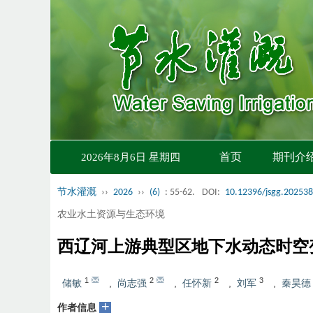
首页
期刊介
2026年8月6日 星期四
节水灌溉
››
2026
››
(6)
: 55-62.
DOI:
10.12396/jsgg.20253
农业水土资源与生态环境
西辽河上游典型区地下水动态时空
1
2
2
3
储敏
,
尚志强
,
任怀新
,
刘军
,
秦昊德
+
作者信息