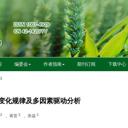
绍
编委会
作者指南
期刊订阅
下载中心
83
变化规律及多因素驱动分析
2
2
1
,
蒋雷
,
朱焱