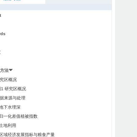
t
rds
文
与方法
 研究区概况
图1 研究区概况
 数据来源与处理
1 地下水埋深
.2 归一化差值植被指数
3 土地利用
.4 区域经济发展指标与粮食产量