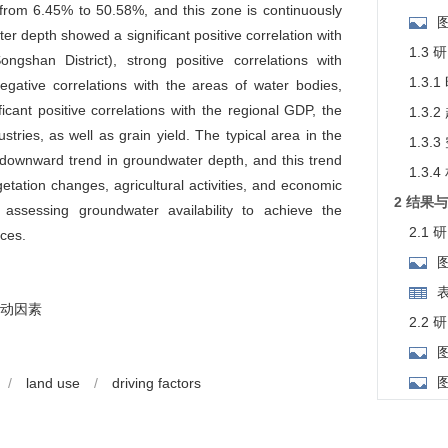
from 6.45% to 50.58%, and this zone is continuously
er depth showed a significant positive correlation with
1.3
ngshan District), strong positive correlations with
1.3
gative correlations with the areas of water bodies,
ificant positive correlations with the regional GDP, the
1.3.
stries, as well as grain yield. The typical area in the
1.3.
ll downward trend in groundwater depth, and this trend
1.3.
egetation changes, agricultural activities, and economic
2 结果
ly assessing groundwater availability to achieve the
2.1
rces.
动因素
2.2
/
land use
/
driving factors
比年际
2.3
2.3