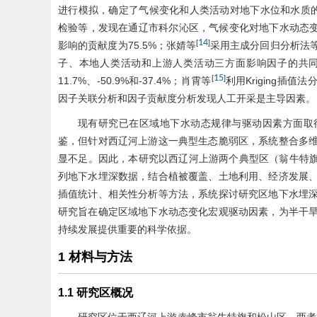
进行模拟，确定了气候变化和人类活动对地下水位和水质
检验等，发现在通辽市科尔沁区，气候变化对地下水动态变
14
[
]
影响的贡献度为75.5%；张婧等
采用主成分回归分析法
子、本地人类活动和上游人类活动三方面影响因子的共
15
[
]
11.7%、-50.9%和-37.4%；肖霄等
利用Kriging插值
因子关联分析和因子贡献度分析发现人工开采是主导因素。
现有研究已在区域地下水动态规律与驱动因素方面取
鉴，但针对西辽河上游这一典型生态脆弱区，系统整合多
显不足。因此，本研究以西辽河上游两个典型区（翁牛特旗和
列地下水埋深数据，结合植被覆盖、土地利用、经济发展
插值统计、相关性分析等方法，系统探讨研究区地下水埋
研究旨在确定区域地下水动态变化宏观驱动因素，为半干
持续发展提供重要的科学依据。
1 材料与方法
1.1 研究区概况