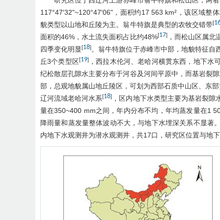
研究区位于西辽河上游赤峰市翁牛特旗和松山区，两者相邻，地
117°47′32"~120°47′06"，面积约17 563 km²，
1
[
貌类型以山地和丘陵为主。翁牛特旗是典型的农牧交错带
17
[
]
面积的46%，水土流失面积占比约48%
，而松山区属北
18
[
]
四季变化明显
。翁牛特旗位于赤峰市中部，地貌特征自
19
[
]
丘3个类型区
，西拉木伦河、老哈河横贯东西，地下水
纪松散层孔隙水主要分布于河谷及河间平原中，而基岩裂隙
部，总观地貌属山地丘陵区，可划为西部石质中山区、东部
18
[
]
辽河流域老哈河水系
，区内地下水类型主要为基岩裂隙
量在350~400 mm之间，年内分布不均，年均蒸发量在1 50
降雨量和蒸发量整体波动不大，与地下水埋深关系不显著
内地下水观测井为潜水观测井，共17口，研究区位置与地