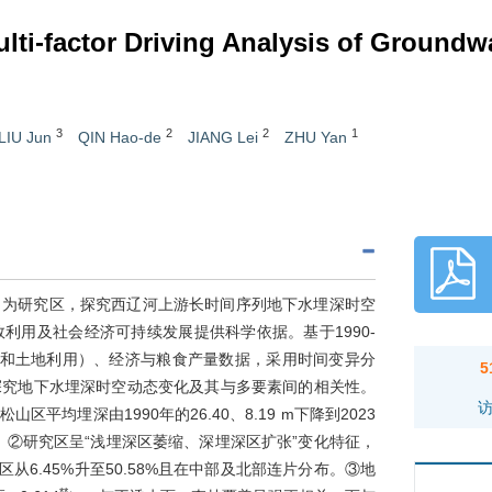
lti-factor Driving Analysis of Groundw
3
2
2
1
LIU Jun
QIN Hao-de
JIANG Lei
ZHU Yan
）为研究区，探究西辽河上游长时间序列地下水埋深时空
利用及社会经济可持续发展提供科学依据。基于1990-
和土地利用）、经济与粮食产量数据，采用时间变异分
5
探究地下水埋深时空动态变化及其与多要素间的相关性。
区平均埋深由1990年的26.40、8.19 m下降到2023
2 m/a。②研究区呈“浅埋深区萎缩、深埋深区扩张”变化特征，
m埋深区从6.45%升至50.58%且在中部及北部连片分布。③地
**