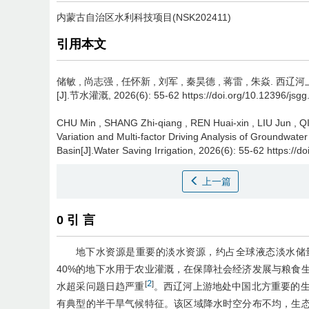
内蒙古自治区水利科技项目(NSK202411)
引用本文
储敏
,
尚志强
,
任怀新
,
刘军
,
秦昊德
,
蒋雷
,
朱焱
.
西辽河
[J].节水灌溉, 2026(6): 55-62 https://doi.org/10.12396/jsg
CHU Min
,
SHANG Zhi-qiang
,
REN Huai-xin
,
LIU Jun
,
Q
Variation and Multi-factor Driving Analysis of Groundwater
Basin[J].Water Saving Irrigation, 2026(6): 55-62 https://
上一篇
0 引 言
地下水资源是重要的淡水资源，约占全球液态淡水储
40%的地下水用于农业灌溉，在保障社会经济发展与粮食
2
[
]
水超采问题日趋严重
。西辽河上游地处中国北方重要的
有典型的半干旱气候特征。该区域降水时空分布不均，生