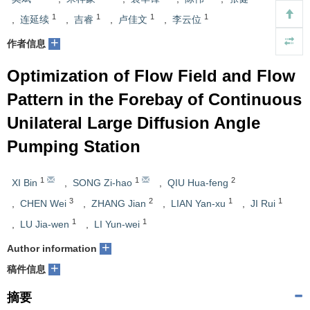
1
1
1
1
,
连延续
,
吉睿
,
卢佳文
,
李云位
+
作者信息
Optimization of Flow Field and Flow
Pattern in the Forebay of Continuous
Unilateral Large Diffusion Angle
Pumping Station
1
1
2
XI Bin
,
SONG Zi-hao
,
QIU Hua-feng
3
2
1
1
,
CHEN Wei
,
ZHANG Jian
,
LIAN Yan-xu
,
JI Rui
1
1
,
LU Jia-wen
,
LI Yun-wei
+
Author information
+
稿件信息
摘要