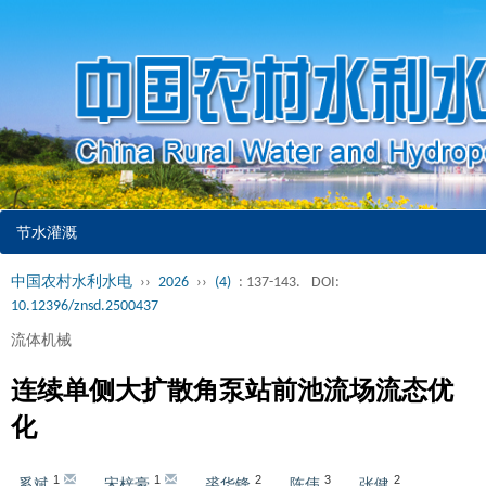
节水灌溉
中国农村水利水电
››
2026
››
(4)
: 137-143.
DOI:
10.12396/znsd.2500437
流体机械
连续单侧大扩散角泵站前池流场流态优
化
1
1
2
3
2
奚斌
,
宋梓豪
,
裘华锋
,
陈伟
,
张健