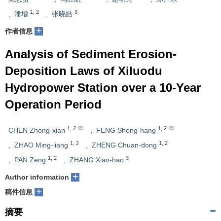
1
,
2
3
,
潘增
,
张晓皓
+
作者信息
Analysis of Sediment Erosion-
Deposition Laws of Xiluodu
Hydropower Station over a 10-Year
Operation Period
1
,
2
1
,
2
CHEN Zhong-xian
,
FENG Sheng-hang
1
,
2
1
,
2
,
ZHAO Ming-liang
,
ZHENG Chuan-dong
1
,
2
3
,
PAN Zeng
,
ZHANG Xiao-hao
+
Author information
+
稿件信息
摘要