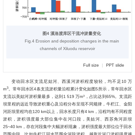
图4 溪洛渡库区干流冲淤量变化
Fig.4 Erosion and deposition changes in the main
channels of Xiluodu reservoir
Full size
|
PPT slide
变动回水区支流尼姑河、西溪河淤积程度较轻，均不足10 万
3
m
。常年回水区4条支流淤积量沿程累计变化如
图5
所示，常年回水区
支流以美姑河淤积量最多，达到1 519 万m³，占比达到65%。支流距
坝里程的远近导致淤积重心及沿程分布呈现不同规律，牛栏江、金阳
河距坝里程均在120 km以上，回水长度只有4 km，沿程均有不同程度
淤积，淤积强度最大部位集中在河口段，美姑河、西苏角河距坝
25~40 km，存在河段集中大幅淤积现象，淤积强度最大部位位于回水
范围中段。比如牛栏江回水范围全河段淤积，越靠近河口淤积强度越