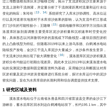
过三维数值模拟库区水沙输移过程，揭示了支流淤积泥沙主要来源于
支流上游和干流倒灌，并定量分析了干流倒灌距离对流量和运行水位
13
14
［
，
］
变化的响应；朱玲玲
系统研究了入库水沙协调性、高水位运
行以及河道潜坎地形对于水库排沙效果的影响，认为支流牛栏江形成
15
［
］
拦门沙坎的可能性较小；王随继
借助地貌学和沉积学方法指出溪
洛渡库区纵剖面调整主要受库区泥沙淤积量和沉积速率时空变化控
制，具体形态以河床微弱冲淤的直线或下凹曲线型→建坝后强烈淤积
的上凸曲线型为特征。但随着2019年以来上游乌东德、白鹤滩水电站
陆续投产发电，金沙江干流入库泥沙大量减少，水沙条件发生变异，
16
［
］
干支流来沙比例出现了较大调整变化
，溪洛渡库区泥沙淤积量及
淤积分布均较运行初期出现差异。因此本文以2013年以来溪洛渡水电
站的实测泥沙数据和固定断面资料为基础，采用输沙法和断面法对库
区淤积量及泥沙冲淤演变规律进行系统分析，探讨水库运行中的泥沙
密实问题，旨在为水库库容的长期利用和综合调度提供技术支撑。
1 研究区域及资料
溪洛渡水电站位于云南省永善县和四川省雷波县交界的金沙江下
游峡谷，蓄水后库区回水到达白鹤滩电站坝下，长约195.1 km，其中