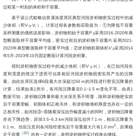
0
0
i
i
过程某一时刻的体积和干容重。
基于该公式粗略估算溪洛渡库区典型河段淤积物密实过程中的减
少体积（即
V
-
V
）。计算过程各参数相应取值为：①为降低干容重
0
i
采样测量的偶然误差影响，淤积物初始干容重
P
采用2016-2020年典
0
型断面取样干容重平均值，密实过程后的淤积物干容重
P
采用2021-
i
2023年典型断面取样干容重平均值；②淤积物初期体积
V
采用2014
0
年5月-2023年10月固定断面计算河段淤积量。
得到淤积物密实过程中的减少体积（即
V
-
V
），在已知河段长
0
i
度和宽度的情况下进而可估算相应河段淤积物因密实而产生的沉降
量。由此在库区选择6段最大水深超过50 m的河段进行密实沉降量的
计算，结果如
表1
所示，各河段沉降量在0.1~1.5 m变化不等。由
表1
数据可知，淤积物沉降量和最大水深关系不明显，除和淤积物密实前
后干容重变幅、初期体积正相关外，和淤积物堆积厚度也存在一定的
正相关性，如河段③~⑥随着深泓抬升幅度减小的同时，淤积物沉降量
存在下降趋势，距坝3.5~5.3 km河段深泓抬升7.1 m，相应沉降量为
3
0.1 m。但应注意到各河段经密实后干容重最大只有1.0 t/m
，距离稳
20
［
］
定干容重
尚有一定差距，表明淤积物密实过程将会继续。