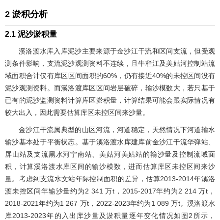
2 淤积分析
2.1 泥沙淤积量
溪洛渡水库入库泥沙主要来源于金沙江干流和区间支流，但受观
测条件影响，支流泥沙观测资料不连续，且牛栏江及美姑河控制站流
域面积合计仅有库区区间面积的60%，仍有接近40%的未控区间没有
泥沙观测资料。而溪洛渡库区区间岩层破碎，输沙模数大，若只基于
已有的泥沙监测资料计算库区淤积量，计算结果可能会跟实际情况有
较大出入，因此需要估算库区未控区间来沙量。
金沙江干流属典型的山区河流，河道稳定，天然情况下河道输水
输沙基本处于平衡状态。基于溪洛渡水库建库前金沙江干流华弹站、
屏山站及支流黑水河宁南站、美姑河美姑站的输沙量及控制流域面
积，计算溪洛渡水库区间的输沙模数，进而估算库区未控区间来沙
量。考虑到支流水文站年际控制面积的差异，估算2013-2014年溪洛
渡未控区间年输沙量约为2 341 万t，2015-2017年约为2 214 万t，
2018-2021年约为1 267 万t，2022-2023年约为1 089 万t。溪洛渡水
库2013-2023年的入出库沙量及淤积量逐年变化情况如
图2
所示，