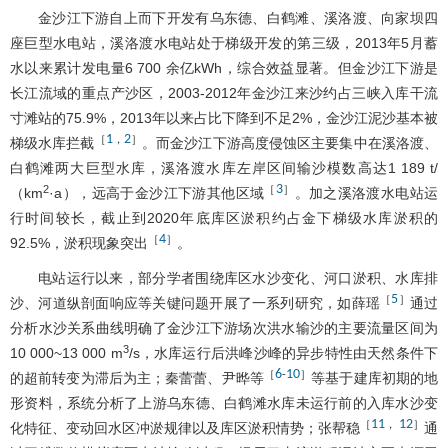
金沙江下游自上而下开发有乌东德、白鹤滩、溪洛渡、向家坝四
座巨型水电站，溪洛渡水电站处于梯级开发的第三级，2013年5月蓄
水以来累计发电量6 700 余亿kWh，综合效益显著。但金沙江下游是
长江流域的重点产沙区，2003-2012年金沙江来沙约占三峡入库干流
寸滩站的75.9%，2013年以来占比下降到不足2%，金沙江泥沙基本被
1
2
［
，
］
梯级水库拦截
。而金沙江下游高度侵蚀区主要集中在溪洛渡、
白鹤滩两大巨型水库，溪洛渡水库左岸区间输沙模数高达1 189 t/
3
2
［
］
（km
·a），远高于金沙江下游其他区域
。加之溪洛渡水电站运
行时间较长，截止到2020年底库区淤积约占金下梯级水库淤积的
4
［
］
92.5%，淤积现象突出
。
电站运行以来，部分学者围绕库区水沙变化、河口淤积、水库排
5
［
］
沙、河道纵剖面响应等关键问题开展了一系列研究，如薛瑶
通过
分析水沙关系曲线明确了金沙江下游场次洪水输沙的主要流量区间为
3
10 000~13 000 m
/s，水库运行后洪峰沙峰的异步特性由天然条件下
6
10
［
-
］
的超前转变为滞后为主；秦蕾蕾、尹晔等
等基于建库初期的地
形资料，系统分析了上游乌东德、白鹤滩水库未运行前的入库水沙变
11
12
［
，
］
化特征、变动回水区冲淤规律以及库区淤积情势；张帮稳
通