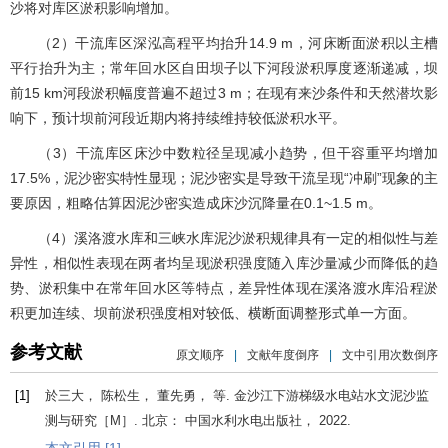
沙将对库区淤积影响增加。
（2）干流库区深泓高程平均抬升14.9 m，河床断面淤积以主槽
平行抬升为主；常年回水区自田坝子以下河段淤积厚度逐渐递减，坝
前15 km河段淤积幅度普遍不超过3 m；在现有来沙条件和天然潜坎影
响下，预计坝前河段近期内将持续维持较低淤积水平。
（3）干流库区床沙中数粒径呈现减小趋势，但干容重平均增加
17.5%，泥沙密实特性显现；泥沙密实是导致干流呈现“冲刷”现象的主
要原因，粗略估算因泥沙密实造成床沙沉降量在0.1~1.5 m。
（4）溪洛渡水库和三峡水库泥沙淤积规律具有一定的相似性与差
异性，相似性表现在两者均呈现淤积强度随入库沙量减少而降低的趋
势、淤积集中在常年回水区等特点，差异性体现在溪洛渡水库沿程淤
积更加连续、坝前淤积强度相对较低、横断面调整形式单一方面。
参考文献
原文顺序
|
文献年度倒序
|
文中引用次数倒序
[1]
於三大， 陈松生， 董先勇， 等.
金沙江下游梯级水电站水文泥沙监
测与研究
［M］. 北京： 中国水利水电出版社，
2022
.
本文引用 [1]