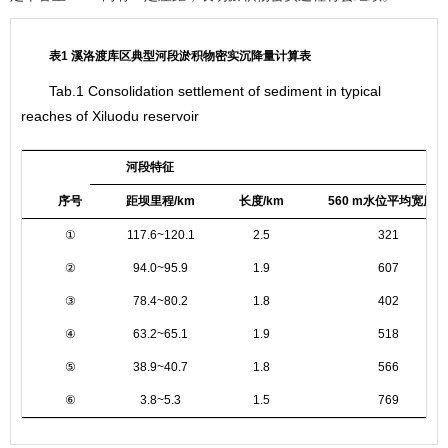
表1 溪洛渡库区典型河段淤积物密实沉降量计算表
Tab.1 Consolidation settlement of sediment in typical
reaches of Xiluodu reservoir
河段特征
序号
距坝里程/km
长度/km
560 m水位平均宽度/
①
117.6~120.1
2.5
321
②
94.0~95.9
1.9
607
③
78.4~80.2
1.8
402
④
63.2~65.1
1.9
518
⑤
38.9~40.7
1.8
566
⑥
3.8~5.3
1.5
769