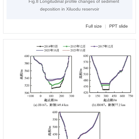
Fig.8 Longitudinal profile changes of sediment
deposition in Xiluodu reservoir
Full size
|
PPT slide