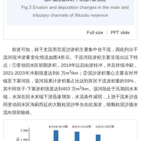
Fig.3 Erosion and deposition changes in the main and
tributary channels of Xiluodu reservoir
Full size
|
PPT slide
前述可知，就干支流而言泥沙淤积主要集中在干流，因此列出干
流河段冲淤量变化情况如
图4
所示。干流河段淤积主要呈现出以下特
点：①变动回水区初期淤积，2019年以后由淤转冲，并且持续冲刷，
3
2021-2023年冲刷强度达到6 万m
/km；②泥沙淤积重心主要在对坪
镇至下寨河段，该河段累计淤积量占比达到库区干流淤积量的59%，
3
其中田坝子-下寨淤积强度达到453 万m
/km。该河段处于汛期回水末
端，水深在回水末端下游迅速增加，水流条件减弱，上游干流来沙连
同变动回水区淘刷而起的大颗粒泥沙率先在此落淤，细颗粒泥沙随水
流向坝前输移。