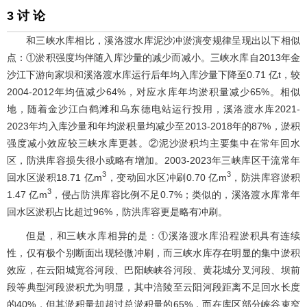
3 讨 论
和三峡水库相比，溪洛渡水库泥沙冲淤演变规律呈现出以下相似
点：①淤积强度均伴随入库沙量的减少而减小。三峡水库自2013年金
沙江下游向家坝和溪洛渡水库运行后年均入库沙量下降至0.71 亿t，较
2004-2012年均值减少64%，对应水库年均淤积量减少65%。相似
地，随着金沙江白鹤滩和乌东德电站运行投用，溪洛渡水库2021-
2023年均入库沙量和年均淤积量均减少至2013-2018年的87%，淤积
强度减小效应较三峡水库更甚。②泥沙淤积均主要集中在常年回水
区，防洪库容损失很小或略有增加。2003-2023年三峡库区干流常年
3
3
回水区淤积18.71 亿m
，变动回水区冲刷0.70 亿m
，防洪库容淤积
3
1.47 亿m
，侵占防洪库容比例不足0.7%；类似的，溪洛渡水库常年
回水区淤积占比超过96%，防洪库容更是略有冲刷。
但是，和三峡水库相异的是：①溪洛渡水库沿程淤积具有连续
性，仅有极个别断面出现轻微冲刷，而三峡水库存在明显的集中淤积
效应，在云阳城宽谷河段、巴阳峡峡谷河段、黄花城分叉河段、坝前
段等典型河段淤积尤为明显，其中涪陵至云阳河段距离不足回水长度
的40%，但其淤积量却超过总淤积量的65%，而在库区部分峡谷束窄