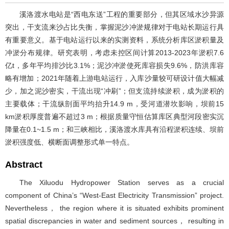
溪洛渡水电站是“西电东送”工程的重要部分，但其区域水沙异源
突出，干支流来沙占比失衡，掌握泥沙冲淤规律对于电站长期运行具
有重要意义。基于电站运行以来的实测资料，系统分析库区淤积量及
冲淤分布规律。研究表明，考虑未控区间计算2013-2023年淤积7.6
亿t，多年平均排沙比3.1%；泥沙冲淤使死库容损失9.6%，防洪库容
略有增加；2021年随着上游电站运行，入库沙量较可研设计值大幅减
少，加之泥沙密实，干流出现“冲刷”；但支流持续淤积，成为淤积的
主要载体；干流纵剖面平均抬升14.9 m，受河道潜坎影响，坝前15
km淤积厚度普遍不超过3 m；根据质量守恒估算库区典型河段密实沉
降量在0.1~1.5 m；和三峡相比，溪洛渡水库具有沿程淤积连续、坝前
淤积强度低、横断面调整形式单一特点。
Abstract
The Xiluodu Hydropower Station serves as a crucial
component of China’s “West-East Electricity Transmission” project.
Nevertheless， the region where it is situated exhibits prominent
spatial discrepancies in water and sediment sources， resulting in