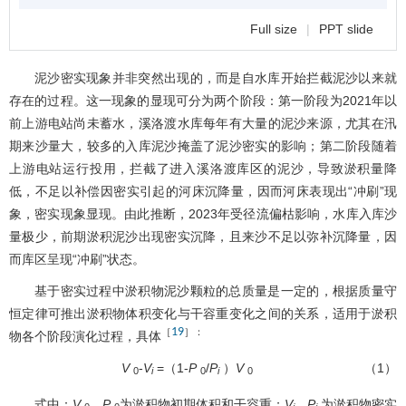
Full size
|
PPT slide
泥沙密实现象并非突然出现的，而是自水库开始拦截泥沙以来就
存在的过程。这一现象的显现可分为两个阶段：第一阶段为2021年以
前上游电站尚未蓄水，溪洛渡水库每年有大量的泥沙来源，尤其在汛
期来沙量大，较多的入库泥沙掩盖了泥沙密实的影响；第二阶段随着
上游电站运行投用，拦截了进入溪洛渡库区的泥沙，导致淤积量降
低，不足以补偿因密实引起的河床沉降量，因而河床表现出“冲刷”现
象，密实现象显现。由此推断，2023年受径流偏枯影响，水库入库沙
量极少，前期淤积泥沙出现密实沉降，且来沙不足以弥补沉降量，因
而库区呈现“冲刷”状态。
基于密实过程中淤积物泥沙颗粒的总质量是一定的，根据质量守
恒定律可推出淤积物体积变化与干容重变化之间的关系，适用于淤积
19
［
］：
物各个阶段演化过程，具体
V
-
V
=（1-
P
/
P
）
V
（1）
0
i
0
i
0
式中：
V
、
P
为淤积物初期体积和干容重；
V
、P
为淤积物密实