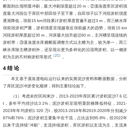
断面则出现明显冲刷，最大冲刷深度超过20 m；②溪洛渡库区淤积强
度最大河段位于库区中部田坝子至下寨，自田坝子以下河段淤积强度
逐渐降低，坝前15 km河段累计淤积厚度普遍不超过3 m，而三峡水库
坝前段淤积严重，淤积强度呈现越靠近坝前越大的趋势，坝前15 km
河段淤积厚度超过30 m，河床最大抬升超过60 m，主河槽呈现连续的
淤积带；③溪洛渡水库横断面调整方式以主槽为主，较为单一，而三
峡水库除主槽淤积外，还呈现出更为多样化的沿湿周淤积、以一侧淤
21
［
］
积为主的不对称淤积等形式
。
4 结 论
本文基于溪洛渡电站运行以来的实测泥沙资料和断面数据，分析
了库区泥沙冲淤变化规律，得到主要结论如下。
（1）考虑未控区间来沙，2013-2023年库区累计淤积泥沙7.6 亿
t，多年平均排沙比3.1%；泥沙淤积呈现明显阶梯降低特征，2021-
2023年年均淤积1 320 万t，较2013-2018年和2019-2020年分别减少
87%和76%；泥沙淤积主要集中在干流，占比达到95.8%，但2022年
以来干流持续“冲刷”，支流持续淤积，库区淤积以支流为主，支流来