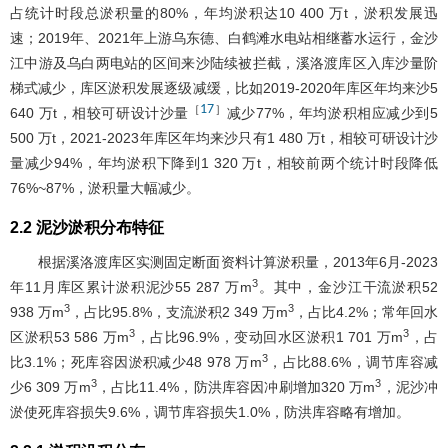
占统计时段总淤积量的80%，年均淤积达10 400 万t，淤积发展迅
速；2019年、2021年上游乌东德、白鹤滩水电站相继蓄水运行，金沙
江中游及乌白两电站的区间来沙陆续被拦截，溪洛渡库区入库沙量阶
梯式减少，库区淤积发展逐级减缓，比如2019-2020年库区年均来沙5
17
［
］
640 万t，相较可研设计沙量
减少77%，年均淤积相应减少到5
500 万t，2021-2023年库区年均来沙只有1 480 万t，相较可研设计沙
量减少94%，年均淤积下降到1 320 万t，相较前两个统计时段降低
76%~87%，淤积量大幅减少。
2.2 泥沙淤积分布特征
根据溪洛渡库区实测固定断面资料计算淤积量，2013年6月-2023
3
年11月库区累计淤积泥沙55 287 万m
。其中，金沙江干流淤积52
3
3
938 万m
，占比95.8%，支流淤积2 349 万m
，占比4.2%；常年回水
3
3
区淤积53 586 万m
，占比96.9%，变动回水区淤积1 701 万m
，占
3
比3.1%；死库容因淤积减少48 978 万m
，占比88.6%，调节库容减
3
3
少6 309 万m
，占比11.4%，防洪库容因冲刷增加320 万m
，泥沙冲
淤使死库容损失9.6%，调节库容损失1.0%，防洪库容略有增加。