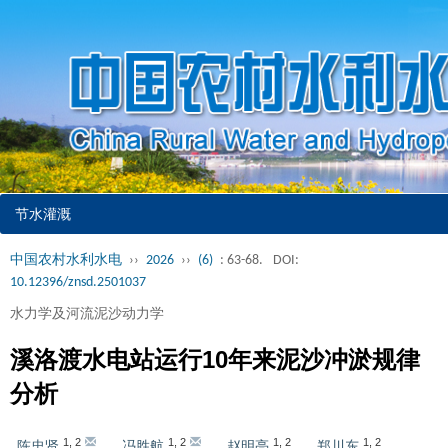
节水灌溉
中国农村水利水电
››
2026
››
(6)
: 63-68.
DOI:
10.12396/znsd.2501037
水力学及河流泥沙动力学
溪洛渡水电站运行10年来泥沙冲淤规律
分析
1
,
2
1
,
2
1
,
2
1
,
2
陈忠贤
,
冯胜航
,
赵明亮
,
郑川东