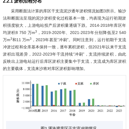
2.2.1 淤积沿程分布
采用断面法计算的库区干支流泥沙逐年淤积情况如
图3
所示。输沙
法和断面法呈现的泥沙淤积变化过程基本一致，均表现为运行初期淤
积强度较大，上游电站投产后淤积量逐级下跌。2014-2018年库区年
3
均淤积8 750 万m
，2019-2020年、2021-2023年分别降低至2 540
3
3
万m
和11 万m
，2023年甚至“冲刷”。同时注意到，运行初期干支流
冲淤过程和全库基本保持一致，逐年累积淤积，但2021年以来干支流
淤积出现差异，2022-2023年干流持续“冲刷”，支流持续淤积，由此
反映出上游电站运行后库区淤积主要集中于支流，支流成为库区淤积
的主要载体，支流来沙将对库区淤积影响增加。
图3 溪洛渡库区干支流冲淤情况