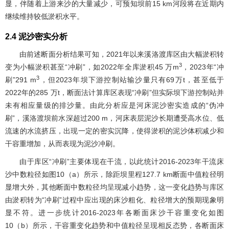
显，伴随着上游来沙的大量减少，可预知坝前15 km河段将在近期内
继续维持较低淤积水平。
2.4 泥沙密实分析
由前述断面分析结果可知，2021年以来溪洛渡库区由大幅淤积转
3
变为小幅淤积甚至“冲刷”，如2022年全库淤积45 万m
，2023年“冲
3
刷”291 m
，但2023年坝下游控制站输沙量只有69万t，甚至低于
2022年的285 万t，断面法计算库区表现“冲刷”但实际坝下游控制站并
未有相应量级的排沙量。由此分析应是河床泥沙密实造成的“伪冲
刷”，溪洛渡坝前水深超过200 m，河床表层泥沙长期遭受高水位、低
流速的水流挤压，出现一定的密实沉降，使得淤积的泥沙体积减少和
干容重增加，从而表现为泥沙冲刷。
由于库区“冲刷”主要体现在干流，以此统计2016-2023年干流床
沙中数粒径如
图10
（a）所示，除距坝里程127.7 km断面中值粒径明
显增大外，其他断面中数粒径均呈现减小趋势，这一变化趋势与库区
由淤积转为“冲刷”过程中应出现的床沙粗化、粒径增大的预期现象明
显不符。进一步统计2016-2023年各断面床沙干容重变化如
图
10
（b）所示，干容重变化趋势和中值粒径呈现相反态势，各断面床