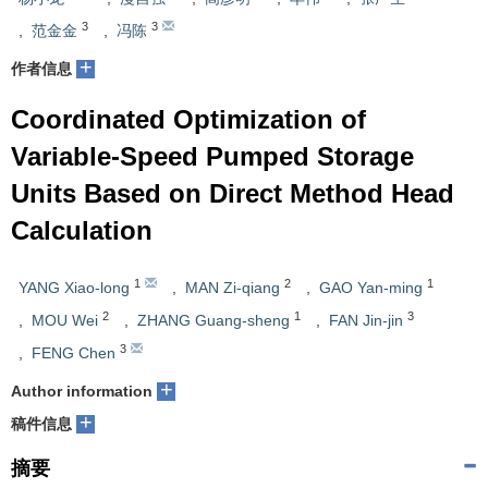
3
3
,
范金金
,
冯陈
+
作者信息
Coordinated Optimization of
Variable-Speed Pumped Storage
Units Based on Direct Method Head
Calculation
1
2
1
YANG Xiao-long
,
MAN Zi-qiang
,
GAO Yan-ming
2
1
3
,
MOU Wei
,
ZHANG Guang-sheng
,
FAN Jin-jin
3
,
FENG Chen
+
Author information
+
稿件信息
摘要