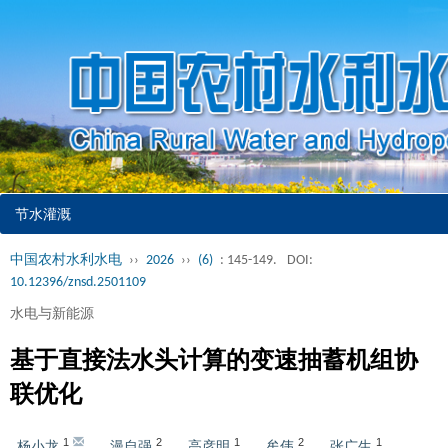
节水灌溉
中国农村水利水电
››
2026
››
(6)
: 145-149.
DOI:
10.12396/znsd.2501109
水电与新能源
基于直接法水头计算的变速抽蓄机组协
联优化
1
2
1
2
1
杨小龙
,
漫自强
,
高彦明
,
牟伟
,
张广生