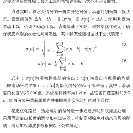
况要求深层次降噪，暂态工况则需快速响应与大范围调节能力。
通过实时计算水头信号的一阶差分绝对值，动态判别当前工况状
态。设定阈值为
m/s，当
时判定为
Δ
h
_
t
h
=
0.1
σ
[
n
]
≥
Δ
h
_
t
h
暂态工况，否则为稳态工况。该阈值基于实际工程数据优化确定，确
保状态判别的灵敏性与可靠性，其中状态检测根据以下公式确定：
（8）
σ
[
n
]
=
1
N
-
1
∑
k
=
0
N
-
1
x
[
n
-
k
]
-
u
[
n
]
2
（9）
u
[
n
]
=
1
N
∑
k
=
0
N
-
1
x
[
n
-
k
]
式中；
为滑动标准差的输出；
为窗口内数据的均值
σ
[
n
]
u
[
n
]
（即滑动平均结果）；
为输入信号的第
n
个采样值；其中，滑动
x
[
n
]
窗口长度
N
取5 000点。系统采样频率为1 kHz，故该窗口覆盖时间为5
s，能够有效平滑高频噪声并兼顾机组实际运行的时间尺度。
稳态优化路径：预处理后的信号进一步通过滑动加权滤波处理，
采用固定窗口长度的滑动加权滤波器，抑制高频噪声对稳态信号的影
响，滑动加权滤波参数根据以下公式确定：