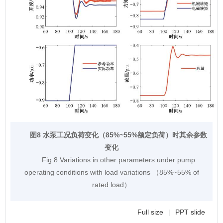
图8 水泵工况负荷变化（85%~55%额定负荷）时其余参数
变化
Fig.8 Variations in other parameters under pump
operating conditions with load variations （85%~55% of
rated load）
Full size
|
PPT slide