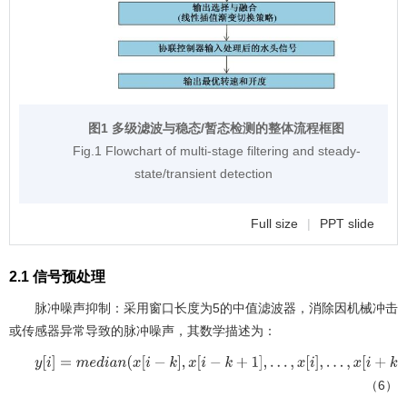
图1 多级滤波与稳态/暂态检测的整体流程框图
Fig.1 Flowchart of multi-stage filtering and steady-
state/transient detection
Full size
|
PPT slide
2.1 信号预处理
脉冲噪声抑制：采用窗口长度为5的中值滤波器，消除因机械冲击
或传感器异常导致的脉冲噪声，其数学描述为：
y
i
=
m
e
d
i
a
n
x
i
-
k
,
x
i
-
k
+
1
,
…
,
x
i
,
…
,
x
i
+
k
（6）