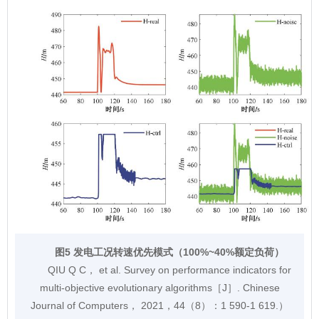
图5 发电工况转速优先模式（100%~40%额定负荷）
QIU Q C， et al. Survey on performance indicators for
multi-objective evolutionary algorithms［J］. Chinese
Journal of Computers， 2021，44（8）：1 590-1 619.）