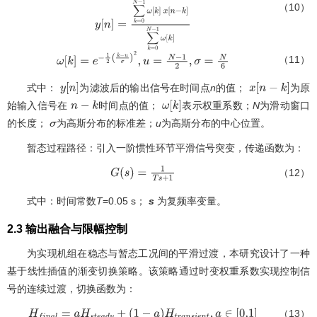
（10）
y
n
=
∑
k
=
0
N
-
1
ω
[
k
]
x
[
n
-
k
]
∑
k
=
0
N
-
（11）
1
ω
[
k
]
ω
[
k
]
=
e
-
1
2
k
-
u
σ
2
,
u
=
N
-
1
2
,
σ
=
N
6
式中：
为滤波后的输出信号在时间点
n
的值；
为原
y
n
x
[
n
-
始输入信号在
时间点的值；
表示权重系数；
N
为滑动窗口
n
-
ω
k
k
]
的长度；
为高斯分布的标准差；
u
为高斯分布的中心位置。
σ
k
暂态过程路径：引入一阶惯性环节平滑信号突变，传递函数为：
（12）
G
(
s
)
=
1
T
s
+
1
式中：时间常数
T
=0.05 s；
s
为复频率变量。
2.3 输出融合与限幅控制
为实现机组在稳态与暂态工况间的平滑过渡，本研究设计了一种
基于线性插值的渐变切换策略。该策略通过时变权重系数实现控制信
号的连续过渡，切换函数为：
（13）
H
f
i
n
a
l
=
a
H
s
t
e
a
d
y
+
(
1
-
a
)
H
t
r
a
n
s
i
e
n
t
,
a
∈
0,1