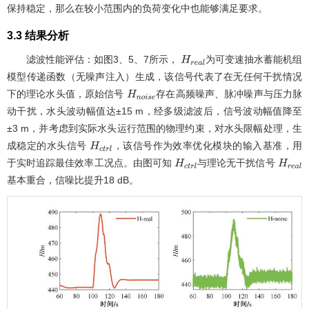
保持稳定，那么在较小范围内的负荷变化中也能够满足要求。
3.3 结果分析
滤波性能评估：如图
3
、
5
、
7
所示，
为可变速抽水蓄能机组
H
r
e
a
l
模型传递函数（无噪声注入）生成，该信号代表了在无任何干扰情况
下的理论水头值，原始信号
存在高频噪声、脉冲噪声与压力脉
H
n
o
i
s
e
动干扰，水头波动幅值达±15 m，经多级滤波后，信号波动幅值降至
±3 m，并考虑到实际水头运行范围的物理约束，对水头限幅处理，生
成稳定的水头信号
，该信号作为效率优化模块的输入基准，用
H
c
t
r
l
于实时追踪最佳效率工况点。由图可知
与理论无干扰信号
H
c
t
r
l
H
r
基本重合，信噪比提升18 dB。