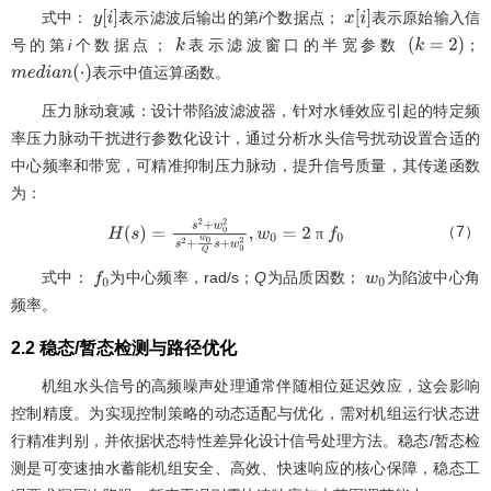
式中：
表示滤波后输出的第
i
个数据点；
表示原始输入信
y
i
x
i
号的第
i
个数据点；
表示滤波窗口的半宽参数
；
k
(
k
=
2
)
表示中值运算函数。
m
e
d
i
a
n
(
⋅
)
压力脉动衰减：设计带陷波滤波器，针对水锤效应引起的特定频
率压力脉动干扰进行参数化设计，通过分析水头信号扰动设置合适的
中心频率和带宽，可精准抑制压力脉动，提升信号质量，其传递函数
为：
（7）
π
H
(
s
)
=
s
2
+
w
0
2
s
2
+
w
0
Q
s
+
w
0
2
,
w
0
=
2
π
f
0
式中：
为中心频率，rad/s；
Q
为品质因数；
为陷波中心角
f
0
w
0
频率。
2.2 稳态/暂态检测与路径优化
机组水头信号的高频噪声处理通常伴随相位延迟效应，这会影响
控制精度。为实现控制策略的动态适配与优化，需对机组运行状态进
行精准判别，并依据状态特性差异化设计信号处理方法。稳态/暂态检
测是可变速抽水蓄能机组安全、高效、快速响应的核心保障，稳态工