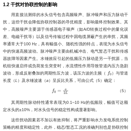
1.2 干扰对协联控制的影响
用直接法测得的水头信号包含高频噪声、脉冲噪声和压力脉动干
扰，这些干扰会降低协联控制器的寻优精度，影响最终控制效果。其
中，高频噪声主要源于传感器电子噪声（如A/D转换过程中的量化误
差、电磁干扰等）以及信号传输过程中因电缆屏蔽产生的串扰，其频
率通常大于100 Hz，具有幅值小、随机性强的特点，表现为水头信号
中的快速高频波动。脉冲噪声主要由机械冲击、电气暂态干扰和传感
器故障等因素产生。水锤效应引起的低频压力脉动是另一干扰源，当
机组快速启停或负荷发生突变时，水流惯性作用导致管道内压力急剧
波动，形成反射叠加的周期性压力波，该压力波的主频（
）与管道
f
0
长度（
L
）及水锤波速（
a
）呈反比关系，可由
公式（5）
确定：
（5）
f
0
=
a
2
L
其周期性脉动特性通常表现为0.1~10 Hz的低频段，幅值可达额
定水头的±10%，对水头信号的稳定性构成显著影响。
这些扰动因素若不加以有效抑制，将严重影响水力发电系统控制
策略的精度和稳定性，此外，稳态/暂态工况的准确判别也是协联控制