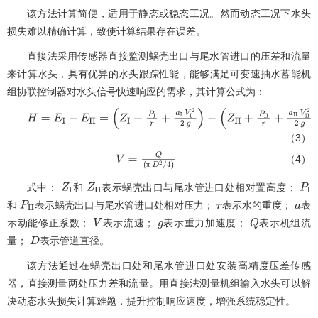
该方法计算简便，适用于静态或稳态工况。然而动态工况下水头
损失难以精确计算，致使计算结果存在误差。
直接法采用传感器直接监测蜗壳出口与尾水管进口的压差和流量
来计算水头，具有优异的水头跟踪性能，能够满足可变速抽水蓄能机
组协联控制器对水头信号快速响应的需求，其计算公式为：
H
=
E
Ι
-
E
Π
=
Z
Ι
+
P
Ι
r
+
a
Ι
V
Ι
2
2
g
-
Z
Π
+
P
Π
r
+
a
Π
V
Π
2
2
g
（3）
（4）
V
=
Q
π
D
2
/
4
π
式中：
和
表示蜗壳出口与尾水管进口处相对置高度；
Z
Ι
Z
Π
和
表示蜗壳出口与尾水管进口处相对压力；
表示水的重度；
表
P
Π
r
示动能修正系数；
表示流速；
表示重力加速度；
表示机组流
V
g
Q
量；
表示管道直径。
D
该方法通过在蜗壳出口处和尾水管进口处安装高精度压差传感
器，直接测量两处压力差和流量。用直接法测量机组输入水头可以解
决动态水头损失计算难题，提升控制响应速度，增强系统稳定性。