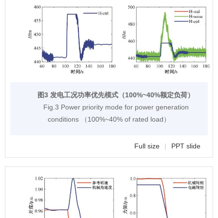
图3 发电工况功率优先模式（100%~40%额定负荷）
Fig.3 Power priority mode for power generation
conditions （100%~40% of rated load）
Full size
|
PPT slide