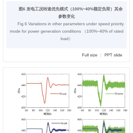
图6 发电工况转速优先模式（100%~40%额定负荷）其余
参数变化
Fig.6 Variations in other parameters under speed priority
mode for power generation conditions （100%~40% of rated
load）
Full size
|
PPT slide