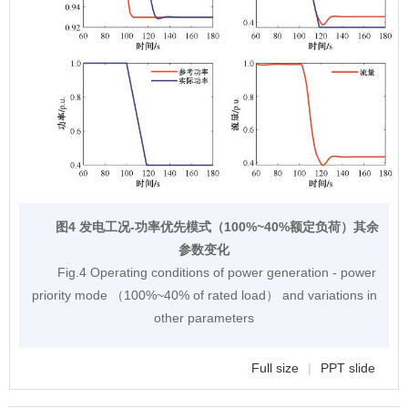
图4 发电工况-功率优先模式（100%~40%额定负荷）其余
参数变化
Fig.4 Operating conditions of power generation - power
priority mode （100%~40% of rated load） and variations in
other parameters
Full size
|
PPT slide