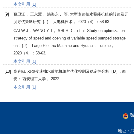
本文引用 [1]
[9]
蔡卫江， 王永潭， 施海东， 等. 大型变速抽水蓄能机组的转速及开
度寻优策略研究［J］.
大电机技术
，
2020
（4）：58-63.
CAI
W J
，
WANG
Y T
，
SHI
H D
， et al. Study on optimization
strategy of speed and opening of variable speed pumped storage
unit［J］.
Large Electric Machine and Hydraulic Turbine
，
2020
（4）：58-63.
本文引用 [1]
[10]
高春阳. 双馈变速抽水蓄能机组的优化控制及稳定性分析［D］. 西
安： 西安理工大学，
2022
.
本文引用 [1]
鄂
地址：武