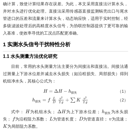
确计算，致使计算结果存在误差。为此，本文采用直接法计算水头，
并对水头进行优化处理。直接法采用传感器直接监测蜗壳出口与尾水
管进口的压差和流量来计算水头，动态响应快，适用于实时控制，经
多级滤波处理后的高精度水头信号，为协联控制器提供了更可靠的输
入基准，使效率寻优的工况点匹配更准确。
1 实测水头信号干扰特性分析
1.1 水头测量方法优化研究
目前，常用的水头测量方法主要分为间接法和直接法。间接法通
过测量上下游水位差并减去水头损失（如沿程损失、局部损失）得到
机组净水头，其核心公式为：
（1）
H
=
Δ
H
-
h
损失
损
失
（2）
h
损失
损
失
=
f
L
D
v
2
2
g
+
∑
K
v
2
2
g
式中：
为机组水头；
为上下游水位差；
为水头损
H
Δ
H
h
损
失
失；
为沿程阻力系数；
为管道长度；
为管道直径；
为流速；
f
L
D
损失
v
为局部阻力系数。
K