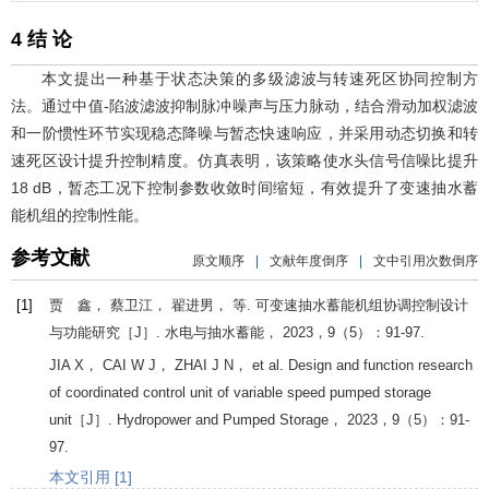
4 结 论
本文提出一种基于状态决策的多级滤波与转速死区协同控制方
法。通过中值-陷波滤波抑制脉冲噪声与压力脉动，结合滑动加权滤波
和一阶惯性环节实现稳态降噪与暂态快速响应，并采用动态切换和转
速死区设计提升控制精度。仿真表明，该策略使水头信号信噪比提升
18 dB，暂态工况下控制参数收敛时间缩短，有效提升了变速抽水蓄
能机组的控制性能。
参考文献
原文顺序
|
文献年度倒序
|
文中引用次数倒序
[1]
贾 鑫， 蔡卫江， 翟进男， 等. 可变速抽水蓄能机组协调控制设计
与功能研究［J］.
水电与抽水蓄能
，
2023
，
9
（5）：91-97.
JIA
X
，
CAI
W J
，
ZHAI
J N
， et al. Design and function research
of coordinated control unit of variable speed pumped storage
unit［J］.
Hydropower and Pumped Storage
，
2023
，
9
（5）：91-
97.
本文引用 [1]