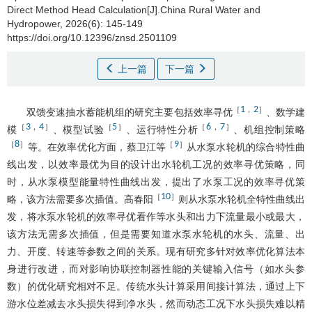
Direct Method Head Calculation[J].China Rural Water and
Hydropower, 2026(6): 145-149
https://doi.org/10.12396/znsd.2501109
上一篇
下一篇
1
2
［
，
］
双馈变速抽水蓄能机组的研究主要包括效率寻优
、数学建
3
4
5
6
7
［
，
］
［
］
［
，
］
模
、模型试验
、运行特性分析
、机组控制策略
8
9
［
］
［
］
等。在效率优化方面，蔡卫江等
从水泵水轮机的综合特性曲
线出发，以效率最优为目的设计出水轮机工况的效率寻优策略，同
时，从水泵模型能量特性曲线出发，提出了水泵工况的效率寻优策
10
［
］
略，该方法需要多次插值。高春阳
则从水泵水轮机全特性曲线出
发，将水泵水轮机的效率寻优看作等水头和出力下流量最小或最大，
该方法无需多次插值，但是需要知道水泵水轮机的水头、流量、出
力、开度、转速等参数之间的关系。现有研究多针对效率优化算法本
身进行改进，而对影响协联控制器性能的关键输入信号（如水头参
数）的优化研究相对不足。传统水头计算采用间接计算法，通过上下
游水位差减去水头损失得到净水头，然而动态工况下水头损失难以精