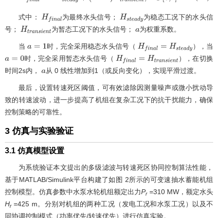
式中：
为最终水头信号；
为稳态工况下的水头信
H
f
i
n
a
l
H
s
t
e
a
d
y
号；
为暂态工况下的水头信号；
为权重系数。
H
t
r
a
n
s
i
e
n
t
a
当
时，完全采用稳态水头信号（
），当
a
=
1
H
f
i
n
a
l
=
H
s
t
e
a
d
y
时，完全采用暂态水头信号（
），在切换
a
=
0
H
f
i
n
a
l
=
H
t
r
a
n
s
i
e
n
t
时间2s内，
从 0 线性增加到1（或反向变化），实现平滑过渡。
a
最后，设置转速死区阈值，可有效滤除因测量噪声或微小扰动导
致的转速波动，进一步提高了机组在复杂工况下的抗干扰能力，确保
控制策略的可靠性。
3 仿真与实验验证
3.1 仿真模型设置
为系统验证本文提出的多级滤波与转速死区协同控制算法性能，
基于MATLAB/Simulink平台构建了如
图 2
所示的可变速抽水蓄能机组
控制模型。仿真参数中水泵水轮机组额定出力
P
=310 MW，额定水头
r
H
=425 m。分别对机组的两种工况（发电工况和水泵工况）以及不
r
同协调控制模式（功率优先/转速优先）进行仿真实验。