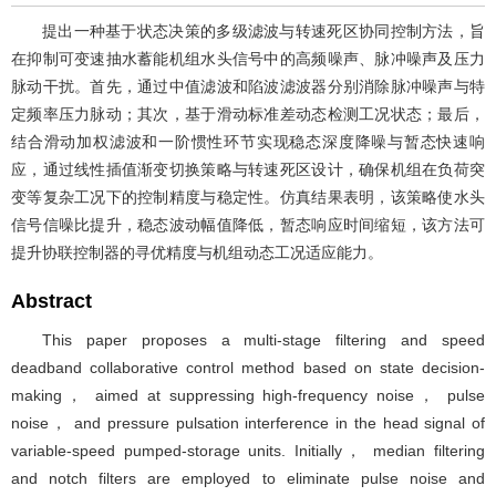
提出一种基于状态决策的多级滤波与转速死区协同控制方法，旨
在抑制可变速抽水蓄能机组水头信号中的高频噪声、脉冲噪声及压力
脉动干扰。首先，通过中值滤波和陷波滤波器分别消除脉冲噪声与特
定频率压力脉动；其次，基于滑动标准差动态检测工况状态；最后，
结合滑动加权滤波和一阶惯性环节实现稳态深度降噪与暂态快速响
应，通过线性插值渐变切换策略与转速死区设计，确保机组在负荷突
变等复杂工况下的控制精度与稳定性。仿真结果表明，该策略使水头
信号信噪比提升，稳态波动幅值降低，暂态响应时间缩短，该方法可
提升协联控制器的寻优精度与机组动态工况适应能力。
Abstract
This paper proposes a multi-stage filtering and speed
deadband collaborative control method based on state decision-
making， aimed at suppressing high-frequency noise， pulse
noise， and pressure pulsation interference in the head signal of
variable-speed pumped-storage units. Initially， median filtering
and notch filters are employed to eliminate pulse noise and