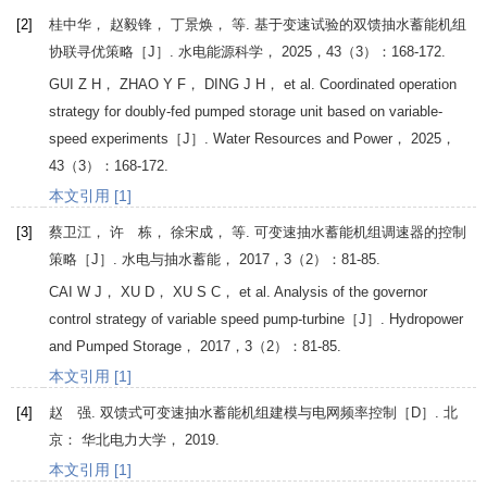
[2]
桂中华， 赵毅锋， 丁景焕， 等. 基于变速试验的双馈抽水蓄能机组
协联寻优策略［J］.
水电能源科学
，
2025
，
43
（3）：168-172.
GUI
Z H
，
ZHAO
Y F
，
DING
J H
， et al. Coordinated operation
strategy for doubly-fed pumped storage unit based on variable-
speed experiments［J］.
Water Resources and Power
，
2025
，
43
（3）：168-172.
本文引用 [1]
[3]
蔡卫江， 许 栋， 徐宋成， 等. 可变速抽水蓄能机组调速器的控制
策略［J］.
水电与抽水蓄能
，
2017
，
3
（2）：81-85.
CAI
W J
，
XU
D
，
XU
S C
， et al. Analysis of the governor
control strategy of variable speed pump-turbine［J］.
Hydropower
and Pumped Storage
，
2017
，
3
（2）：81-85.
本文引用 [1]
[4]
赵 强. 双馈式可变速抽水蓄能机组建模与电网频率控制［D］. 北
京： 华北电力大学，
2019
.
本文引用 [1]