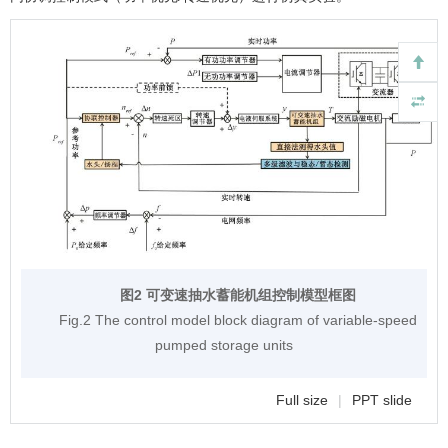
图2 可变速抽水蓄能机组控制模型框图
Fig.2 The control model block diagram of variable-speed
pumped storage units
Full size
|
PPT slide