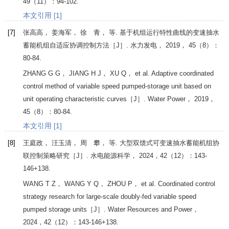
49
（11）：94-102.
本文引用 [1]
[7]
张高高， 姜海军， 徐 青， 等. 基于机组运行特性曲线的变速抽水
蓄能机组自适应协调控制方法［J］.
水力发电
，
2019
，
45
（8）：
80-84.
ZHANG
G G
，
JIANG
H J
，
XU
Q
， et al. Adaptive coordinated
control method of variable speed pumped-storage unit based on
unit operating characteristic curves［J］.
Water Power
，
2019
，
45
（8）：80-84.
本文引用 [1]
[8]
王庭政， 汪玉清， 周 攀， 等. 大型双馈式可变速抽水蓄能机组协
联控制策略研究［J］.
水电能源科学
，
2024
，
42
（12）：143-
146+138.
WANG
T Z
，
WANG
Y Q
，
ZHOU
P
， et al. Coordinated control
strategy research for large-scale doubly-fed variable speed
pumped storage units［J］.
Water Resources and Power
，
2024
，
42
（12）：143-146+138.