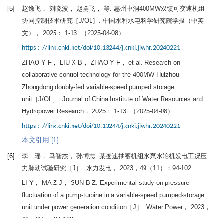
[5]
赵逸飞， 刘晓波， 赵勇飞， 等. 惠州中洞400MW双馈可变速机组
协同控制技术研究［J/OL］.
中国水利水电科学研究院学报（中英
文）
，
2025
： 1-13. （2025-04-08）.
https：//link.cnki.net/doi/10.13244/j.cnki.jiwhr.20240221
ZHAO
Y F
，
LIU
X B
，
ZHAO
Y F
， et al. Research on
collaborative control technology for the 400MW Huizhou
Zhongdong doubly-fed variable-speed pumped storage
unit［J/OL］.
Journal of China Institute of Water Resources and
Hydropower Research
，
2025
： 1-13. （2025-04-08）.
https：//link.cnki.net/doi/10.13244/j.cnki.jiwhr.20240221
本文引用 [1]
[6]
李 瑶， 马智杰， 孙博志. 某变速抽蓄机组水泵水轮机发电工况压
力脉动试验研究［J］.
水力发电
，
2023
，
49
（11）：94-102.
LI
Y
，
MA
Z J
，
SUN
B Z
. Experimental study on pressure
fluctuation of a pump-turbine in a variable-speed pumped-storage
unit under power generation condition［J］.
Water Power
，
2023
，