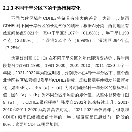
2.1.3 不同干旱分区下的干热指标变化
不同气候区域的CDHEs特征具有较大的差异，为进一步刻画
CDHEs对不同干旱分区的长期气候的响应，根据AI分类，西北地区有
效空间格点5 021个，其中干旱区3 107个（61.88%）、半干旱1 199
个点（23.88%）、半湿润351个点（6.99%）、湿润区364个点
（7.25%）
为更好刻画 CDHEs 在不同干旱分区的年代际演变趋势，将时间
段划分为1981-1990、1991-2000、2001-2010、2011-2020 四个十
年段，2021-2022年为独立时段，分别统计在4种干旱分区下，整个西
北地区各区域累积以及平均CDHEs指标，反映极端事件频发的最新变
化，如
图5
所示，
图5
（a）~（d）为各时间段4种干旱分区的指标累计
值，
图5
（e）~（h）为不同分区平均后的累计值。从整体趋势看［
图
5
（a）］，CDHEs累积频率与强度自1981年以来持续上升，2001-
2010和2011-2020为高发高强时期。2021-2022虽仅两年，但累积
CDHEs 频率已经接近前十年的一半，强度更是已超过前一阶段的
80%，这两年CDHEs明显加剧。