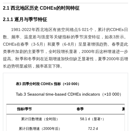
2.1 西北地区历史 CDHEs的时间特征
2.1.1 逐月与季节特征
1981-2022年西北地区有效空间格点5 021个，累计的CDHEs日
数、频率、温度差与强度等关键指标的季节演变特征，如
表3
所示。
CDHEs在春季（3-5月）和夏季（6-8月）呈显著增强趋势。春季是此
类事件加剧的主要季节，全时段增长显著，2000年后这种增速进一步
提高。秋季和冬季则在近期增速加快但缺乏显著性，夏季2000年后增
长趋势明显减弱，频率甚至下降。
表3 四季分时段 CDHEs 指标（×10 000）
Tab.3 Seasonal time-based CDHEs indicators（×10 000）
指标/季节
春季
夏季
累计日数增速（全时段）
58.1 d（显著↑）
2
累计日数增速（2000年后）
72.2 d