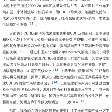
木河上游三源流2009-2010年汇入量差值达5 倍，水资源时空分布不
均加剧，小冰川流域（如石羊河）因CDHEs导致冰川消融拐点提前，
未来50 年80%的小冰川或消融殆尽，径流减幅达10%~15%，水资源
11
［
］
供给稳定性下降
。
目前关于CDHEs的研究成果主要集中在CDHEs的识别、影响评估
和驱动机制3个方向，如基于日最高温分位数与SPEI，构建中国东北
地区复合干旱热浪CDHEs监测框架，揭示其与西太平洋副热带高压增
12
［
］
强的关联
；通过中国东北地区20种CMIP6气候模式模拟，揭示
了日最高温度是驱动农田CDHEs暴露度变化的主导因素，其贡献度随
排放强度升高从35%增至58%，且温度升高导致的潜在蒸散（PET）
13
［
］
增幅超过降水，加剧了气候缺水
；基于华北暖季1979-2018年观
测与再分析数据，揭示了贝加尔湖附近大范围相当正压高压异常是华
14
［
］
北CDHWs的主导局地驱动因子
；发现北极海冰减少可通过激发
欧亚中高纬 罗斯比波列，该波列在西伯利亚形成高压异常，引导干暖
气流向西北输送，进而影响中国西北干旱和高温事件的发生路径，使
4
［
］
新疆东部、河西走廊干旱频次增幅达0.30 次/10 a
。
然而，现有的在西北地区展开的研究往往不考虑不同气候分区下