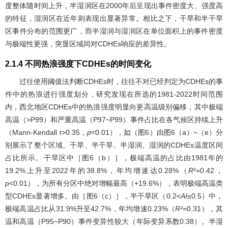
度整体随时间上升，半湿润区在2000年后呈现出事件密度大、强度高
的特征，湿润区在近年则表现出显著异常。相比之下，干旱和半干旱
区事件分布的范围更广，而半湿润与湿润区在单位面积上的事件密度
与极端性更强，突显区域间对CDHEs响应的差异性。
2.1.4 不同热浪强度下CDHEs的时间变化
过往使用阈值法判断CDHEs时，往往不对已经判定为CDHEs的事
件中的热浪进行强度划分，研究发现在所选的1981-2022时间范围
内，西北地区CDHEs中的热浪强度明显向更高温级别偏移，其中极端
高温（>P99）和严重高温（P97~P99）事件占比在各气候区持续上升
（Mann-Kendall
τ
>0.35，
p
<0.01），如（
图6
）由
图6
（a）~（e）分
别展示了整个区域、干旱、半干旱、半湿润、湿润的CDHEs温度区间
占比所示。干旱区中［
图6
（b）］，极端高温的占比由1981年的
19.2%上升至2022年的38.8%，年均增速达0.28%（
R
²=0.42，
p
<0.01），为所有分区中绝对增幅最高（+19.6%），表明极端高温类
型CDHEs显著增多。由［
图6
（c）］，半干旱区（0.2<
AI
≤0.5）中，
极端高温占比从31.9%升至42.7%，年均增速0.23%（
R²
=0.31），其
温和高温（P95~P90）事件变异性较大（年际变异系数0.38）。半湿