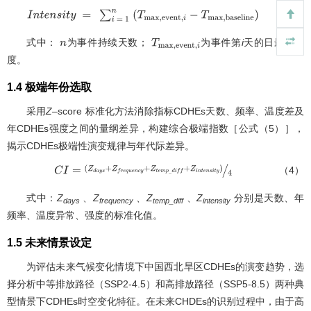
（3）
I
n
t
e
n
s
i
t
y
=
∑
i
=
1
n
T
m
a
x
,
e
v
e
n
t
,
i
-
T
m
a
x
,
b
a
s
e
l
i
n
e
式中：
为事件持续天数；
为事件第
i
天的日最高温
n
T
m
a
x
,
e
v
e
n
t
,
i
度。
1.4 极端年份选取
采用
Z
–score 标准化方法消除指标CDHEs天数、频率、温度差及
年CDHEs强度之间的量纲差异，构建综合极端指数［
公式（5）
］，
揭示CDHEs极端性演变规律与年代际差异。
（4）
C
I
=
(
Z
d
a
y
s
+
Z
f
r
e
q
u
e
n
c
y
+
Z
t
e
m
p
_
d
i
f
f
+
Z
i
n
t
e
n
s
i
t
y
)
4
式中：
Z
、
Z
、
Z
、
Z
分别是天数、年
days
frequency
temp_diff
intensity
频率、温度异常、强度的标准化值。
1.5 未来情景设定
为评估未来气候变化情境下中国西北旱区CDHEs的演变趋势，选
择分析中等排放路径（SSP2-4.5）和高排放路径（SSP5-8.5）两种典
型情景下CDHEs时空变化特征。在未来CHDEs的识别过程中，由于高