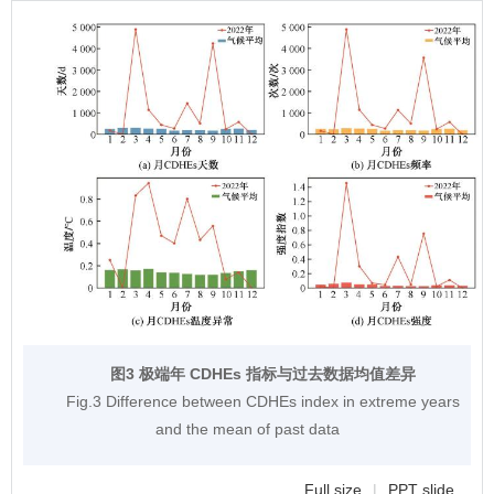
图3 极端年 CDHEs 指标与过去数据均值差异
Fig.3 Difference between CDHEs index in extreme years
and the mean of past data
Full size
|
PPT slide