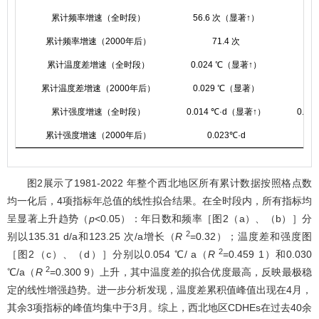
累计频率增速（全时段）
56.6 次（显著↑）
1
累计频率增速（2000年后）
71.4 次
累计温度差增速（全时段）
0.024 ℃（显著↑）
0.
累计温度差增速（2000年后）
0.029 ℃（显著）
累计强度增速（全时段）
0.014 ℃·d（显著↑）
0.00
累计强度增速（2000年后）
0.023℃·d
图2
展示了1981-2022 年整个西北地区所有累计数据按照格点数
均一化后，4项指标年总值的线性拟合结果。在全时段内，所有指标均
呈显著上升趋势（
p
<0.05）：年日数和频率［
图2
（a）、（b）］分
2
别以135.31 d/a和123.25 次/a增长（
R
=0.32）；温度差和强度图
2
［
图2
（c）、（d）］分别以0.054 ℃/ a（
R
=0.459 1）和0.030
2
℃/a（
R
=0.300 9）上升，其中温度差的拟合优度最高，反映最极稳
定的线性增强趋势。进一步分析发现，温度差累积值峰值出现在4月，
其余3项指标的峰值均集中于3月。综上，西北地区CDHEs在过去40余