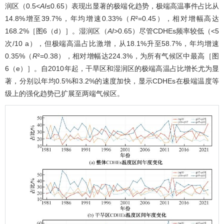
润区（0.5<
AI
≤0.65）表现出显著的极端化趋势，极端高温事件占比从
14.8%增至39.7%，年均增速0.33%（
R
²=0.45），相对增幅高达
168.2%［
图6
（d）］。湿润区（
AI
>0.65）尽管CDHEs频率较低（<5
次/10 a），但极端高温占比激增，从18.1%升至58.7%，年均增速
0.35%（
R
²=0.38），相对增幅达224.3%，为所有气候区中最高［
图
6
（e）］。自2010年起，干旱区和湿润区的极端高温占比增长尤为显
著，分别以年均0.5%和3.2%的速度加快，显示CDHEs在极端温度等
级上的强化趋势已扩展至两端气候区。