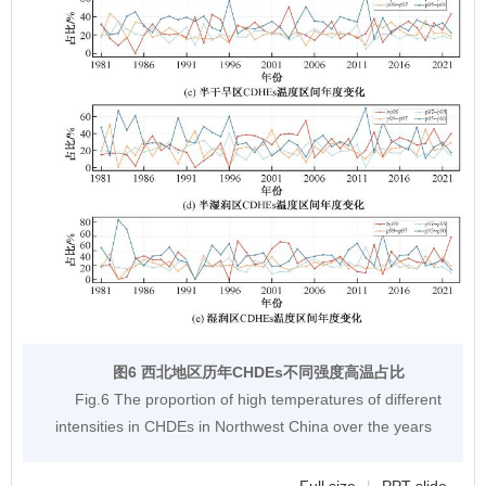
图6 西北地区历年CHDEs不同强度高温占比
Fig.6 The proportion of high temperatures of different
intensities in CHDEs in Northwest China over the years
Full size
|
PPT slide