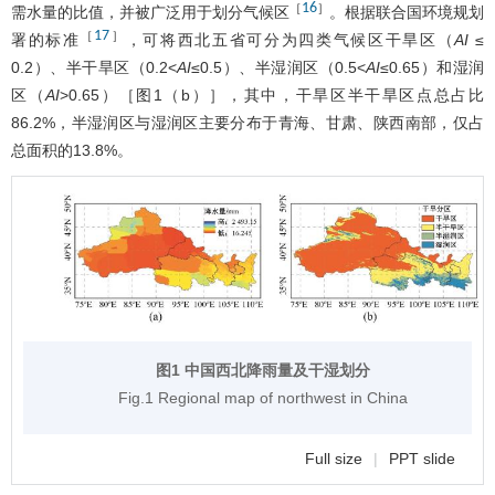
16
［
］
需水量的比值，并被广泛用于划分气候区
。根据联合国环境规划
17
［
］
署的标准
，可将西北五省可分为四类气候区干旱区（
AI
≤
0.2）、半干旱区（0.2<
AI
≤0.5）、半湿润区（0.5<
AI
≤0.65）和湿润
区（
AI
>0.65）［
图1
（b）］，其中，干旱区半干旱区点总占比
86.2%，半湿润区与湿润区主要分布于青海、甘肃、陕西南部，仅占
总面积的13.8%。
图1 中国西北降雨量及干湿划分
Fig.1 Regional map of northwest in China
Full size
|
PPT slide