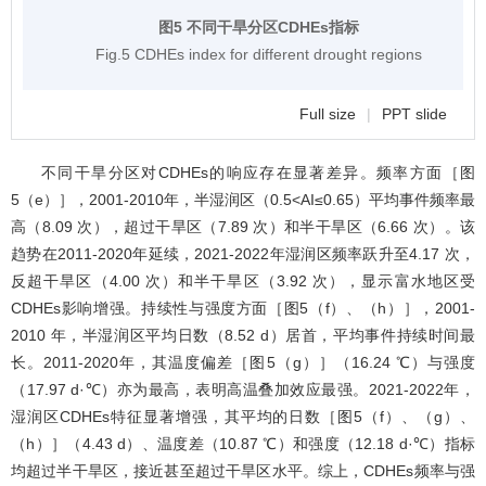
图5 不同干旱分区CDHEs指标
Fig.5 CDHEs index for different drought regions
Full size
|
PPT slide
不同干旱分区对CDHEs的响应存在显著差异。频率方面［
图
5
（e）］，2001-2010年，半湿润区（0.5<AI≤0.65）平均事件频率最
高（8.09 次），超过干旱区（7.89 次）和半干旱区（6.66 次）。该
趋势在2011-2020年延续，2021-2022年湿润区频率跃升至4.17 次，
反超干旱区（4.00 次）和半干旱区（3.92 次），显示富水地区受
CDHEs影响增强。持续性与强度方面［
图5
（f）、（h）］，2001-
2010 年，半湿润区平均日数（8.52 d）居首，平均事件持续时间最
长。2011-2020年，其温度偏差［
图5
（g）］（16.24 ℃）与强度
（17.97 d·℃）亦为最高，表明高温叠加效应最强。2021-2022年，
湿润区CDHEs特征显著增强，其平均的日数［
图5
（f）、（g）、
（h）］（4.43 d）、温度差（10.87 ℃）和强度（12.18 d·℃）指标
均超过半干旱区，接近甚至超过干旱区水平。综上，CDHEs频率与强