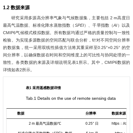
1.2 数据来源
研究采用多源高分辨率气象与气候数据集，主要包括 2 m高度日
最高气温数据、标准化降水蒸散指数（
SPEI
）、干旱指数（
AI
）以及
CMIP6气候模式模拟数据。所有数据均通过严格的质量控制与一致性
检验。为实现多源数据的空间匹配与联合分析，针对不同空间分辨率
的数据集，统一采用双线性插值方法将其重采样至0.25°×0.25° 的空
间分辨率，以确保数据在时间和空间维度上的可比性与协同处理的一
致性。各类数据的来源及详细说明见
表1
所示。其中，CMIP6数据的
详情如
表2
所示。
表1 采用遥感数据详情
Tab.1 Details on the use of remote sensing data
数据
分辨率
数据来源
2 m 最高气温数据/℃
0.25° 日
https：//cds.