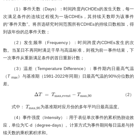
（1）事件天数（Days）：时间跨度内CHDEs的发生天数，每一
次满足条件的连续过程视为一场CDHEs，其持续天数即为该事件
的“事件天数”。将所选研究时间范围所有CDHEs的持续日数相加，得
到该年份的总事件天数；
（2）发生频率（Frequency）：时间跨度内CDHEs发生的次
数。当某日不再同时满足干旱与高温标准，则视为前一事件结束，下
一次事件从重新满足条件的首日重新计数；
（3）温差（Temperature Difference）：事件期内日最高气温
（
T
）与基准期（1981-2022年同期）日最高气温的90%分位数的
max
差。
（2）
Δ
T
=
T
m
a
x
,
e
v
e
n
t
-
T
m
a
x
,
90
式中：
为基准期对应月份的多年平均日最高温度。
T
m
a
x
,
90
（4）事件强度（Intensity）：用于表征单次事件的累积热胁迫效
应，单位为℃·d（degree-days）。计算方式为事件期间每日温差与持
续天数的乘积累积求和。