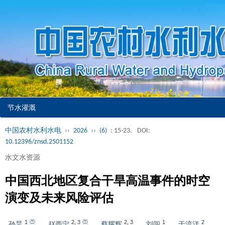
节水灌溉
中国农村水利水电
››
2026
››
(6)
: 15-23.
DOI:
10.12396/znsd.2501152
水文水资源
中国西北地区复合干旱高温事件的时空
演变及未来风险评估
1
2
,
3
2
,
3
1
2
孙昊
,
赵西宁
,
蔡耀辉
,
刘闯
,
于流洋