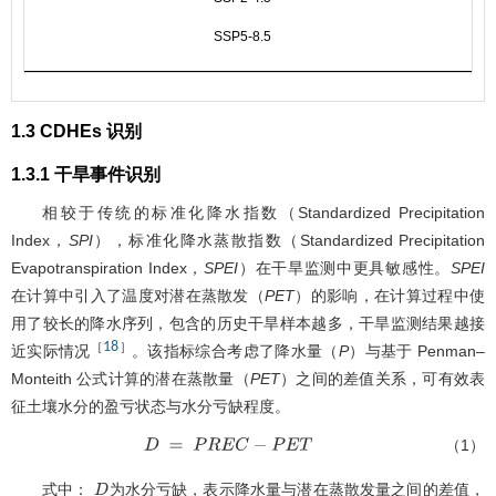
SSP5-8.5
1.3 CDHEs 识别
1.3.1 干旱事件识别
相较于传统的标准化降水指数（Standardized Precipitation
Index，
SPI
），标准化降水蒸散指数（Standardized Precipitation
Evapotranspiration Index，
SPEI
）在干旱监测中更具敏感性。
SPEI
在计算中引入了温度对潜在蒸散发（
PET
）的影响，在计算过程中使
用了较长的降水序列，包含的历史干旱样本越多，干旱监测结果越接
18
［
］
近实际情况
。该指标综合考虑了降水量（
P
）与基于 Penman–
Monteith 公式计算的潜在蒸散量（
PET
）之间的差值关系，可有效表
征土壤水分的盈亏状态与水分亏缺程度。
（1）
D
=
P
R
E
C
-
P
E
T
式中：
为水分亏缺，表示降水量与潜在蒸散发量之间的差值，
D