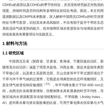
CDHEs的差异以及CDHEs的季节性特征，并且现有研究缺乏对热浪的
强度、持续时间及空间结构等多维特征的综合考虑。因此，本文利用
遥感数据以及CMIP6未来数据，深入解析中国西北CDHEs的时空演变
特征与季节差异，识别其未来高风险区，不仅有助于提升干旱区生态
系统适应气候变异的能力，也对保障区域水资源安全与绿洲农业的可
持续发展具有重要理论与实践意义。
1 材料与方法
1.1 研究区域
中国西北五省（陕西省、甘肃省、青海省、宁夏回族自治区、新
疆维吾尔自治区）涵盖了塔里木盆地、河西走廊、柴达木盆地等典型
干旱核心区，以及黄土高原西北部、天山北坡等半干旱过渡区域位于
干旱与半干旱气候的过渡带，它既是全球典型的生态环境脆弱区，又
15
［
］
是全球气候变化响应敏感区
，年平均降水量介于50~600 mm之
间，由西北向东南逐渐增加，但整体降水具有显著的时空不均性，导
致区域内水资源配置存在较强错配特征。干旱指数（Aridity Index，
AI
）是年降水量与潜在蒸散量的比值，可用于量化降水供应量与大气