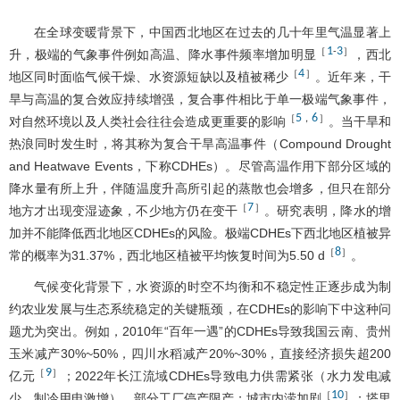
在全球变暖背景下，中国西北地区在过去的几十年里气温显著上
1
3
［
-
］
升，极端的气象事件例如高温、降水事件频率增加明显
，西北
4
［
］
地区同时面临气候干燥、水资源短缺以及植被稀少
。近年来，干
旱与高温的复合效应持续增强，复合事件相比于单一极端气象事件，
5
6
［
，
］
对自然环境以及人类社会往往会造成更重要的影响
。当干旱和
热浪同时发生时，将其称为复合干旱高温事件（Compound Drought
and Heatwave Events，下称CDHEs）。尽管高温作用下部分区域的
降水量有所上升，伴随温度升高所引起的蒸散也会增多，但只在部分
7
［
］
地方才出现变湿迹象，不少地方仍在变干
。研究表明，降水的增
加并不能降低西北地区CDHEs的风险。极端CDHEs下西北地区植被异
8
［
］
常的概率为31.37%，西北地区植被平均恢复时间为5.50 d
。
气候变化背景下，水资源的时空不均衡和不稳定性正逐步成为制
约农业发展与生态系统稳定的关键瓶颈，在CDHEs的影响下中这种问
题尤为突出。例如，2010年“百年一遇”的CDHEs导致我国云南、贵州
玉米减产30%~50%，四川水稻减产20%~30%，直接经济损失超200
9
［
］
亿元
；2022年长江流域CDHEs导致电力供需紧张（水力发电减
10
［
］
少、制冷用电激增），部分工厂停产限产；城市内涝加剧
；塔里