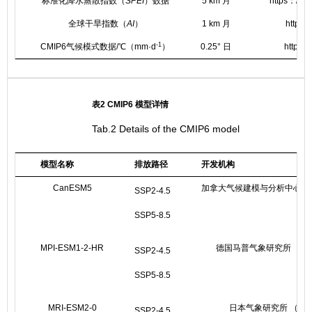
标准化降水蒸散指数（
SPEI
）数据
5 km 月
https：//ca
全球干旱指数（
AI
）
1 km 月
https：
-1
CMIP6气候模式数据/℃（mm·d
）
0.25° 日
https：/
表2 CMIP6 模型详情
Tab.2 Details of the CMIP6 model
模型名称
排放路径
开发机构
CanESM5
加拿大气候建模与分析中心（C
SSP2-4.5
SSP5-8.5
MPI-ESM1-2-HR
德国马普气象研究所 （MP
SSP2-4.5
SSP5-8.5
MRI-ESM2-0
日本气象研究所 （MR
SSP2-4.5