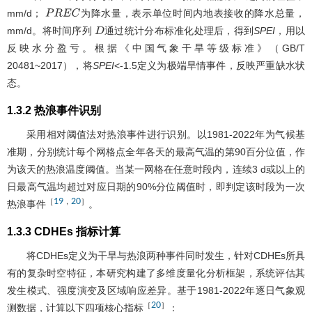
mm/d；
为降水量，表示单位时间内地表接收的降水总量，
P
R
E
C
mm/d。将时间序列
通过统计分布标准化处理后，得到
SPEI
，用以
D
反映水分盈亏。根据《中国气象干旱等级标准》（GB/T
20481~2017），将
SPEI
<-1.5定义为极端旱情事件，反映严重缺水状
态。
1.3.2 热浪事件识别
采用相对阈值法对热浪事件进行识别。以1981-2022年为气候基
准期，分别统计每个网格点全年各天的最高气温的第90百分位值，作
为该天的热浪温度阈值。当某一网格在任意时段内，连续3 d或以上的
日最高气温均超过对应日期的90%分位阈值时，即判定该时段为一次
19
20
［
，
］
热浪事件
。
1.3.3 CDHEs 指标计算
将CDHEs定义为干旱与热浪两种事件同时发生，针对CDHEs所具
有的复杂时空特征，本研究构建了多维度量化分析框架，系统评估其
发生模式、强度演变及区域响应差异。基于1981-2022年逐日气象观
20
［
］
测数据，计算以下四项核心指标
：