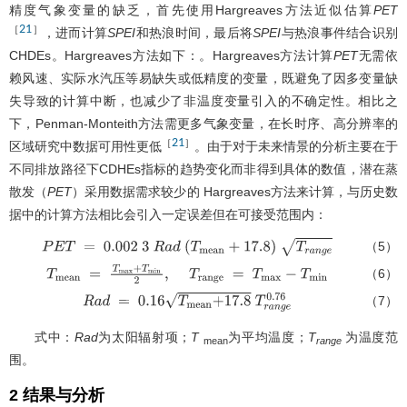
精度气象变量的缺乏，首先使用Hargreaves方法近似估算
PET
21
［
］
，进而计算
SPEI
和热浪时间，最后将
SPEI
与热浪事件结合识别
CHDEs。Hargreaves方法如下：。Hargreaves方法计算
PET
无需依
赖风速、实际水汽压等易缺失或低精度的变量，既避免了因多变量缺
失导致的计算中断，也减少了非温度变量引入的不确定性。相比之
下，Penman-Monteith方法需更多气象变量，在长时序、高分辨率的
21
［
］
区域研究中数据可用性更低
。由于对于未来情景的分析主要在于
不同排放路径下CDHEs指标的趋势变化而非得到具体的数值，潜在蒸
散发（
PET
）采用数据需求较少的 Hargreaves方法来计算，与历史数
据中的计算方法相比会引入一定误差但在可接受范围内：
（5）
P
E
T
=
0.002
3
R
a
d
T
m
e
a
n
+
17.8
T
r
a
n
g
e
（6）
T
m
e
a
n
=
T
m
a
x
+
T
m
i
n
2
,
T
r
a
n
g
e
=
T
m
a
x
-
T
m
i
n
（7）
R
a
d
=
0.16
T
m
e
a
n
+
17.8
T
r
a
n
g
e
0.76
式中：
Rad
为太阳辐射项；
T
为平均温度；
T
为温度范
mean
range
围。
2 结果与分析