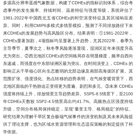
多源高分辨率遥感气象数据，构建了CDHEs的指标识别体系，综合考
虑事件的发生频率、持续时间、温差特征与强度等级，系统评估了
1981-2022年中国西北五省CDHEs的时空演变特征及其区域响应差
异。同时，利用CMIP6多模式多情景模拟，预测了不同排放路径下未
来CDHEs的发展趋势与高风险区分布。结果表明：①1981-2022年，
CDHEs显著加剧，4项指标均呈显著上升趋势，尤其2022年，春季为
主导季节，夏季次之，秋冬季风险逐渐显现，湿润区近年来强度升高
尤为突出。②西北地区CDHEs的空间格局存在明显梯度，频率自西向
东递减，而强度在中东部绿洲区最为突出。在时间演变上，CDHEs 的
影响正从干旱核心区向生态脆弱的北部边缘及南部高海拔区扩展。其
范围扩张、强度强化、热点转移的趋势表明，在气候变暖背景下，西
北地区面临的干热胁迫正变得更为普遍、剧烈和多元。③未来 CDHEs
强度将持续上升，排放情景主导趋势差异。SSP5-8.5情景下，至2100
年CDHEs天数较 SSP2-4.5情景高出约41.7%。高频热点区强度持续
升级，空间分布格局保持稳定，呈现“量变主导、格局稳定”的特征。
研究结果为理解干旱区复合极端气候事件的演变机制及其未来风险提
供了理论支撑，也为区域水资源管理和生态适应策略的制定提供了科
学依据。