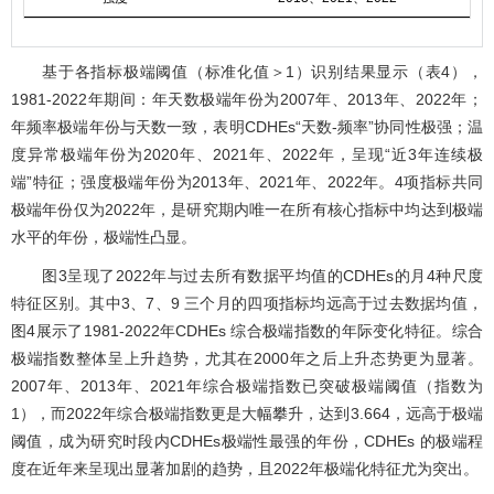
基于各指标极端阈值（标准化值＞1）识别结果显示（
表4
），
1981-2022年期间：年天数极端年份为2007年、2013年、2022年；
年频率极端年份与天数一致，表明CDHEs“天数-频率”协同性极强；温
度异常极端年份为2020年、2021年、2022年，呈现“近3年连续极
端”特征；强度极端年份为2013年、2021年、2022年。4项指标共同
极端年份仅为2022年，是研究期内唯一在所有核心指标中均达到极端
水平的年份，极端性凸显。
图3
呈现了2022年与过去所有数据平均值的CDHEs的月4种尺度
特征区别。其中3、7、9 三个月的四项指标均远高于过去数据均值，
图4
展示了1981-2022年CDHEs 综合极端指数的年际变化特征。综合
极端指数整体呈上升趋势，尤其在2000年之后上升态势更为显著。
2007年、2013年、2021年综合极端指数已突破极端阈值（指数为
1），而2022年综合极端指数更是大幅攀升，达到3.664，远高于极端
阈值，成为研究时段内CDHEs极端性最强的年份，CDHEs 的极端程
度在近年来呈现出显著加剧的趋势，且2022年极端化特征尤为突出。