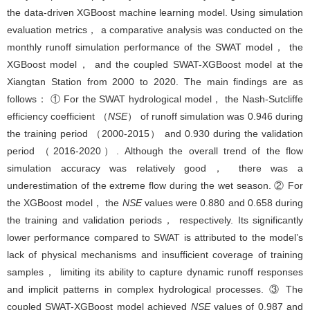
the data-driven XGBoost machine learning model. Using simulation
evaluation metrics， a comparative analysis was conducted on the
monthly runoff simulation performance of the SWAT model， the
XGBoost model， and the coupled SWAT-XGBoost model at the
Xiangtan Station from 2000 to 2020. The main findings are as
follows： ① For the SWAT hydrological model， the Nash-Sutcliffe
efficiency coefficient （
NSE
） of runoff simulation was 0.946 during
the training period （2000-2015） and 0.930 during the validation
period （2016-2020）. Although the overall trend of the flow
simulation accuracy was relatively good， there was a
underestimation of the extreme flow during the wet season. ② For
the XGBoost model， the
NSE
values were 0.880 and 0.658 during
the training and validation periods， respectively. Its significantly
lower performance compared to SWAT is attributed to the model’s
lack of physical mechanisms and insufficient coverage of training
samples， limiting its ability to capture dynamic runoff responses
and implicit patterns in complex hydrological processes. ③ The
coupled SWAT-XGBoost model achieved
NSE
values of 0.987 and