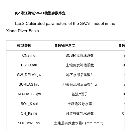
表2 湘江流域SWAT模型参数率定
Tab.2 Calibrated parameters of the SWAT model in the
Xiang River Basin
模型参数
参数物理意义
参数校
CN2.mgt
SCS径流曲线系数
±25
ESCO.hru
土壤蒸发补偿系数
0.1~
GW_DELAY.gw
地下水滞后系数/d
±25
SURLAG.hru
地表径流滞后系数/hru
±25
ALPHA_BF.gw
基流
α
因子
0.1~
SOL_K.sol
土壤饱和导水率
±25
CH_K2.rte
河道有效导水系数
0.1~
-1
SOL_AWC.sol
土壤层有效含水量/（mm·mm
）
±20