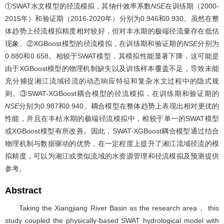
①SWAT水文模型的径流模拟，其纳什效率系数
NSE
在训练期（2000-
2015年）和验证期（2016-2020年）分别为0.946和0.930。虽然在整
体趋势上径流模拟精度相对较好，但对丰水期的极端径流量存在低估
现象。②XGBoost模型的径流模拟，在训练期和验证期的
NSE
分别为
0.880和0.658。相较于SWAT模型，其模拟性能显著下降，这可能是
由于XGBoost模型的物理机制缺失以及训练样本覆盖不足，导致未能
充分捕捉湘江流域径流的动态响应特征和复杂水文过程中的隐式规
则。③SWAT-XGBoost耦合模型的径流模拟，在训练期和验证期的
NSE
分别为0.987和0.940。耦合模型在整体趋势上表现出相对更优的
性能，并且在丰枯水期的极端径流模拟中，相较于单一的SWAT模型
或XGBoost模型有所改善。因此，SWAT-XGBoost耦合模型通过结合
物理机制与数据驱动的优势，在一定程度上提升了湘江流域径流的模
拟精度，可以为湘江或类似流域的水资源管理和径流模拟及预测提供
参考。
Abstract
Taking the Xiangjiang River Basin as the research area， this
study coupled the physically-based SWAT hydrological model with