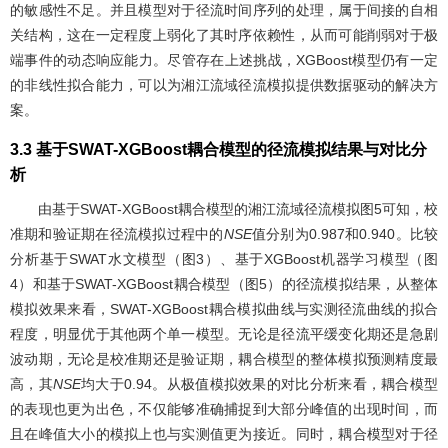
的敏感性不足。并且模型对于径流时间序列的处理，属于间接的自相
关结构，这在一定程度上弱化了其时序依赖性，从而可能削弱对于极
端事件的动态响应能力。尽管存在上述挑战，XGBoost模型仍有一定
的非线性拟合能力，可以为湘江流域径流模拟提供数据驱动的解决方
案。
3.3 基于SWAT-XGBoost耦合模型的径流模拟结果与对比分
析
由基于SWAT-XGBoost耦合模型的湘江流域径流模拟
图5
可知，校
准期和验证期在径流模拟过程中的
NSE
值分别为0.987和0.940。比较
分析基于SWAT水文模型（
图3
）、基于XGBoost机器学习模型（
图
4
）和基于SWAT-XGBoost耦合模型（
图5
）的径流模拟结果，从整体
模拟效果来看，SWAT-XGBoost耦合模拟曲线与实测径流曲线的拟合
程度，明显优于其他两个单一模型。无论是径流平缓变化期还是急剧
波动期，无论是校准期还是验证期，耦合模型的整体模拟预测精度最
高，其
NSE
均大于0.94。从极值模拟效果的对比分析来看，耦合模型
的表现也更为出色，不仅能够准确捕捉到大部分峰值的出现时间，而
且在峰值大小的模拟上也与实测值更为接近。同时，耦合模型对于径