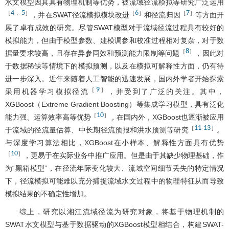
水文模型因其具有物理机制等优势，被流域径流模拟等研究广泛运用
4
5
6
7
［
，
］
［
］
［
］
，并在SWAT径流模拟模块改进
和径流归因
等方面开
展了卓有成效的研究。尽管SWAT模型对于流域径流过程具有较好的
模拟能力，但由于模型参数、建模调参和校准过程相对复杂，对于数
8
［
］
据量要求较高，且存在异参同效和预测能力限制等问题
，因此对
于数据稀缺等情境下的模拟预测，以及在模拟可解释性方面，仍有待
进一步深入。近年来随着人工智能的迅速发展，国内外学者开始探索
9
［
］
采用机器学习模拟径流
，并受到了广泛的关注。其中，
XGBoost（Extreme Gradient Boosting）等集成学习模型，具有泛化
10
［
］
能力强、运算效率高等优势
，在国内外，XGBoost也逐渐被应用
11
13
［
-
］
于流域的径流量估算、中长期径流预报和洪水预测等研究
。
与深度学习算法相比，XGBoost在小样本、解释性方面具有优势
10
［
］
，更易于在实际业务中推广应用。但是由于其缺少物理基础，作
为“黑箱模型”，在径流年际变化较大、流域空间细节丢失的特定情况
下，径流模拟可能难以充分捕捉流域水文过程中的物理特征从而导致
模拟结果的不确定性增加。
综上，研究以湘江流域径流为研究对象，将基于物理机制的
SWAT水文模型与基于数据驱动的XGBoost模型相结合，构建SWAT-