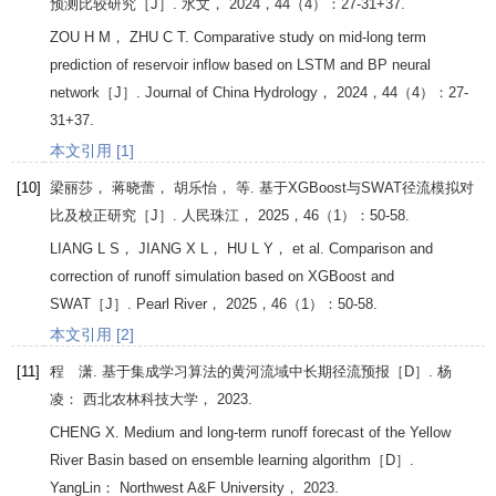
预测比较研究［J］.
水文
，
2024
，
44
（4）：27-31+37.
ZOU
H M
，
ZHU
C T
. Comparative study on mid-long term
prediction of reservoir inflow based on LSTM and BP neural
network［J］.
Journal of China Hydrology
，
2024
，
44
（4）：27-
31+37.
本文引用 [1]
[10]
梁丽莎， 蒋晓蕾， 胡乐怡， 等. 基于XGBoost与SWAT径流模拟对
比及校正研究［J］.
人民珠江
，
2025
，
46
（1）：50-58.
LIANG
L S
，
JIANG
X L
，
HU
L Y
， et al. Comparison and
correction of runoff simulation based on XGBoost and
SWAT［J］.
Pearl River
，
2025
，
46
（1）：50-58.
本文引用 [2]
[11]
程 潇. 基于集成学习算法的黄河流域中长期径流预报［D］. 杨
凌： 西北农林科技大学，
2023
.
CHENG
X
. Medium and long-term runoff forecast of the Yellow
River Basin based on ensemble learning algorithm［D］.
YangLin： Northwest A&F University，
2023
.