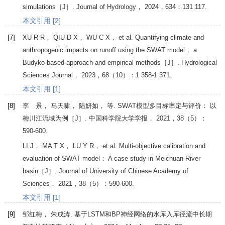
simulations［J］.
Journal of Hydrology
，
2024
，
634
：131 117.
本文引用 [2]
[7]
XU
R R
，
QIU
D X
，
WU
C X
， et al. Quantifying climate and
anthropogenic impacts on runoff using the SWAT model， a
Budyko-based approach and empirical methods［J］.
Hydrological
Sciences Journal
，
2023
，
68
（10）：1 358-1 371.
本文引用 [1]
[8]
李 景， 马天啸， 陆妍如， 等. SWAT模型多目标率定与评价： 以
梅川江流域为例［J］.
中国科学院大学学报
，
2021
，
38
（5）：
590-600.
LI
J
，
MA
T X
，
LU
Y R
， et al. Multi-objective calibration and
evaluation of SWAT model： A case study in Meichuan River
basin［J］.
Journal of University of Chinese Academy of
Sciences
，
2021
，
38
（5）：590-600.
本文引用 [1]
[9]
邹红梅， 朱成涛. 基于LSTM和BP神经网络的水库入库径流中长期