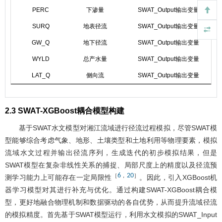
PERC
下渗量
SWAT_Output输出变量
SURQ
地表径流
SWAT_Output输出变量
GW_Q
地下径流
SWAT_Output输出变量
WYLD
总产水量
SWAT_Output输出变量
LAT_Q
侧向流
SWAT_Output输出变量
2.3 SWAT-XGBoost耦合模型构建
基于SWAT水文模型对湘江流域进行径流过程模拟，尽管SWAT模
型能够综合考虑气象、地形、土壤类型和土地利用等物理要素，模拟
流域水文过程并输出径流序列，生成迭代的初步模拟结果，但是
SWAT模型在复杂非线性关系的捕捉、局部尺度上的精度以及径流预
6
20
［
，
］
测学习能力上可能存在一定局限性
。因此，引入XGBoost机
器学习模型对其进行补充与优化。通过构建SWAT-XGBoost耦合模
型，更好地融合物理机制和数据驱动的各自优势，从而提升流域径流
的模拟精度。首先基于SWAT模型运行，利用水文模拟的SWAT_Input