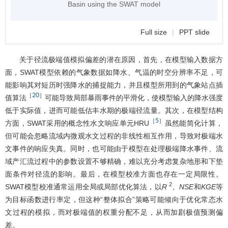
Basin using the SWAT model
Full size
|
PPT slide
关于径流极端值模拟偏差的潜在原因，首先，在模型输入数据方
面，SWAT模型依赖的气象数据如降水、气温的时空分辨率不足，可
能影响其对短历时强降水的捕捉能力，并且模型所用到的气象站点插
20
［
］
值算法
可能导致局部暴雨事件的平滑化，使模型输入的降水强度
低于实际值，进而可能低估丰水期的极端径流量。其次，在模型结构
5
［
］
方面，SWAT采用的概念性水文响应单元HRU
虽然能简化计算，
但可能会忽略流域内微观水文过程的非线性相互作用，导致对极端水
文事件的响应失真。同时，也可能由于模型在处理极端降水事件、流
域产汇流过程中的参数设置不够精确，难以充分考虑复杂地形和下垫
面条件对径流的影响。最后，在模型校准方面也存在一定局限性。
2
SWAT模型校准通常运用全局或局部优化算法，以
R
、
NSE
和
KGE
等
为目标函数进行率定，但这种“整体拟合”策略可能倾向于优化常态水
文过程的模拟，而对极端值的权重分配不足，从而加剧极值预测偏
差。