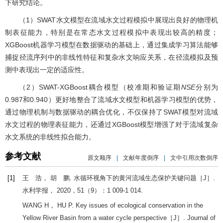
下研究结论。
（1）SWAT水文模型在流域水文过程模拟中展现出良好的物理机
制表征能力，特别是在常态水文过程模拟中表现出较高的精度；
XGBoost机器学习模型在数据驱动的基础上，通过集成学习算法能够
捕捉径流序列中的非线性特征和复杂水文响应关系，在径流模拟及预
测中表现出一定的适应性。
（2）SWAT-XGBoost耦合模型（校准期和验证期
NSE
分别为
0.987和0.940）更好地整合了流域水文模型和机器学习模型的优势，
通过物理机制与数据驱动的耦合优化，不仅保持了SWAT模型对流域
水文过程的物理表征能力，还通过XGBoost模型增强了对于流域复杂
水文系统的非线性拟合能力。
参考文献
原文顺序
|
文献年度倒序
|
文中引用次数倒序
[1]
王 浩， 胡 鹏. 水循环视角下的黄河流域生态保护关键问题［J］.
水利学报
，
2020
，
51
（9）：1 009-1 014.
WANG
H
，
HU
P
. Key issues of ecological conservation in the
Yellow River Basin from a water cycle perspective［J］.
Journal of