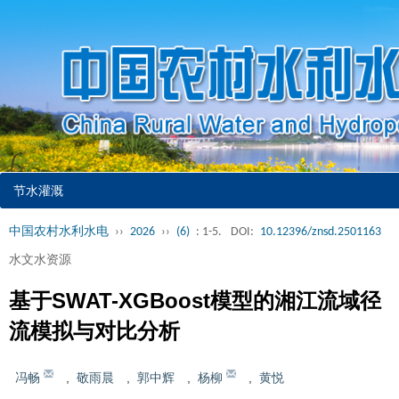
节水灌溉
中国农村水利水电
››
2026
››
(6)
: 1-5.
DOI:
10.12396/znsd.2501163
水文水资源
基于SWAT-XGBoost模型的湘江流域径
流模拟与对比分析
冯畅
,
敬雨晨
,
郭中辉
,
杨柳
,
黄悦