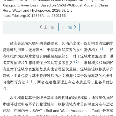
Xiangjiang River Basin Based on SWAT-XGBoost Model[J].China
Rural Water and Hydropower, 2026(6): 1-5
https://doi.org/10.12396/znsd.2501163
上一篇
下一篇
径流是流域水循环的关键要素，其动态变化不仅影响着流域的水
1
［
］
资源可利用量，还与洪水、干旱等自然灾害的发生密切相关
。径
流模拟作为流域水文研究的重要组成部分，对于流域水资源管理、洪
2
［
］
涝灾害预警和生态环境保护等具有参考意义
。准确模拟和预测径
流量对于流域水资源规划及灾害管理至关重要。流域径流模拟从研究
范式上主要包括：基于物理过程的水文模型和基于数据驱动的机器学
3
［
］
习模型等方法
，两者在建模原理上存在本质差异，且各具优缺
点。
水文模型是基于物理学基本原理构建的数理模型，通过量化描述
水循环过程中各环节的物理机制，模拟流域内水分的时空分布与运动
过程。在国内外，SWAT（Soil and Water Assessment Tool）分布式