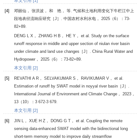
本文引用 [1]
[4]
邓丽仙， 张洪波， 和 艳， 等. 气候和土地利用变化下牛栏江中上
段地表径流响应研究［J］.
中国农村水利水电
，
2025
（6）：73-
82+89.
DENG
L X
，
ZHANG
H B
，
HE
Y
， et al. Study on the surface
runoff response in middle and upper section of niulan river basin
under climate and land use changes［J］.
China Rural Water and
Hydropower
，
2025
（6）：73-82+89.
本文引用 [2]
[5]
REVATHI
A R
，
SELVAKUMAR
S
，
RAVIKUMAR
V
， et al.
Estimation of runoff by SWAT model in noyyal river basin［J］.
International Journal of Environment and Climate Change
，
2023
，
13
（10）：3 672-3 679.
本文引用 [2]
[6]
JIN
L
，
XUE
H Z
，
DONG
G T
， et al. Coupling the remote
sensing data-enhanced SWAT model with the bidirectional long
short-term memory model to improve daily streamflow