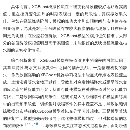
具体而言，XGBoost模拟径流在平缓变化阶段能较好地贴近实测
值，但在径流变化剧烈的时期表现出一定的局限性，其模拟效果欠
佳。例如在径流峰值阶段，模拟的峰值大小和出现时间与实测值存在
明显偏差，尤其是对于部分峰值存在较大程度的低估现象，且在验证
期更为明显；在径流谷值阶段，XGBoost模型的模拟也欠精准，大部
分的谷值阶段模拟值明显高于实测值，未能很好的反映出径流量在枯
水期的真实变化情况。
综合分析来看，XGBoost模型在极值预测中的偏差的可能归因于
其算法特性与水文系统复杂性之间的耦合挑战，一是物理机制的缺
失，作为数据驱动的XBGoost机器学习模型未能显式考虑地表径流生
成、土壤渗透等水文物理过程，导致其对突发性强降水或骤旱等水文
响应动态的捕捉能力不足，从而可能使模型在处理极值时的泛化能力
有限。二是数据驱动的局限性，这或许是因为极端事件在模型训练集
中的出现频率较低，训练集对极端事件的样本覆盖不足，导致依赖训
练数据分布特征的XGBoost模型难以充分学习其规律。三是模型算法
的限制性，模型损失函数倾向于优化整体模拟精度，但对极端值的惩
11
18
［
，
］
罚权重较低
，导致算法更关注常态水文过程拟合，而对极值