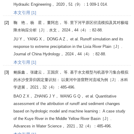
Hydraulic Engineering
，
2020
，
51
（9）：1 009-1 014.
本文引用 [1]
[2]
鞠 艳， 杨 星， 董阿忠， 等. 里下河平原区径流模拟及其对极端
降水响应分析［J］.
水文
，
2024
，
44
（4）：82-88.
JU
Y
，
YANG
X
，
DONG
A Z
， et al. Runoff simulation and its
response to extreme precipitation in the Lixia River Plain［J］.
Journal of China Hydrology
，
2024
，
44
（4）：82-88.
本文引用 [1]
[3]
鲍振鑫， 张建云， 王国庆， 等. 基于水文模型与机器学习集合模拟
的水沙变异归因定量识别： 以黄河中游窟野河流域为例［J］.
水科
学进展
，
2021
，
32
（4）：485-496.
BAO
Z X
，
ZHANG
J Y
，
WANG
G Q
， et al. Quantitative
assessment of the attribution of runoff and sediment changes
based on hydrologic model and machine learning： A case study
of the Kuye River in the Middle Yellow River Basin［J］.
Advances in Water Science
，
2021
，
32
（4）：485-496.