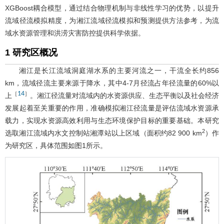
XGBoost耦合模型，通过结合物理机制与非线性学习的优势，以提升
流域径流模拟精度，为湘江流域径流模拟和预测提供方法参考，为流
域水资源管理和洪涝灾害防控提供科学依据。
1 研究区概况
湘江是长江流域洞庭湖水系的主要河流之一，干流全长约856
km，流域径流主要来源于降水，其中4-7月径流占年径流量的60%以
14
［
］
上
。湘江径流量对流域内的水资源供应、生态平衡以及社会经济
发展起着至关重要的作用，准确模拟湘江径流量是评估流域水资源承
载力，实现水资源高效利用与生态环境保护目标的重要基础。本研究
2
选取湘江流域内水文控制站湘潭站以上区域（面积约82 900 km
）作
为研究区，具体范围如
图1
所示。