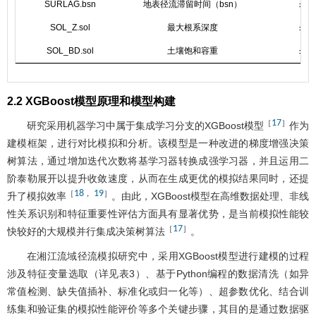
SURLAG.bsn
地表径流滞留时间（bsn）
±25
SOL_Z.sol
最大根系深度
±10
SOL_BD.sol
土壤饱和容重
±20
2.2 XGBoost模型原理和模型构建
17
［
］
研究采用机器学习中属于集成学习分支的XGBoost模型
作为
建模框架，进行对比模拟和分析。该模型是一种改进的梯度增强决策
树算法，通过增加迭代次数将基学习器转换成强学习器，并且运用二
阶泰勒展开以提升收敛速度，从而在生成更优的模拟结果同时，还提
18
19
［
，
］
升了模拟效率
。由此，XGBoost模型在高维数据处理、非线
性关系识别和特征重要性评估方面具有显著优势，是当前模拟性能较
17
［
］
快较好的大规模并行集成决策树算法
。
在湘江流域径流模拟研究中，采用XGBoost模型进行建模的过程
涉及特征变量选取（详见
表3
）、基于Python编程的数据清洗（如异
常值检测、缺失值插补、标准化或归一化等）、超参数优化、结合训
练集和验证集的模拟性能评价等多个关键步骤，其目的是通过数据驱