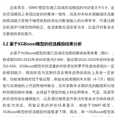
总体而言，SWAT模型在湘江流域径流模拟的
NSE
值大于0.9，这
在径流模拟上表现出较好的整体一致性，但其对丰枯水期极端径流量
的模拟能力受限于物理机制的简化与数据输入的分辨率等，可通过耦
合机器学习模型协同校正、改进参数自适应算法等，以提升对复杂水
文极值的表征能力。
3.2 基于XGBoost模型的径流模拟结果分析
从基于XGBoost模型的湘江流域径流模拟整体效果来看（
图4
），
校准期2000-2015年的
NSE
值为0.880，验证期2016-2020年的NSE值
为0.658。XGBoost模型对径流量的年际变化和季节性波动表现出一定
的模拟能力，模拟径流与实测径流在整体趋势的拟合上具有一定效
果。但校准期相对优于验证期，例如在校准期的丰水期（4-7月）模拟
值与实测值的上升趋势相对吻合，且对多数丰水期径流的幅度和出现
时间模拟相对准确，这得益于模型对输入特征即降水、气温、湿度等
的非线性组合建模能力，以及通过梯度提升算法对复杂水文响应模式
的迭代优化。而验证期的评价结果显示，相较于SWAT模型，
XGBoost模型的径流模拟性能显著下降。因此，单一XGBoost模型虽