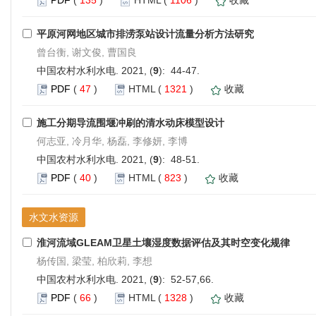
平原河网地区城市排涝泵站设计流量分析方法研究
曾台衡, 谢文俊, 曹国良
中国农村水利水电. 2021, (
9
): 44-47.
PDF
(
47
)
HTML
(
1321
)
收藏
施工分期导流围堰冲刷的清水动床模型设计
何志亚, 冷月华, 杨磊, 李修妍, 李博
中国农村水利水电. 2021, (
9
): 48-51.
PDF
(
40
)
HTML
(
823
)
收藏
水文水资源
淮河流域GLEAM卫星土壤湿度数据评估及其时空变化规律
杨传国, 梁莹, 柏欣莉, 李想
中国农村水利水电. 2021, (
9
): 52-57,66.
PDF
(
66
)
HTML
(
1328
)
收藏