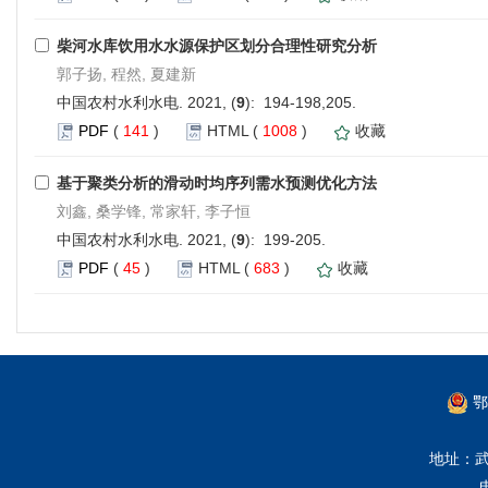
柴河水库饮用水水源保护区划分合理性研究分析
郭子扬, 程然, 夏建新
中国农村水利水电. 2021, (
9
): 194-198,205.
PDF
(
141
)
HTML
(
1008
)
收藏
基于聚类分析的滑动时均序列需水预测优化方法
刘鑫, 桑学锋, 常家轩, 李子恒
中国农村水利水电. 2021, (
9
): 199-205.
PDF
(
45
)
HTML
(
683
)
收藏
鄂
地址：武