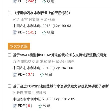
PDF
(
242
)
收藏
《深度学习在水利行业上的应用综述》
孙涛 王雷 付文博 傅罡 张颖
中国农村水利水电. 2018, (
12
): 90-93.
PDF
(
141
)
收藏
水文水资源
基于SWAT模型和SUFI-2算法的黄柏河东支流域径流模拟研究
万浩 董晓华 彭涛 刘冀 喻丹 薄会娟 陈亮
中国农村水利水电. 2018, (
12
): 94-100.
PDF
(
37
)
收藏
基于改进TOPSIS法的盐城市水资源承载力评价及障碍因子诊断
孙雅茹 董增川 冯胜男
中国农村水利水电. 2018, (
12
): 101-105.
PDF
(
6
)
收藏