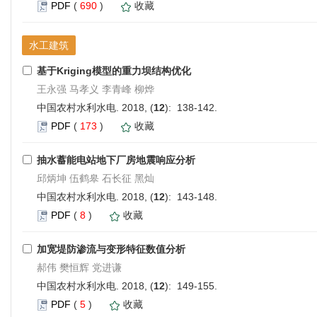
PDF
(
690
)
收藏
水工建筑
基于Kriging模型的重力坝结构优化
王永强 马孝义 李青峰 柳烨
中国农村水利水电. 2018, (
12
): 138-142.
PDF
(
173
)
收藏
抽水蓄能电站地下厂房地震响应分析
邱炳坤 伍鹤皋 石长征 黑灿
中国农村水利水电. 2018, (
12
): 143-148.
PDF
(
8
)
收藏
加宽堤防渗流与变形特征数值分析
郝伟 樊恒辉 党进谦
中国农村水利水电. 2018, (
12
): 149-155.
PDF
(
5
)
收藏