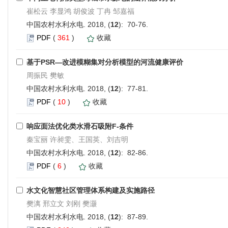
崔松云 李显鸿 胡俊波 丁冉 邹嘉福
中国农村水利水电. 2018, (
12
): 70-76.
PDF
(
361
)
收藏
基于PSR—改进模糊集对分析模型的河流健康评价
周振民 樊敏
中国农村水利水电. 2018, (
12
): 77-81.
PDF
(
10
)
收藏
响应面法优化类水滑石吸附F-条件
秦宝丽 许昶雯、王国英、刘吉明
中国农村水利水电. 2018, (
12
): 82-86.
PDF
(
6
)
收藏
水文化智慧社区管理体系构建及实施路径
樊漓 邢立文 刘刚 樊灏
中国农村水利水电. 2018, (
12
): 87-89.