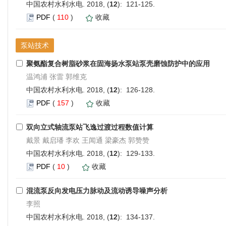
中国农村水利水电. 2018, (
12
): 121-125.
PDF
(
110
)
收藏
泵站技术
聚氨酯复合树脂砂浆在固海扬水泵站泵壳磨蚀防护中的应用
温鸿浦 张雷 郭维克
中国农村水利水电. 2018, (
12
): 126-128.
PDF
(
157
)
收藏
双向立式轴流泵站飞逸过渡过程数值计算
戴景 戴启璠 李欢 王闻通 梁豪杰 郭赞赞
中国农村水利水电. 2018, (
12
): 129-133.
PDF
(
10
)
收藏
混流泵反向发电压力脉动及流动诱导噪声分析
李照
中国农村水利水电. 2018, (
12
): 134-137.