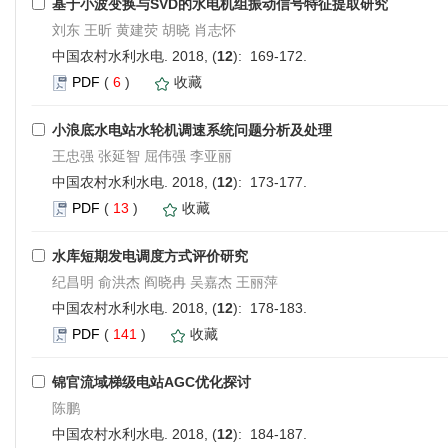
基于小波变换与SVD的水电机组振动信号特征提取研究
刘东 王昕 黄建荧 胡晓 肖志怀
中国农村水利水电. 2018, (
12
): 169-172.
PDF
(
6
)
收藏
小浪底水电站水轮机调速系统问题分析及处理
王忠强 张延智 屈伟强 李亚丽
中国农村水利水电. 2018, (
12
): 173-177.
PDF
(
13
)
收藏
水库短期发电调度方式评价研究
纪昌明 俞洪杰 阎晓冉 吴嘉杰 王丽萍
中国农村水利水电. 2018, (
12
): 178-183.
PDF
(
141
)
收藏
锦官流域梯级电站AGC优化探讨
陈鹏
中国农村水利水电. 2018, (
12
): 184-187.