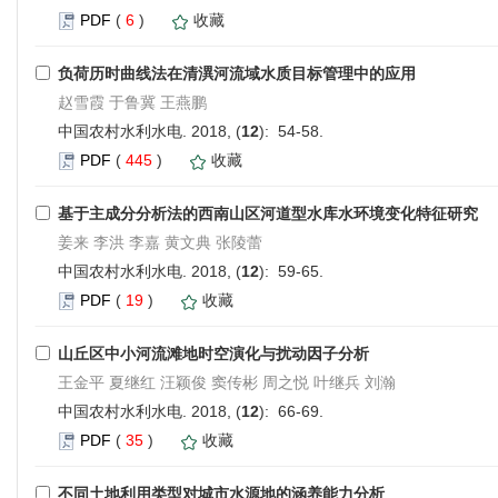
PDF
(
6
)
收藏
负荷历时曲线法在清潩河流域水质目标管理中的应用
赵雪霞 于鲁冀 王燕鹏
中国农村水利水电. 2018, (
12
): 54-58.
PDF
(
445
)
收藏
基于主成分分析法的西南山区河道型水库水环境变化特征研究
姜来 李洪 李嘉 黄文典 张陵蕾
中国农村水利水电. 2018, (
12
): 59-65.
PDF
(
19
)
收藏
山丘区中小河流滩地时空演化与扰动因子分析
王金平 夏继红 汪颖俊 窦传彬 周之悦 叶继兵 刘瀚
中国农村水利水电. 2018, (
12
): 66-69.
PDF
(
35
)
收藏
不同土地利用类型对城市水源地的涵养能力分析