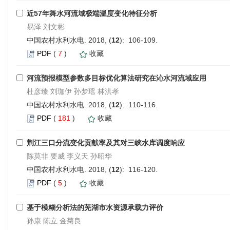
近57年舞水河流域极端温度变化特征分析
易泽 刘文彬
中国农村水利水电. 2018, (
12
): 106-109.
PDF
(
7
)
收藏
河流预报模型参数多目标优化算法研究在沁水河流域应用
杜彦臻 刘珈伊 孙梦瑶 林洪孝
中国农村水利水电. 2018, (
12
): 110-116.
PDF
(
181
)
收藏
荆江三口分流变化贡献率及其对三峡水库调度响应
陈莫非 要威 李义天 孙昭华
中国农村水利水电. 2018, (
12
): 116-120.
PDF
(
5
)
收藏
基于模糊分析法的芜湖市水资源承载力评价
孙康 陈立 金菊良