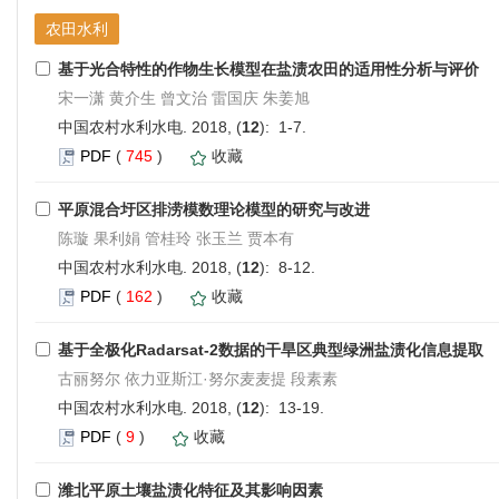
农田水利
基于光合特性的作物生长模型在盐渍农田的适用性分析与评价
宋一潇 黄介生 曾文治 雷国庆 朱姜旭
中国农村水利水电. 2018, (
12
): 1-7.
PDF
(
745
)
收藏
平原混合圩区排涝模数理论模型的研究与改进
陈璇 果利娟 管桂玲 张玉兰 贾本有
中国农村水利水电. 2018, (
12
): 8-12.
PDF
(
162
)
收藏
基于全极化Radarsat-2数据的干旱区典型绿洲盐渍化信息提取
古丽努尔 依力亚斯江·努尔麦麦提 段素素
中国农村水利水电. 2018, (
12
): 13-19.
PDF
(
9
)
收藏
潍北平原土壤盐渍化特征及其影响因素