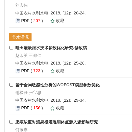
刘宏伟
中国农村水利水电. 2018, (
12
): 20-24.
PDF
(
207
)
收藏
节水灌溉
畦田灌溉灌水技术参数优化研究-修改稿
赵印英 王仰仁
中国农村水利水电. 2018, (
12
): 25-28.
PDF
(
723
)
收藏
基于全局敏感性分析的WOFOST模型参数优化
谢松涯 张宝忠
中国农村水利水电. 2018, (
12
): 29-34.
PDF
(
156
)
收藏
肥液浓度对涌泉根灌湿润体点源入渗影响研究
何振嘉