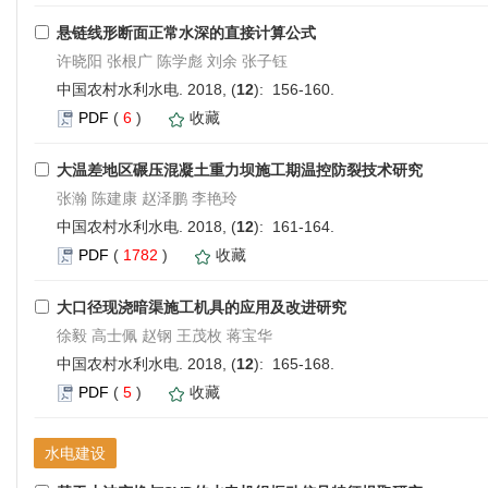
悬链线形断面正常水深的直接计算公式
许晓阳 张根广 陈学彪 刘余 张子钰
中国农村水利水电. 2018, (
12
): 156-160.
PDF
(
6
)
收藏
大温差地区碾压混凝土重力坝施工期温控防裂技术研究
张瀚 陈建康 赵泽鹏 李艳玲
中国农村水利水电. 2018, (
12
): 161-164.
PDF
(
1782
)
收藏
大口径现浇暗渠施工机具的应用及改进研究
徐毅 高士佩 赵钢 王茂枚 蒋宝华
中国农村水利水电. 2018, (
12
): 165-168.
PDF
(
5
)
收藏
水电建设