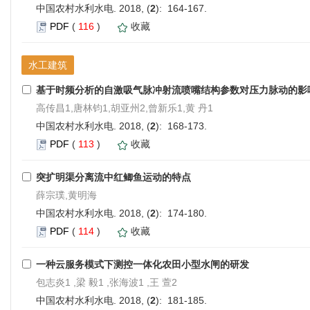
中国农村水利水电. 2018, (
2
): 164-167.
PDF
(
116
)
收藏
水工建筑
基于时频分析的自激吸气脉冲射流喷嘴结构参数对压力脉动的影
高传昌1,唐林钧1,胡亚州2,曾新乐1,黄 丹1
中国农村水利水电. 2018, (
2
): 168-173.
PDF
(
113
)
收藏
突扩明渠分离流中红鲫鱼运动的特点
薛宗璞,黄明海
中国农村水利水电. 2018, (
2
): 174-180.
PDF
(
114
)
收藏
一种云服务模式下测控一体化农田小型水闸的研发
包志炎1 ,梁 毅1 ,张海波1 ,王 萱2
中国农村水利水电. 2018, (
2
): 181-185.