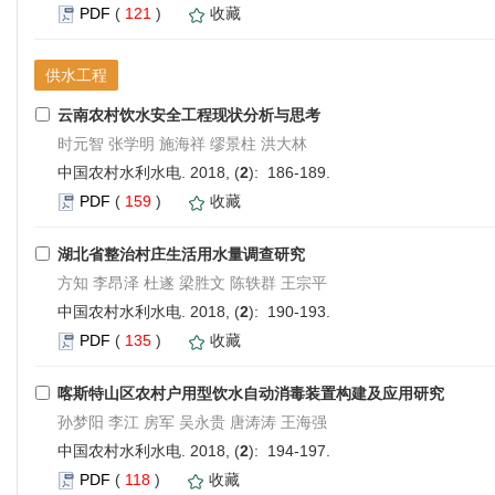
PDF
(
121
)
收藏
供水工程
云南农村饮水安全工程现状分析与思考
时元智 张学明 施海祥 缪景柱 洪大林
中国农村水利水电. 2018, (
2
): 186-189.
PDF
(
159
)
收藏
湖北省整治村庄生活用水量调查研究
方知 李昂泽 杜遂 梁胜文 陈轶群 王宗平
中国农村水利水电. 2018, (
2
): 190-193.
PDF
(
135
)
收藏
喀斯特山区农村户用型饮水自动消毒装置构建及应用研究
孙梦阳 李江 房军 吴永贵 唐涛涛 王海强
中国农村水利水电. 2018, (
2
): 194-197.
PDF
(
118
)
收藏