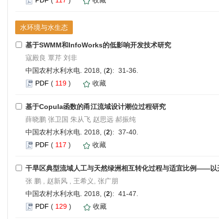
水环境与水生态
基于SWMM和InfoWorks的低影响开发技术研究
寇殿良 覃芹 刘非
中国农村水利水电. 2018, (
2
): 31-36.
PDF
(
119
)
收藏
基于Copula函数的甬江流域设计潮位过程研究
薛晓鹏 张卫国 朱从飞 赵思远 郝振纯
中国农村水利水电. 2018, (
2
): 37-40.
PDF
(
117
)
收藏
干旱区典型流域人工与天然绿洲相互转化过程与适宜比例——以
张 鹏 , 赵新风 , 王希义, 张广朋
中国农村水利水电. 2018, (
2
): 41-47.
PDF
(
129
)
收藏