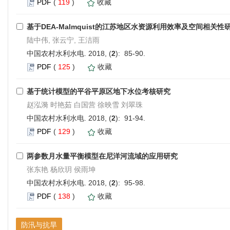
PDF
(
119
)
收藏
基于DEA-Malmquist的江苏地区水资源利用效率及空间相关性
陆中伟, 张云宁, 王洁雨
中国农村水利水电. 2018, (
2
): 85-90.
PDF
(
125
)
收藏
基于统计模型的平谷平原区地下水位考核研究
赵泓漪 时艳茹 白国营 徐映雪 刘翠珠
中国农村水利水电. 2018, (
2
): 91-94.
PDF
(
129
)
收藏
两参数月水量平衡模型在尼洋河流域的应用研究
张东艳 杨欣玥 侯雨坤
中国农村水利水电. 2018, (
2
): 95-98.
PDF
(
138
)
收藏
防汛与抗旱