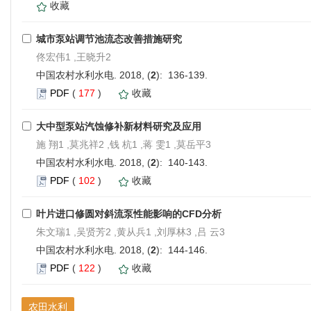
收藏
城市泵站调节池流态改善措施研究
佟宏伟1 ,王晓升2
中国农村水利水电. 2018, (
2
): 136-139.
PDF
(
177
)
收藏
大中型泵站汽蚀修补新材料研究及应用
施 翔1 ,莫兆祥2 ,钱 杭1 ,蒋 雯1 ,莫岳平3
中国农村水利水电. 2018, (
2
): 140-143.
PDF
(
102
)
收藏
叶片进口修圆对斜流泵性能影响的CFD分析
朱文瑞1 ,吴贤芳2 ,黄从兵1 ,刘厚林3 ,吕 云3
中国农村水利水电. 2018, (
2
): 144-146.
PDF
(
122
)
收藏
农田水利