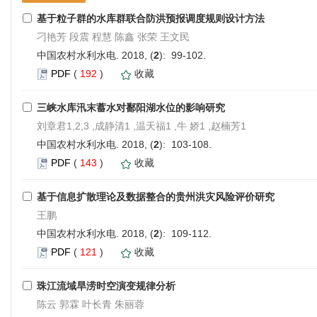
基于粒子群的水库群联合防洪预报调度规则设计方法
刁艳芳 段震 程慧 陈鑫 张荣 王文民
中国农村水利水电. 2018, (
2
): 99-102.
PDF
(
192
)
收藏
三峡水库汛末蓄水对鄱阳湖水位的影响研究
刘章君1,2,3 ,成静清1 ,温天福1 ,牛 娇1 ,赵楠芳1
中国农村水利水电. 2018, (
2
): 103-108.
PDF
(
143
)
收藏
基于信息扩散理论及数据整合的贵州洪灾风险评价研究
王鹏
中国农村水利水电. 2018, (
2
): 109-112.
PDF
(
121
)
收藏
珠江流域旱涝时空演变规律分析
陈云 郭霖 叶长青 朱丽蓉