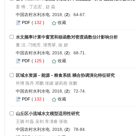
姜 锋 , 丁志宏 , 赵 焱
中国农村水利水电. 2018, (
2
): 64-67.
PDF
(
132
)
收藏
水文频率计算中窗宽和核函数对密度函数估计影响分析
董 洁, 刁艳芳, 谭秀翠, 徐 妍
中国农村水利水电. 2018, (
2
): 68-71.
PDF
(
125
)
收藏
区域水资源－能源－粮食系统 耦合协调演化特征研究
毕博 陈丹 邓鹏 张娣 诸莉燕 张鹏
中国农村水利水电. 2018, (
2
): 72-74.
PDF
(
132
)
收藏
山丘区小流域水文模型适用性研究
王璐 叶磊 吴剑 常凊睿 张弛
中国农村水利水电. 2018, (
2
): 78-84.