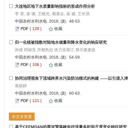
大连地区地下水质量影响指标的形成作用分析
李 霄, 柴 璐, 王晓光, 都基众, 崔 健, 王长琪
中国农村水利水电. 2018, (
2
): 48-53.
PDF
(
128
)
收藏
归一化植被指数对陆地水储量和降水变化的响应研究
孙倩 阿丽亚.拜都热拉 依力亚斯江.努尔麦麦提
中国农村水利水电. 2018, (
2
): 54-59.
PDF
(
106
)
收藏
协同治理视角下流域跨界水污染防治模式的构建 ——以引滦入
葛丽婷
中国农村水利水电. 2018, (
2
): 60-63.
PDF
(
121
)
收藏
水文水资源
基于CEEMDAN的黑河莺落峡年径流量多时间尺度变化特征研究