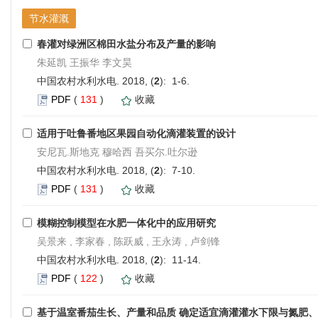
节水灌溉
春灌对绿洲区棉田水盐分布及产量的影响
朱延凯 王振华 李文昊
中国农村水利水电. 2018, (
2
): 1-6.
PDF
(
131
)
收藏
适用于吐鲁番地区果园自动化滴灌装置的设计
安尼瓦.斯地克 穆哈西 吾买尔.吐尔逊
中国农村水利水电. 2018, (
2
): 7-10.
PDF
(
131
)
收藏
模糊控制模型在水肥一体化中的应用研究
吴景来 , 李家春 , 陈跃威 , 王永涛 , 卢剑锋
中国农村水利水电. 2018, (
2
): 11-14.
PDF
(
122
)
收藏
基于温室番茄生长、产量和品质 确定适宜滴灌灌水下限与氮肥