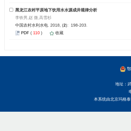
黑龙江农村平原地下饮用水水源成井规律分析
李铁男,赵 微,高雪杉
中国农村水利水电. 2018, (
2
): 198-203.
PDF
(
110
)
收藏
鄂
地址：武
本系统由
北京玛格泰