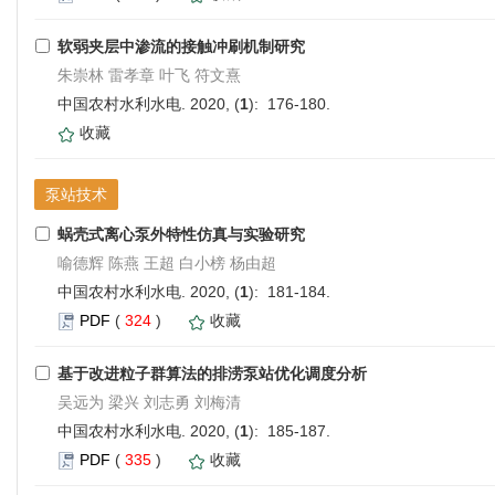
软弱夹层中渗流的接触冲刷机制研究
朱崇林 雷孝章 叶飞 符文熹
中国农村水利水电. 2020, (
1
): 176-180.
收藏
泵站技术
蜗壳式离心泵外特性仿真与实验研究
喻德辉 陈燕 王超 白小榜 杨由超
中国农村水利水电. 2020, (
1
): 181-184.
PDF
(
324
)
收藏
基于改进粒子群算法的排涝泵站优化调度分析
吴远为 梁兴 刘志勇 刘梅清
中国农村水利水电. 2020, (
1
): 185-187.
PDF
(
335
)
收藏