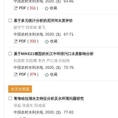
中国农村水利水电. 2020, (
1
): 63-66.
PDF
(
311
)
收藏
基于多元统计分析的尼洋河水质评价
郝守宁 田军林 董飞
中国农村水利水电. 2020, (
1
): 67-71.
PDF
(
332
)
收藏
基于MIKE21模型的长江中环排污口水质影响分析
刘晨辉 刘思飔 李丹 严江涌 吕灿翔
中国农村水利水电. 2020, (
1
): 72-76.
PDF
(
379
)
收藏
水文水资源
青海哈拉湖水文特征分析及水环境问题研究
张磊 张盛生 田成成
中国农村水利水电. 2020, (
1
): 77-82.