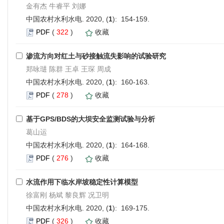
金有杰 牛睿平 刘娜
中国农村水利水电. 2020, (
1
): 154-159.
PDF
(
322
)
收藏
渗流方向对红土与砂接触流失影响的试验研究
郑咏琎 陈群 王卓 王琛 周成
中国农村水利水电. 2020, (
1
): 160-163.
PDF
(
278
)
收藏
基于GPS/BDS的大坝安全监测试验与分析
葛山运
中国农村水利水电. 2020, (
1
): 164-168.
PDF
(
276
)
收藏
水流作用下临水岸坡稳定性计算模型
徐富刚 杨斌 黎良辉 况卫明
中国农村水利水电. 2020, (
1
): 169-175.
PDF
(
326
)
收藏