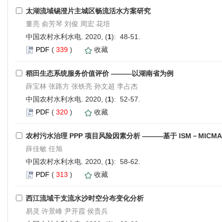
太湖流域锡澄片主城区畅流活水方案研究
董亮 俞芳琴 刘俊 周宏 花培
中国农村水利水电. 2020, (
1
): 48-51.
PDF
(
339
)
收藏
稻田生态系统服务价值评价 ———以湖南省为例
薛宝林 张路方 张铁亮 孙文超 李占杰
中国农村水利水电. 2020, (
1
): 52-57.
PDF
(
320
)
收藏
农村污水治理 PPP 项目风险因素分析 ———基于 ISM－MICMA
薛佳敏 任旭
中国农村水利水电. 2020, (
1
): 58-62.
PDF
(
313
)
收藏
西江流域干支流水沙时空分布变化分析
易灵 许景峰 尹开霞 侯贵兵