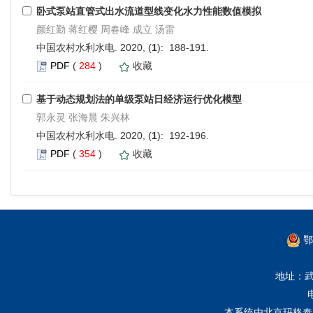
卧式泵站直管式出水流道型线变化水力性能数值模拟
颜红勤 蒋红樱 周春峰 成立 汤雷
中国农村水利水电. 2020, (
1
): 188-191.
PDF
(
284
)
收藏
基于动态规划法的单级泵站日经济运行优化模型
郭永灵 张海晨 朱兴林
中国农村水利水电. 2020, (
1
): 192-196.
PDF
(
354
)
收藏
鄂
地址：武
本系统由
北京玛格泰