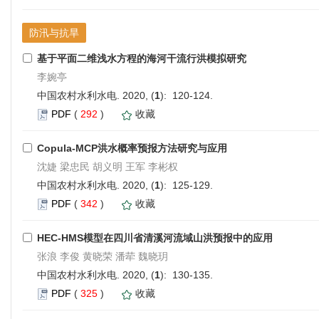
防汛与抗旱
基于平面二维浅水方程的海河干流行洪模拟研究
李婉亭
中国农村水利水电. 2020, (
1
): 120-124.
PDF
(
292
)
收藏
Copula-MCP洪水概率预报方法研究与应用
沈婕 梁忠民 胡义明 王军 李彬权
中国农村水利水电. 2020, (
1
): 125-129.
PDF
(
342
)
收藏
HEC-HMS模型在四川省清溪河流域山洪预报中的应用
张浪 李俊 黄晓荣 潘荦 魏晓玥
中国农村水利水电. 2020, (
1
): 130-135.
PDF
(
325
)
收藏