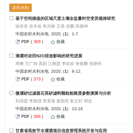
农田水利
基于空间插值的区域尺度土壤全盐量时空变异规律研究
徐存东 谷丰佑 朱兴林 王燕 张鹏 高德坤
中国农村水利水电. 2020, (
1
): 1-7.
PDF
(
369
)
收藏
滴灌对农田N2O排放影响的研究进展
周爽 王广帅 高阳 江晓慧 李欢欢 张俊鹏 张静祎
中国农村水利水电. 2020, (
1
): 8-12.
PDF
(
373
)
收藏
微灌砂过滤器石英砂滤料颗粒粗糙度参数测算与分析
刘清霞 李国强 李景海 翟国亮 靳正轩 邓忠
中国农村水利水电. 2020, (
1
): 13-16.
PDF
(
306
)
收藏
甘肃省高效节水灌溉项目信息管理系统开发与应用