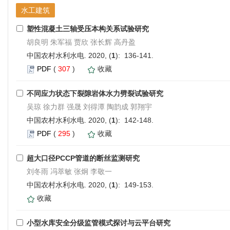
水工建筑
塑性混凝土三轴受压本构关系试验研究
胡良明 朱军福 贾欣 张长辉 高丹盈
中国农村水利水电. 2020, (
1
): 136-141.
PDF
(
307
)
收藏
不同应力状态下裂隙岩体水力劈裂试验研究
吴琼 徐力群 强晟 刘得潭 陶韵成 郭翔宇
中国农村水利水电. 2020, (
1
): 142-148.
PDF
(
295
)
收藏
超大口径PCCP管道的断丝监测研究
刘冬雨 冯萃敏 张炯 李敬一
中国农村水利水电. 2020, (
1
): 149-153.
收藏
小型水库安全分级监管模式探讨与云平台研究