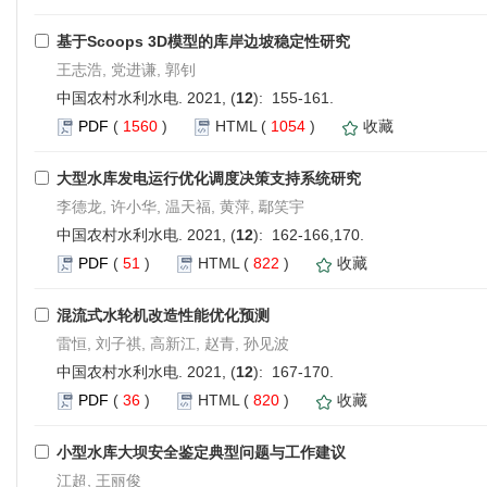
基于Scoops 3D模型的库岸边坡稳定性研究
王志浩, 党进谦, 郭钊
中国农村水利水电. 2021, (
12
): 155-161.
PDF
(
1560
)
HTML
(
1054
)
收藏
大型水库发电运行优化调度决策支持系统研究
李德龙, 许小华, 温天福, 黄萍, 鄢笑宇
中国农村水利水电. 2021, (
12
): 162-166,170.
PDF
(
51
)
HTML
(
822
)
收藏
混流式水轮机改造性能优化预测
雷恒, 刘子祺, 高新江, 赵青, 孙见波
中国农村水利水电. 2021, (
12
): 167-170.
PDF
(
36
)
HTML
(
820
)
收藏
小型水库大坝安全鉴定典型问题与工作建议
江超, 王丽俊