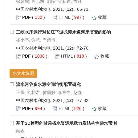
徐金鹏, 冉志海, 刘朦, 管新建, 孟钰
中国农村水利水电. 2021, (
12
): 66-71.
PDF
(
132
)
HTML
(
997
)
收藏
三峡水库运行对长江下游龙潭水道河床演变的影响
杨小亭, 许慧, 尚倩倩
中国农村水利水电. 2021, (
12
): 72-76.
PDF
(
1038
)
HTML
(
818
)
收藏
水文水资源
湟水河谷多水源空间均衡配置研究
王煜, 刘柏君, 贺丽媛, 李福生, 赵焱
中国农村水利水电. 2021, (
12
): 77-82.
PDF
(
994
)
HTML
(
826
)
收藏
基于SD模型的甘肃省水资源承载力及结构性需水预测
宗鑫