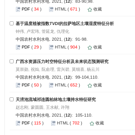
中国农村水利水电. 2021, (
12
): 83-90,98.
PDF
(
34
)
HTML
(
671
)
收藏
基于温度植被指数
TVDI
的拉萨地区土壤湿度特征分析
钟伟, 卢宏玮, 管延龙, 仇理化
中国农村水利水电. 2021, (
12
): 91-98.
PDF
(
29
)
HTML
(
904
)
收藏
广西水资源压力时空特征分析及未来状态预测研究
莫崇勋, 祝灿, 阮俞理, 雷兴碧, 莫细喜, 杨云川
中国农村水利水电. 2021, (
12
): 99-104,110.
PDF
(
50
)
HTML
(
652
)
收藏
天涝池流域祁连圆柏林地土壤持水特征研究
赵志刚, 蒙圆圆, 王水献, 许翔
中国农村水利水电. 2021, (
12
): 105-110.
PDF
(
115
)
HTML
(
702
)
收藏