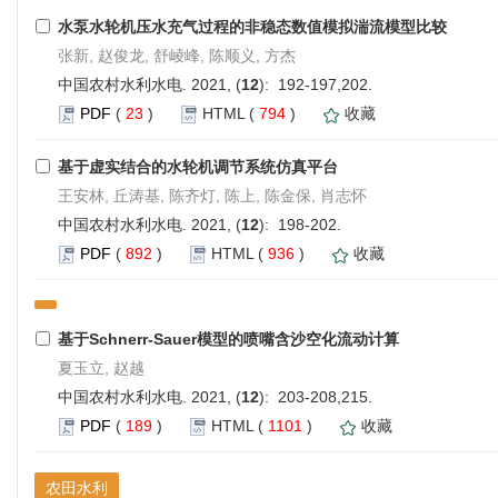
水泵水轮机压水充气过程的非稳态数值模拟湍流模型比较
张新, 赵俊龙, 舒崚峰, 陈顺义, 方杰
中国农村水利水电. 2021, (
12
): 192-197,202.
PDF
(
23
)
HTML
(
794
)
收藏
基于虚实结合的水轮机调节系统仿真平台
王安林, 丘涛基, 陈齐灯, 陈上, 陈金保, 肖志怀
中国农村水利水电. 2021, (
12
): 198-202.
PDF
(
892
)
HTML
(
936
)
收藏
基于Schnerr-Sauer模型的喷嘴含沙空化流动计算
夏玉立, 赵越
中国农村水利水电. 2021, (
12
): 203-208,215.
PDF
(
189
)
HTML
(
1101
)
收藏
农田水利