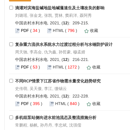
滴灌对滨海盐碱地盐地碱蓬速生及土壤改良的影响
刘璐瑶, 张金龙, 张凯, 贾林, 窦莉洋, 聂阿秀
中国农村水利水电. 2021, (
12
): 209-215.
PDF
(
34
)
HTML
(
796
)
收藏
复杂重力流供水系统水力过渡过程分析与水锤防护设计
周天驰, 李高会, 仇为鑫, 孙哲豪, 穆孟婧
中国农村水利水电. 2021, (
12
): 216-221.
PDF
(
53
)
HTML
(
1272
)
收藏
不同RCP情景下江苏省作物需水量变化趋势研究
史传萌, 吴天傲, 李江, 缴锡云
中国农村水利水电. 2021, (
12
): 222-228.
PDF
(
395
)
HTML
(
840
)
收藏
多机组泵站侧向进水前池流态及整流措施分析
常鹏程, 杨帆, 孙丹丹, 李忠斌, 沈强儒