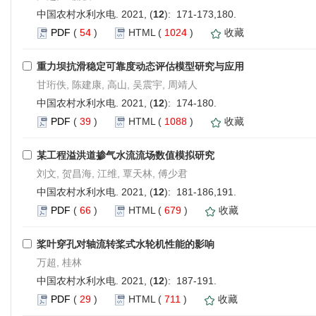
中国农村水利水电. 2021, (
12
): 171-173,180.
PDF
(
54
)
HTML
(
1024
)
收藏
重力坝抗滑稳定可靠度动态评估模型研究与应用
甘珩佚, 陈建康, 高山, 吴震宇, 周靖人
中国农村水利水电. 2021, (
12
): 174-180.
PDF
(
39
)
HTML
(
1088
)
收藏
某工程溢洪道掺气水流流场数值模拟研究
刘文, 贺昌海, 江维, 覃天林, 傅少君
中国农村水利水电. 2021, (
12
): 181-186,191.
PDF
(
66
)
HTML
(
679
)
收藏
桨叶穿孔对轴流转桨式水轮机性能的影响
万超, 桂林
中国农村水利水电. 2021, (
12
): 187-191.
PDF
(
29
)
HTML
(
711
)
收藏