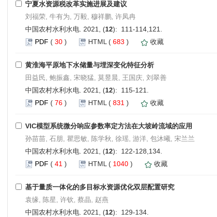
宁夏水资源税改革实施进展及建议
刘福荣, 牛有为, 万毅, 穆祥鹏, 许凤冉
中国农村水利水电. 2021, (
12
): 111-114,121.
PDF
(
30
)
HTML
(
683
)
收藏
黄淮海平原地下水储量与埋深变化特征分析
田益民, 鲍振鑫, 宋晓猛, 莫昱晨, 王国庆, 刘翠善
中国农村水利水电. 2021, (
12
): 115-121.
PDF
(
76
)
HTML
(
831
)
收藏
VIC模型系统微分响应参数率定方法在大坡岭流域的应用
孙苗苗, 石朋, 瞿思敏, 陈学秋, 徐瑶, 游洋, 包沐曦, 宋兰兰
中国农村水利水电. 2021, (
12
): 122-128,134.
PDF
(
41
)
HTML
(
1040
)
收藏
基于量质一体化的多目标水资源优化双层配置研究
袁缘, 陈星, 许钦, 蔡晶, 赵燕
中国农村水利水电. 2021, (
12
): 129-134.