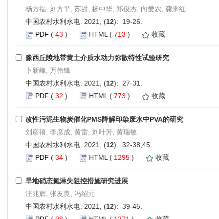
杨方福, 刘方平, 苏甜, 杨中华, 郑俊杰, 向爱农, 龚来红
中国农村水利水电. 2021, (
12
): 19-26.
PDF
(
43
)
HTML
(
713
)
收藏
豫西丘陵地带黄土介质水动力弥散特性试验研究
卜新峰, 万伟锋
中国农村水利水电. 2021, (
12
): 27-31.
PDF
(
32
)
HTML
(
773
)
收藏
改性污泥生物炭催化PMS降解印染废水中PVA的研究
刘彦禧, 李彦成, 黄雷, 刘叶芳, 黄瑞敏
中国农村水利水电. 2021, (
12
): 32-38,45.
PDF
(
34
)
HTML
(
1295
)
收藏
旱地硝态氮淋失阻控措施研究进展
汪兆辉, 张友良, 冯绍元
中国农村水利水电. 2021, (
12
): 39-45.
PDF
(
98
)
HTML
(
1271
)
收藏