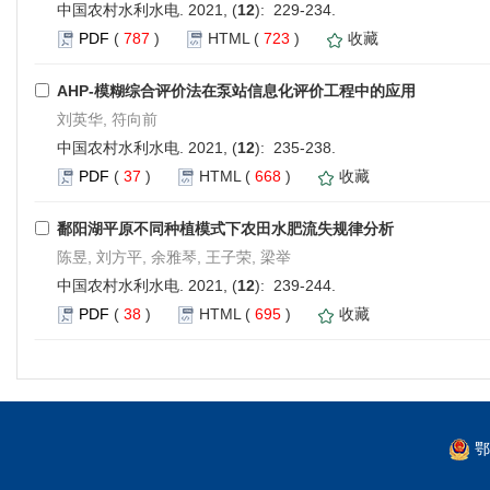
中国农村水利水电. 2021, (
12
): 229-234.
PDF
(
787
)
HTML
(
723
)
收藏
AHP-模糊综合评价法在泵站信息化评价工程中的应用
刘英华, 符向前
中国农村水利水电. 2021, (
12
): 235-238.
PDF
(
37
)
HTML
(
668
)
收藏
鄱阳湖平原不同种植模式下农田水肥流失规律分析
陈昱, 刘方平, 余雅琴, 王子荣, 梁举
中国农村水利水电. 2021, (
12
): 239-244.
PDF
(
38
)
HTML
(
695
)
收藏
鄂