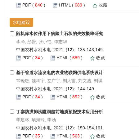
PDF
(
846
)
HTML
(
689
)
收藏
水电建设
随机库水位作用下病险土石坝的失效概率研究
李泽, 彭普, 张小艳, 谭志华
中国农村水利水电. 2021, (
12
): 135-143,149.
PDF
(
34
)
HTML
(
689
)
收藏
基于管道水流发电的农业物联网供电系统设计
常晓敏, 魏科宇, 左广宇, 刘大雷, 刘文浩, 刘琪
中国农村水利水电. 2021, (
12
): 144-149.
PDF
(
34
)
HTML
(
852
)
收藏
丁寨防洪排涝隧洞超前地质预报技术应用分析
李建林, 项海玲, 李劲
中国农村水利水电. 2021, (
12
): 150-154,161.
PDF
(
35
)
HTML
(
563
)
收藏