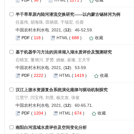
半干旱草原内陆河潜流交换研究——以内蒙古锡林河为例
任嘉伟, 胡海珠, 田炳燚, 于瑞宏, 任蓉
中国农村水利水电. 2021, (
12
): 46-52,59.
PDF
(
118
)
HTML
(
688
)
收藏
基于机器学习方法的洪泽湖入湖水质评价及预测研究
石晴宜, 董增川, 罗赟, 姚敏, 崔璨, 王天宇
中国农村水利水电. 2021, (
12
): 53-59.
PDF
(
2222
)
HTML
(
1419
)
收藏
汉江上游水资源复合系统演化规律与驱动机制探究
江慧宁, 闫宝伟, 刘昱, 杨文发, 张俊
中国农村水利水电. 2021, (
12
): 60-65,71.
PDF
(
1204
)
HTML
(
674
)
收藏
南阳白河流域水质评价及空间变化分析