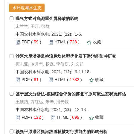
水环境与水生态
曝气方式对底泥重金属释放的影响
宋兰兰, 王汗, 徐群
中国农村水利水电. 2021, (
12
): 1-5.
PDF
(
59
)
HTML
(
728
)
收藏
沙河水库溢洪道挑流鼻坎体型优化及下游消能防冲研究
何志亚, 冷月华, 杨磊, 李修妍, 刘文超
中国农村水利水电. 2021, (
12
): 6-11,18.
PDF
(
61
)
HTML
(
1732
)
收藏
基于层次分析法-模糊综合评价的苏北平原河流生态状况评估
王铖洁, 方红远, 朱晔, 潘光毓
中国农村水利水电. 2021, (
12
): 12-18.
PDF
(
122
)
HTML
(
695
)
收藏
赣抚平原灌区抚河故道植被对行洪能力的影响分析