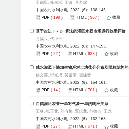
王德应, 杨永崇, 王涛, 李奇虎
中国农村水利水电. 2022, (
6
): 138-146.
PDF
(
199
)
HTML
(
967
)
收藏
基于改进TF-IDF算法的灌区水权市场运行效果评价
万福兵, 代小平
中国农村水利水电. 2022, (
6
): 147-153.
PDF
(
22
)
HTML
(
633
)
收藏
咸水灌溉下施加生物炭对土壤盐分分布及团粒结构的
侬文莲, 邵光成, 吴世清, 崔佳音
中国农村水利水电. 2022, (
6
): 154-161.
PDF
(
14
)
HTML
(
701
)
收藏
白鹤灌区农业干旱对气象干旱的响应关系
王葵, 张玉龙, 刘有梅, 覃信龙, 范德方, 王龙
中国农村水利水电. 2022, (
6
): 162-168.
PDF
(
27
)
HTML
(
571
)
收藏