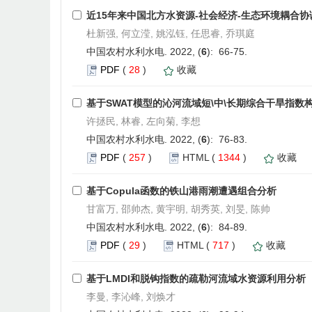
近15年来中国北方水资源-社会经济-生态环境耦合
杜新强, 何立滢, 姚泓钰, 任思睿, 乔琪庭
中国农村水利水电. 2022, (
6
): 66-75.
PDF
(
28
)
收藏
基于SWAT模型的沁河流域短\中\长期综合干旱指数
许拯民, 林睿, 左向菊, 李想
中国农村水利水电. 2022, (
6
): 76-83.
PDF
(
257
)
HTML
(
1344
)
收藏
基于Copula函数的铁山港雨潮遭遇组合分析
甘富万, 邵帅杰, 黄宇明, 胡秀英, 刘旻, 陈帅
中国农村水利水电. 2022, (
6
): 84-89.
PDF
(
29
)
HTML
(
717
)
收藏
基于LMDI和脱钩指数的疏勒河流域水资源利用分析
李曼, 李沁峰, 刘焕才