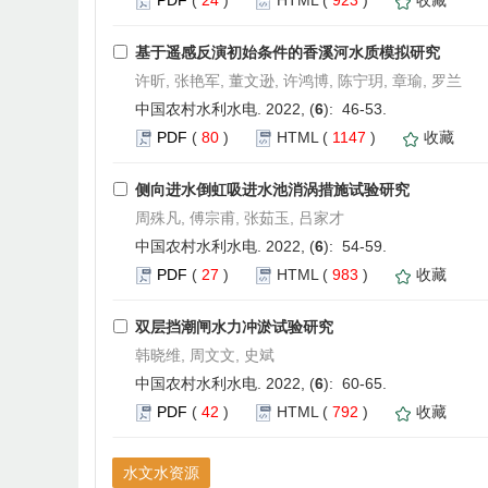
基于遥感反演初始条件的香溪河水质模拟研究
许昕, 张艳军, 董文逊, 许鸿博, 陈宁玥, 章瑜, 罗兰
中国农村水利水电. 2022, (
6
): 46-53.
PDF
(
80
)
HTML
(
1147
)
收藏
侧向进水倒虹吸进水池消涡措施试验研究
周殊凡, 傅宗甫, 张茹玉, 吕家才
中国农村水利水电. 2022, (
6
): 54-59.
PDF
(
27
)
HTML
(
983
)
收藏
双层挡潮闸水力冲淤试验研究
韩晓维, 周文文, 史斌
中国农村水利水电. 2022, (
6
): 60-65.
PDF
(
42
)
HTML
(
792
)
收藏
水文水资源