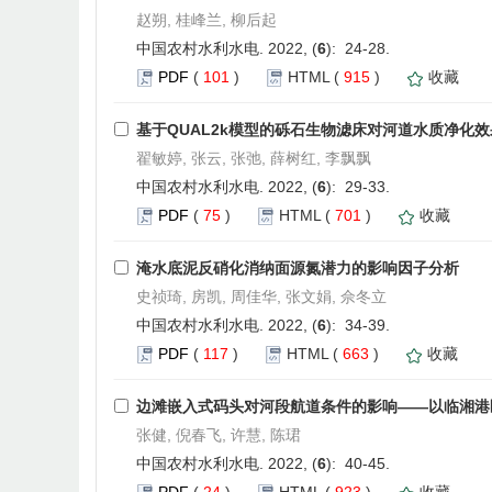
赵朔, 桂峰兰, 柳后起
中国农村水利水电. 2022, (
6
): 24-28.
PDF
(
101
)
HTML
(
915
)
收藏
基于QUAL2k模型的砾石生物滤床对河道水质净化
翟敏婷, 张云, 张弛, 薛树红, 李飘飘
中国农村水利水电. 2022, (
6
): 29-33.
PDF
(
75
)
HTML
(
701
)
收藏
淹水底泥反硝化消纳面源氮潜力的影响因子分析
史祯琦, 房凯, 周佳华, 张文娟, 佘冬立
中国农村水利水电. 2022, (
6
): 34-39.
PDF
(
117
)
HTML
(
663
)
收藏
边滩嵌入式码头对河段航道条件的影响——以临湘港
张健, 倪春飞, 许慧, 陈珺
中国农村水利水电. 2022, (
6
): 40-45.
PDF
(
24
)
HTML
(
923
)
收藏