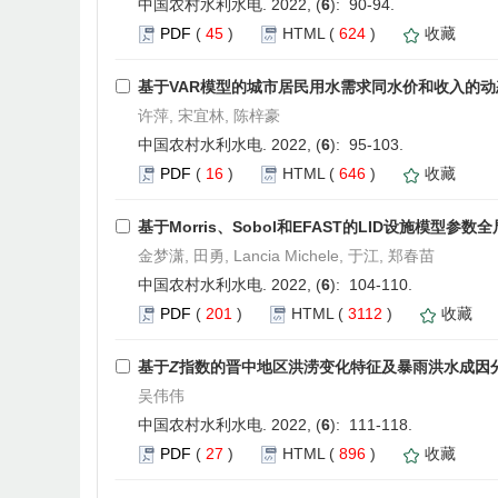
中国农村水利水电. 2022, (
6
): 90-94.
PDF
(
45
)
HTML
(
624
)
收藏
基于VAR模型的城市居民用水需求同水价和收入的
许萍, 宋宜林, 陈梓豪
中国农村水利水电. 2022, (
6
): 95-103.
PDF
(
16
)
HTML
(
646
)
收藏
基于Morris、Sobol和EFAST的LID设施模型参
金梦潇, 田勇, Lancia Michele, 于江, 郑春苗
中国农村水利水电. 2022, (
6
): 104-110.
PDF
(
201
)
HTML
(
3112
)
收藏
基于
Z
指数的晋中地区洪涝变化特征及暴雨洪水成因
吴伟伟
中国农村水利水电. 2022, (
6
): 111-118.
PDF
(
27
)
HTML
(
896
)
收藏