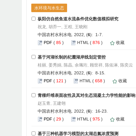
水环境与水生态
枞阳仿自然鱼道水流条件优化数值模拟研究
祝龙, 胡乔一, 王程, 王晓刚
中国农村水利水电. 2022, (
6
): 1-7.
PDF
(
85
)
HTML
(
876
)
收藏
基于河湖长制的杞麓湖岸线划定管控
桂丽, 姜秀娟, 陈晶, 余珮珩, 顾世祥, 陈佑淋, 陈奕云
中国农村水利水电. 2022, (
6
): 8-15.
PDF
(
121
)
HTML
(
658
)
收藏
青稞纤维表面改性及其对生态混凝土力学性能的影响
赵玉青, 王建翎
中国农村水利水电. 2022, (
6
): 16-23.
PDF
(
29
)
HTML
(
975
)
收藏
基于三种机器学习模型的太湖总氮浓度预测