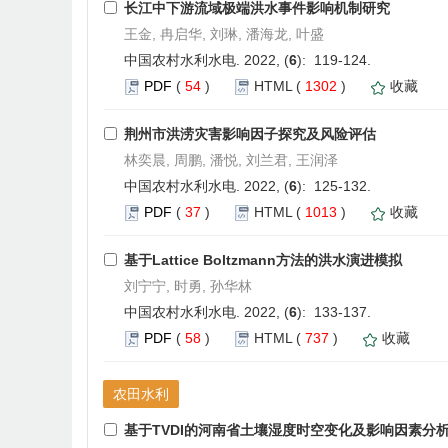
长江中下游流域极端洪水事件影响机制研究
王金, 冉启华, 刘琳, 潘海龙, 叶盛
中国农村水利水电. 2022, (
6
): 119-124.
PDF
(
54
)
HTML
(
1302
)
收藏
荆州市洪涝灾害影响因子探究及风险评估
林奕晨, 周鹏, 潘悦, 刘兰君, 王润泽
中国农村水利水电. 2022, (
6
): 125-132.
PDF
(
37
)
HTML
(
1013
)
收藏
基于Lattice Boltzmann方法的洪水演进模拟
刘宁宁, 时勇, 孙华林
中国农村水利水电. 2022, (
6
): 133-137.
PDF
(
58
)
HTML
(
737
)
收藏
农田水利
基于TVDI的河南省土壤湿度时空变化及影响因素分