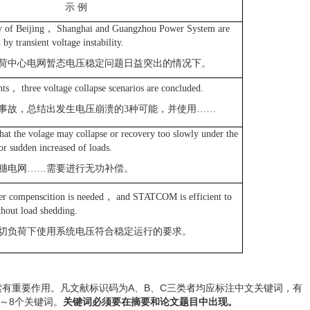
示
例
y of Beijing
，
Shanghai and Guangzhou Power System are
 by transient voltage instability.
荷中心电网暂态电压稳定问题日益突出的情况下。
nts
，
three voltage collapse scenarios are concluded.
事故，总结出发生电压崩溃的
3
种可能，并使用
……
that the volage may collapse or recovery too slowly under the
 or sudden increased of loads.
穗电网
……
需要进行无功补偿。
r compenscition is needed
，
and STATCOM is efficient to
thout load shedding.
切负荷下使用系统电压符合稳定运行的要求。
有重要作用。凡文献标识码为A、B、C三类者均应标注中文关键词，有
～8个关键词。
关键词必须要在摘要和论文题目中出现。