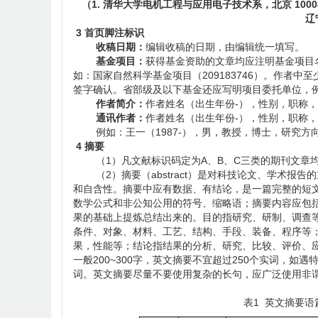
（1. 清华大学电机工程与应用电子技术系，北京 10008
辽
3 首页脚注标识
收稿日期：
编辑收稿的日期，由编辑统一填写。
基金项目：
获得基金资助的文章均应注明基金项目
如：国家自然科学基金项目（209183746）。作者
签字确认。省部级及以下基金还应写明项目委托单位，例如
作者简介：
作者姓名（出生年份-），性别，职称，学
通讯作者：
作者姓名（出生年份-），性别，职称，学
例如：王一（1987-），男，教授，博士，研究方向为水利电
4 摘要
（1）凡文献标识码定为A、B、C三类的期刊文章均
（2）摘要（abstract）是对科技论文、学术报
和自含性。摘要中应有数据、有结论，是一篇完整的短
数学公式和非公知公用的符号、缩略语；摘要内容应包
果的基础上提炼总结出来的。目的指研究、研制、调查
条件、对象、材料、工艺、结构、手段、装备、程序等
果，性能等；结论指结果的分析、研究、比较、评价、
一般200~300字，英文摘要不宜超过250个实词，如遇
词。英文摘要尽量不要使用复杂的长句，应广泛使用非
表1 英文摘要语