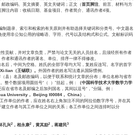
、邮政编码、英文摘要、英文关键词；正文（
首页脚注
、前言、材料与方
页脚注内容：收稿日期、基金项目、作者简介、通讯作者4项。
制题录、索引和检索的有关原则并有助选择关键词和分类号。中文题名
免使用非公知公用的缩略语、字符、代号以及结构式和公式。文献标识码
性贡献，并对文章负责，严禁与论文无关的人员挂名，且须经所有作者
，作者和通讯作者的署名、单位、排序一律不得修改。
名后，中间为空格。姓氏的全部字母均大写，复姓应连写。名字的首字
Xi-lian（王锡联）
。
外国作者的姓名写法遵从国际惯例。
（县）名及邮政编码，以便于联系和统计文章的分布；单位名称与省市
。整个数据项用圆括号“（ ）”括起，例：
（中国科学技术大学数学力学
应在省市名及邮编之后加列国名，其间以逗号“，”分隔。例：
hua University， Beijing l00084， China）
。
工作单位的作者，应在姓名右上角加注不同的阿拉伯数字序号，并在其
于建立作者与其工作单位之间的关系；各工作单位之间连排时以分
2
2
2
3
林孔兴
，相永康
，黄其励
，蒋建民