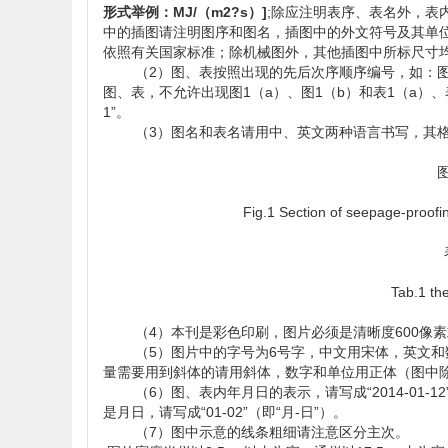
形式举例：MJ/（m2?s）]
;除应注明表序、表名外，表
中的插图请注明图序和图名，插图中的外文符号及其单
依照有关国家标准；除机械图外，其他插图中所标尺寸
（2）图、表按照出现的先后次序顺序编号，如：图1
图、表，不允许出现图1（a）、图1（b）和表1（a）、
1”。
（3）图名和表名请用中、英文两种语言书写，其格
图1 复合
Fig.1 Section of seepage-proof
Tab.1 th
（4）本刊是彩色印刷，图片必须是清晰度600像素
（5）图片中的字号为6号字，中文用宋体，英文和数字均
量需要用到斜体的请用斜体，数字和单位用正体（图中
（6）图、表内年月日的表示，请写成“2014-01-12”（
是月日，请写成“01-02”（即“月-日”）。
（7）图中示意的线条粗细请注意区分主次。