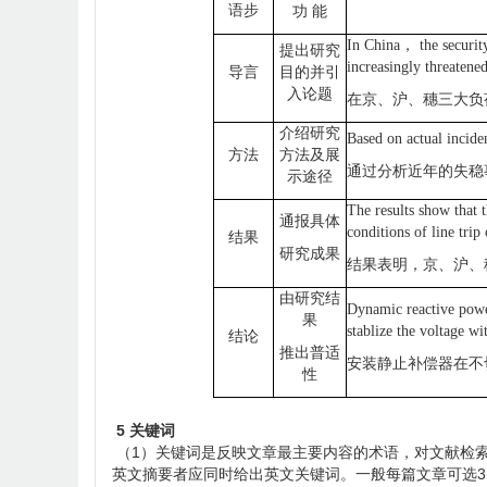
语步
功
能
In China
，
the securit
提出研究
increasingly threatened
导言
目的并引
入论题
在京、沪、穗三大负
介绍研究
Based on actual incide
方法
方法及展
通过分析近年的失稳
示途径
The results show that 
通报具体
conditions of line trip
结果
研究成果
结果表明，京、沪、
由研究结
Dynamic reactive powe
果
stablize the voltage wi
结论
推出普适
安装静止补偿器在不
性
5 关键词
（1）关键词是反映文章最主要内容的术语，对文献检索
英文摘要者应同时给出英文关键词。一般每篇文章可选3