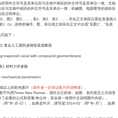
内所用外文符号及其单位应与文稿中相应的外文符号及其单位一致。文稿
位应与文稿中相应的外文符号及其单位一致；机械图、电路图等的描绘应
均应注明单位。
、图2、图3……，表1、表2、表3……，并在正文相应位置处直接插入
表1（b）这样的编号。图、表出现之前应在正文中出现“见图1”、“见表
式如下：
土工膜防渗梯形渠道断面
ing trapezoid canal with compound geomembrane
表1 材料力学参数
e mechanical parameters
或以上的彩色图片（
请作者一定保证图片的清晰度
）。
用Times New Roman，请区分正斜体。如图、表内英文公式或变
除了必要的公式和变量/单位外，其余请一律用中文说明图中内容）。
即“年-月-日”），如果是年月，请写成“2014-01”（即“年-月”），如果