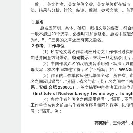
一致）、英文作者、英文单位全称、英文单位所在城市
法、结果与分析、讨论、结论、致谢、参考文献）。首
1 题名
题名应简明、具体、确切，概括文章的要旨，符合编
一般不超过20个汉字，必要时可加副题名。题名中应避
为A、B、C三类的文章还应有英文题名。
2 作者、工作单位
（1）所有论文署名作者均应对论文工作作出过实质
知悉并同意方能署名。
特别提示：
来稿一旦定稿录用后
（2）中国作者姓名的汉语拼音采用如下写法：姓前
母大写，双名中间加连字符；名字不缩写。如：
WANG 
（3）作者的工作单位应包括单位全称，所在省、市
名之间应以逗号“，”分隔，省名与市（县）名之间空半格
系，安徽 合肥 230001）
。英文摘要中的作者工作单位还
（Institute of Nuclear Energy Technology， Tsing
（4）多位作者的署名之间应用逗号“，”隔开，不同
工作单位名称之前加与作者姓名序号相同的数字，以便
号“；”隔开。例：
1
2
韩英锋
，王仲鸿
，