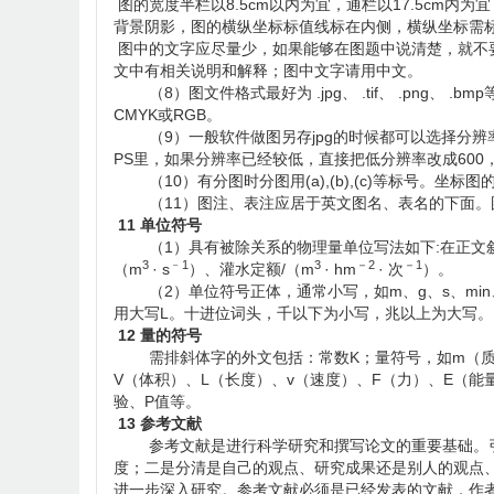
图的宽度半栏以8.5cm以内为宜，通栏以17.5cm
背景阴影，图的横纵坐标标值线标在内侧，横纵坐标需标
图中的文字应尽量少，如果能够在图题中说清楚，就不
文中有相关说明和解释；图中文字请用中文。
（8）图文件格式最好为 .jpg、 .tif、 .png、 .
CMYK或RGB。
（9）一般软件做图另存jpg的时候都可以选择分辨率
PS里，如果分辨率已经较低，直接把低分辨率改成600
（10）有分图时分图用(a),(b),(c)等标号。坐标
（11）图注、表注应居于英文图名、表名的下面。
11 单位符号
（1）具有被除关系的物理量单位写法如下:在正文
3
﹣1
3
－2
－1
（m
· s
）、灌水定额/（m
· hm
· 次
）。
（2）单位符号正体，通常小写，如m、g、s、min、
用大写L。十进位词头，千以下为小写，兆以上为大写。
12 量的符号
需排斜体字的外文包括：常数K；量符号，如m（质量
V（体积）、L（长度）、v（速度）、F（力）、E（能量
验、P值等。
13 参考文献
参考文献是进行科学研究和撰写论文的重要基础。引
度；二是分清是自己的观点、研究成果还是别人的观点
进一步深入研究。参考文献必须是已经发表的文献，作者