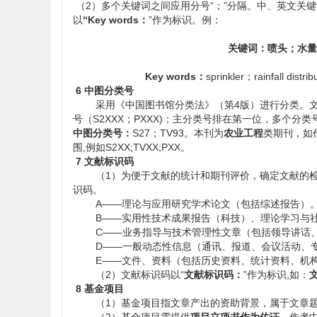
（2）多个关键词之间应用分号“；”分隔。中、英文关
以
“Key words：
”作为标识。例：
关键词：喷头；水量
Key words：
sprinkler；rainfall dis
6 中图分类号
采用《中国图书馆分类法》（第4版）进行分类。文章一
号（S2XXX；PXXX)；主分类号排在第一位，多个分类
中图分类号：
S27；TV93。本刊为
农业工程
类期刊，如
围,例如S2XX;TVXX;PXX。
7 文献标识码
（1）为便于文献的统计和期刊评价，确定文献的检
识码。
A——理论与应用研究学术论文（包括综述报告）
B——实用性技术成果报告（科技）、理论学习与社
C——业务指导与技术管理性文章（包括领导讲话、
D——一般动态性信息（通讯、报道、会议活动、
E——文件、资料（包括历史资料、统计资料、机构
（2）文献标识码以“
文献标识码：
”作为标识,如：
8 基金项目
（1）基金项目指文章产出的资助背景，属于文章题