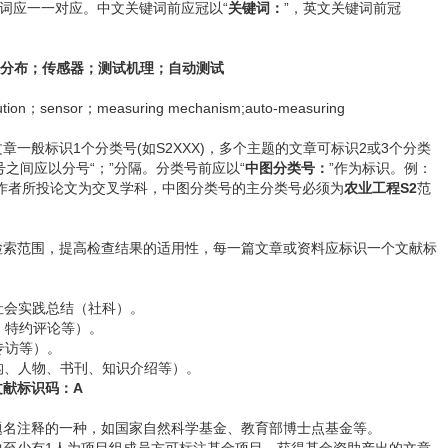
键词应一一对应。中文关键词前应冠以“
关键词：
”，英文关键词前冠
分布；传感器；测试机理；自动测试
tribution；sensor；measuring mechanism;auto-measuring
般标识1个分类号(如S2XXX)，多个主题的文章可标识2或3个分类
号之间应以分号“；”分隔。分类号前应以“
中图分类号：
”作为标识。例：
作者所投论文为交叉学科，中图分类号的主分类号必须为
农业工程S2
范
索范围，提高检查结果的适用性，每一篇文章或资料应标识一个文献标
。
会实践总结（社科）。
特约评论等）。
专访等）。
、人物、书刊、知识介绍等）。
文献标识码：A
名注释的一种，如国家自然科学基金、教育部博士点基金等。