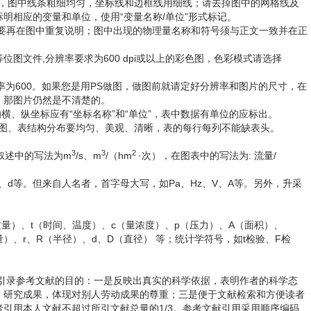
内为宜，图中线条粗细均匀，坐标线和边框线用细线；请去掉图中的网格线及
明相应的变量和单位，使用“变量名称/单位”形式标记。
要再在图中重复说明；图中出现的物理量名称和符号须与正文一致并在正
bmp等位图文件,分辨率要求为600 dpi或以上的彩色图，色彩模式请选择
为600。如果您是用PS做图，做图前就请定好分辨率和图片的尺寸，在
，那图片仍然是不清楚的。
图的横、纵坐标应有“坐标名称”和“单位”，表中数据有单位的应标出。
图、表结构分布要均匀、美观、清晰，表的每行每列不能缺表头。
3
3
2
叙述中的写法为m
/s、m
/（hm
·次），在图表中的写法为: 流量/
d等。但来自人名者，首字母大写，如Pa、Hz、V、A等。另外，升采
）、t（时间、温度）、c（量浓度）、p（压力）、A（面积）、
）、r、R（半径）、d、D（直径） 等；统计学符号，如t检验、F检
录参考文献的目的：一是反映出真实的科学依据，表明作者的科学态
、研究成果，体现对别人劳动成果的尊重；三是便于文献检索和方便读者
引用本人文献不超过所引文献总量的1/3。参考文献引用采用顺序编码