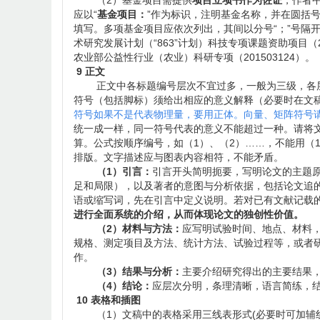
（2）基金项目需提供
项目立项书作为佐证
，作者
应以“
基金项目：
”作为标识，注明基金名称，并在圆括
填写。多项基金项目应依次列出，其间以分号“；”号隔
术研究发展计划（“863”计划）科技专项课题资助项目（
农业部公益性行业（农业）科研专项（201503124）。
9 正文
正文中各标题编号层次不宜过多，一般为三级，各层次一
符号（包括脚标）须给出相应的意义解释（必要时在文
符号如果不是代表物理量，要用正体。向量、矩阵符号
统一成一样，同一符号代表的意义不能超过一种。请将文中
算。公式按顺序编号，如（1）、（2）……，不能用（1-
排版。文字描述应与图表内容相符，不能矛盾。
（1）引言：
引言开头简明扼要，写明论文的主题
足和局限），以及著者的意图与分析依据，包括论文追
语或缩写词，先在引言中定义说明。若对已有文献记载
进行全面系统的介绍，从而体现论文的独创性价值。
（2）材料与方法：
应写明试验时间、地点、材料
规格、测定项目及方法、统计方法、试验过程等，或者
作。
（3）结果与分析：
主要介绍研究得出的主要结果
（4）结论：
应层次分明，条理清晰，语言简练，
10 表格和插图
（1）文稿中的表格采用三线表形式(必要时可加辅线