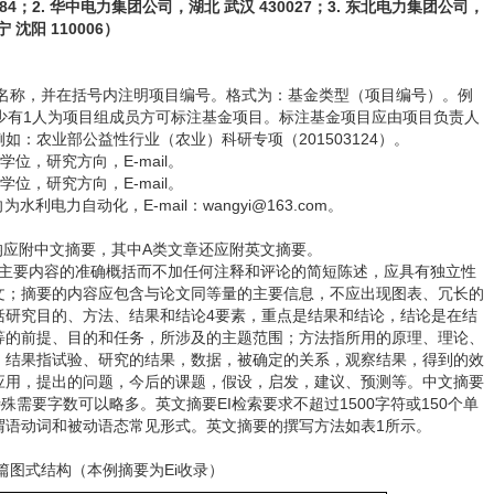
4；2. 华中电力集团公司，湖北 武汉 430027；3. 东北电力集团公司，
宁 沈阳 110006）
名称，并在括号内注明项目编号。格式为：基金类型（项目编号）。例
中至少有1人为项目组成员方可标注基金项目。标注基金项目应由项目负责人
：农业部公益性行业（农业）科研专项（201503124）。
位，研究方向，E-mail。
位，研究方向，E-mail。
力自动化，E-mail：wangyi@163.com。
应附中文摘要，其中A类文章还应附英文摘要。
告的主要内容的准确概括而不加任何注释和评论的简短陈述，应具有独立性
文；摘要的内容应包含与论文同等量的主要信息，不应出现图表、冗长的
括研究目的、方法、结果和结论4要素，重点是结果和结论，结论是在结
等的前提、目的和任务，所涉及的主题范围；方法指所用的原理、理论、
；结果指试验、研究的结果，数据，被确定的关系，观察结果，得到的效
应用，提出的问题，今后的课题，假设，启发，建议、预测等。中文摘要
特殊需要字数可以略多。英文摘要EI检索要求不超过1500字符或150个单
谓语动词和被动语态常见形式。英文摘要的撰写方法如表1所示。
篇图式结构（本例摘要为Ei收录）