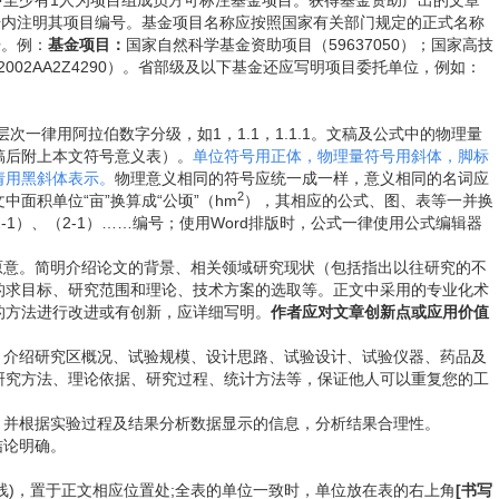
中至少有1人为项目组成员方可标注基金项目。获得基金资助产出的文章
号内注明其项目编号。基金项目名称应按照国家有关部门规定的正式名称
开。例：
基金项目：
国家自然科学基金资助项目（59637050）；国家高技
2002AA2Z4290）。省部级及以下基金还应写明项目委托单位，例如：
律用阿拉伯数字分级，如1，1.1，1.1.1。文稿及公式中的物理量
稿后附上本文符号意义表）。
单位符号用正体，物理量符号用斜体，脚标
请用黑斜体表示。
物理意义相同的符号应统一成一样，意义相同的名词应
2
面积单位“亩”换算成“公顷”（hm
），其相应的公式、图、表等一并换
1）、（2-1）……编号；使用Word排版时，公式一律使用公式编辑器
原意。简明介绍论文的背景、相关领域研究现状（包括指出以往研究的不
的求目标、研究范围和理论、技术方案的选取等。正文中采用的专业化术
的方法进行改进或有创新，应详细写明。
作者应对文章创新点或应用价值
，介绍研究区概况、试验规模、设计思路、试验设计、试验仪器、药品及
研究方法、理论依据、研究过程、统计方法等，保证他人可以重复您的工
，并根据实验过程及结果分析数据显示的信息，分析结果合理性。
结论明确。
)，置于正文相应位置处;全表的单位一致时，单位放在表的右上角
[书写