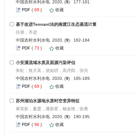
中国农村水利水电. 2020, (
9
): 177-181.
PDF
(
69
)
收藏
基于改进Tennant法的南渡江生态基流计算
任朋，齐进
中国农村水利水电. 2020, (
9
): 182-184.
PDF
(
73
)
收藏
小安溪流域水质及面源污染评估
朱虹，敖天其，游如玥，高丹阳，张兴
中国农村水利水电. 2020, (
9
): 185-189.
PDF
(
69
)
收藏
苏州湖泊水源地水质时空变异特征
蒋笑影，夏霆，潘新星，杨金艳，徐勇
中国农村水利水电. 2020, (
9
): 190-195.
PDF
(
96
)
收藏