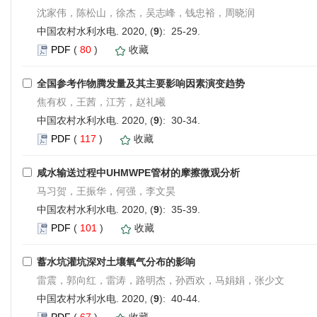
沈家伟，陈松山，徐杰，吴志峰，钱忠裕，周晓润
中国农村水利水电. 2020, (
9
): 25-29.
PDF
(
80
)
收藏
全国参考作物腾发量及其主要影响因素演变趋势
焦有权，王茜，江芳，赵礼曦
中国农村水利水电. 2020, (
9
): 30-34.
PDF
(
117
)
收藏
咸水输送过程中UHMWPE管材的摩擦微观分析
马习贺，王振华，何强，李文昊
中国农村水利水电. 2020, (
9
): 35-39.
PDF
(
101
)
收藏
蓄水坑灌坑深对土壤氧气分布的影响
雷震，郭向红，雷涛，路明杰，孙西欢，马娟娟，张少文
中国农村水利水电. 2020, (
9
): 40-44.
PDF
(
67
)
收藏