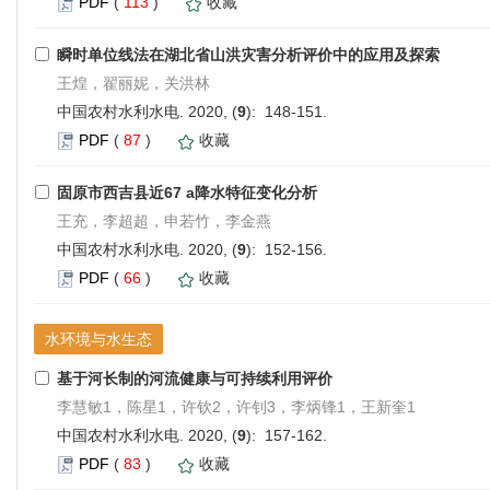
PDF
(
113
)
收藏
瞬时单位线法在湖北省山洪灾害分析评价中的应用及探索
王煌，翟丽妮，关洪林
中国农村水利水电. 2020, (
9
): 148-151.
PDF
(
87
)
收藏
固原市西吉县近67 a降水特征变化分析
王充，李超超，申若竹，李金燕
中国农村水利水电. 2020, (
9
): 152-156.
PDF
(
66
)
收藏
水环境与水生态
基于河长制的河流健康与可持续利用评价
李慧敏1，陈星1，许钦2，许钊3，李炳锋1，王新奎1
中国农村水利水电. 2020, (
9
): 157-162.
PDF
(
83
)
收藏