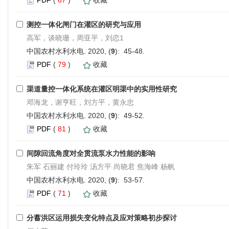
测控一体化闸门在灌区的研究与应用
高军，谈晓珊，周亚平，刘恋1
中国农村水利水电. 2020, (
9
): 45-48.
PDF
(
79
)
收藏
渠道量控一体化系统在灌区明渠中的实用性研究
邓海龙，谢亨旺，刘方平，黄永忠
中国农村水利水电. 2020, (
9
): 49-52.
PDF
(
81
)
收藏
间隙回流角度对全贯流泵水力性能的影响
朱军 石丽建 付玲玲 汤方平 尚晓君 焦海峰 杨帆
中国农村水利水电. 2020, (
9
): 53-57.
PDF
(
71
)
收藏
分蓄洪区运用损失变化特点及应对策略初步探讨