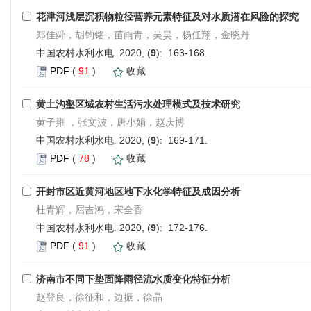
花津河浅层沉积物粒径营养元素特征及对水质潜在风险的探究
郑佳舜，胡钧铭，苗雨青，吴昊，杨任翔，金晓丹
中国农村水利水电. 2020, (
9
): 163-168.
PDF
(
91
)
收藏
黄土沟壑区域农村生活污水处理模式及技术研究
黄子雍 ，张文波，唐小娟，赵庆博
中国农村水利水电. 2020, (
9
): 169-171.
PDF
(
78
)
收藏
开封市区近黄河地区地下水化学特征及成因分析
杜青辉，屈吉鸿，宋全香
中国农村水利水电. 2020, (
9
): 172-176.
PDF
(
91
)
收藏
济南市不同下垫面降雨径流水质变化特征分析
赵登良，徐征和，边振，徐晶