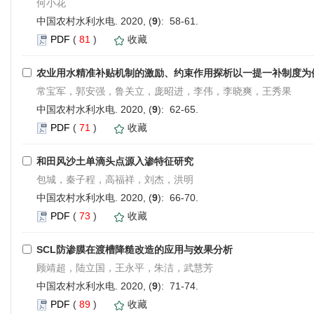
何小花
中国农村水利水电. 2020, (
9
): 58-61.
PDF
(
81
)
收藏
农业用水精准补贴机制的激励、约束作用探析以一提一补制度为
常宝军，郭安强，鲁关立，庞昭进，李伟，李晓爽，王秀果
中国农村水利水电. 2020, (
9
): 62-65.
PDF
(
71
)
收藏
和田风沙土单滴头点源入渗特征研究
包城，秦子程，高福祥，刘杰，洪明
中国农村水利水电. 2020, (
9
): 66-70.
PDF
(
73
)
收藏
SCL防渗膜在渡槽降糙改造的应用与效果分析
顾靖超，陆立国，王永平，朱洁，武慧芳
中国农村水利水电. 2020, (
9
): 71-74.
PDF
(
89
)
收藏