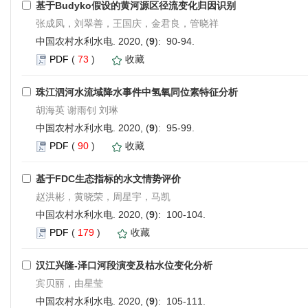
基于Budyko假设的黄河源区径流变化归因识别
张成凤，刘翠善，王国庆，金君良，管晓祥
中国农村水利水电. 2020, (
9
): 90-94.
PDF
(
73
)
收藏
珠江泗河水流域降水事件中氢氧同位素特征分析
胡海英 谢雨钊 刘琳
中国农村水利水电. 2020, (
9
): 95-99.
PDF
(
90
)
收藏
基于FDC生态指标的水文情势评价
赵洪彬，黄晓荣，周星宇，马凯
中国农村水利水电. 2020, (
9
): 100-104.
PDF
(
179
)
收藏
汉江兴隆-泽口河段演变及枯水位变化分析
宾贝丽，由星莹
中国农村水利水电. 2020, (
9
): 105-111.