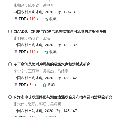
张朝逢，陈皓锐，岳中奇
中国农村水利水电. 2020, (
9
): 127-131.
PDF
(
110
)
收藏
CMADS、CFSR与实测气象数据在浑河流域的适用性评价
张利敏，杨明祥，王浩
中国农村水利水电. 2020, (
9
): 132-137.
PDF
(
114
)
收藏
基于空间风险对冲思想的梯级水库蓄洪模式研究
李宁宁，王丽萍，吴嘉杰，马皓宇
中国农村水利水电. 2020, (
9
): 138-142.
PDF
(
64
)
收藏
珠海市中珠联围降雨与潮位遭遇联合分布概率及内涝风险研究
张大伟，张鹏，郭珊，吴辉明
中国农村水利水电. 2020, (
9
): 143-147.