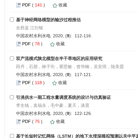
PDF
(
141
)
收藏
基于神经网络模型的输沙过程推估
全胜蓝 江衍铭
中国农村水利水电. 2020, (
9
): 112-116.
PDF
(
78
)
收藏
双产流模式陕北模型在半干旱地区的应用研究
田丹，石朋，林子珩，瞿思敏，曾华楠，吴安琪，陆美霞
中国农村水利水电. 2020, (
9
): 117-121.
PDF
(
118
)
收藏
引洮供水一期工程水量调度系统的设计与仿真验证
李生钱，袁福永，毛中豪，夏天，谈震
中国农村水利水电. 2020, (
9
): 122-126.
PDF
(
75
)
收藏
基于长短时记忆网络（LSTM）的地下水埋深模拟预测以关中平