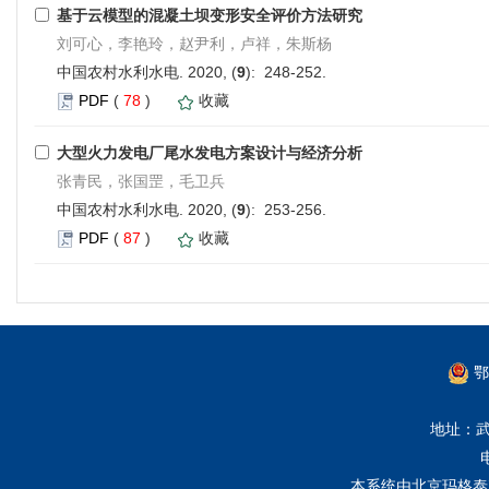
基于云模型的混凝土坝变形安全评价方法研究
刘可心，李艳玲，赵尹利，卢祥，朱斯杨
中国农村水利水电. 2020, (
9
): 248-252.
PDF
(
78
)
收藏
大型火力发电厂尾水发电方案设计与经济分析
张青民，张国罡，毛卫兵
中国农村水利水电. 2020, (
9
): 253-256.
PDF
(
87
)
收藏
鄂
地址：武
本系统由
北京玛格泰