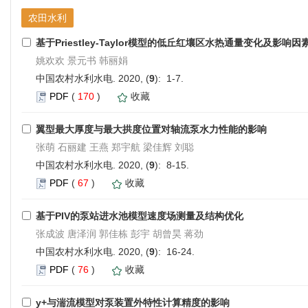
农田水利
基于Priestley-Taylor模型的低丘红壤区水热通量变化及影响因
姚欢欢 景元书 韩丽娟
中国农村水利水电. 2020, (
9
): 1-7.
PDF
(
170
)
收藏
翼型最大厚度与最大拱度位置对轴流泵水力性能的影响
张萌 石丽建 王燕 郑宇航 梁佳辉 刘聪
中国农村水利水电. 2020, (
9
): 8-15.
PDF
(
67
)
收藏
基于PIV的泵站进水池模型速度场测量及结构优化
张成波 唐泽润 郭佳栋 彭宇 胡曾昊 蒋劲
中国农村水利水电. 2020, (
9
): 16-24.
PDF
(
76
)
收藏
y+与湍流模型对泵装置外特性计算精度的影响