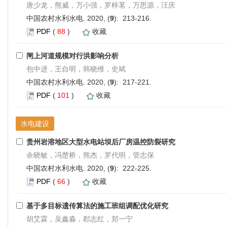
唐少龙，熊威，万小强，罗梓茗，万思源，汪庆
中国农村水利水电. 2020, (
9
): 213-216.
PDF
(
88
)
收藏
闸上河道规模对行洪影响分析
包中进，王自明，韩晓维，史斌
中国农村水利水电. 2020, (
9
): 217-221.
PDF
(
101
)
收藏
水电建设
贵州岩溶地区大型水电站坝后厂房温控防裂研究
余晓敏，冯楚桥，熊杰，罗代明，管志保
中国农村水利水电. 2020, (
9
): 222-225.
PDF
(
66
)
收藏
基于多目标遗传算法的施工班组调配优化研究
胡艾霖，吴鑫淼，郄志红，郑一宁