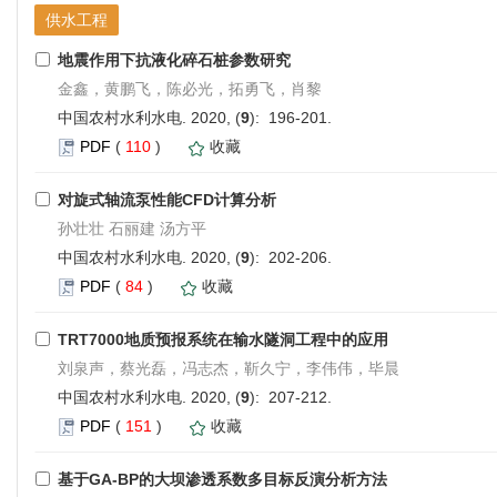
供水工程
地震作用下抗液化碎石桩参数研究
金鑫，黄鹏飞，陈必光，拓勇飞，肖黎
中国农村水利水电. 2020, (
9
): 196-201.
PDF
(
110
)
收藏
对旋式轴流泵性能CFD计算分析
孙壮壮 石丽建 汤方平
中国农村水利水电. 2020, (
9
): 202-206.
PDF
(
84
)
收藏
TRT7000地质预报系统在输水隧洞工程中的应用
刘泉声，蔡光磊，冯志杰，靳久宁，李伟伟，毕晨
中国农村水利水电. 2020, (
9
): 207-212.
PDF
(
151
)
收藏
基于GA-BP的大坝渗透系数多目标反演分析方法