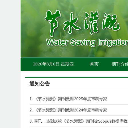
2026年8月6日 星期四
首页
期刊介
通知公告
1.
《节水灌溉》期刊致谢2025年度审稿专家
2.
《节水灌溉》期刊致谢2024年度审稿专家
3.
喜讯！热烈庆祝《节水灌溉》期刊被Scopus数据库收