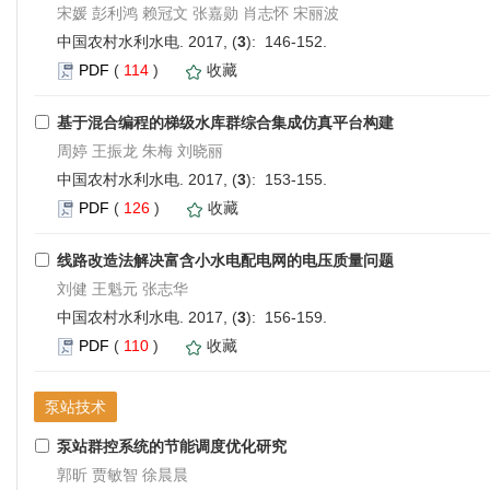
宋媛 彭利鸿 赖冠文 张嘉勋 肖志怀 宋丽波
中国农村水利水电. 2017, (
3
): 146-152.
PDF
(
114
)
收藏
基于混合编程的梯级水库群综合集成仿真平台构建
周婷 王振龙 朱梅 刘晓丽
中国农村水利水电. 2017, (
3
): 153-155.
PDF
(
126
)
收藏
线路改造法解决富含小水电配电网的电压质量问题
刘健 王魁元 张志华
中国农村水利水电. 2017, (
3
): 156-159.
PDF
(
110
)
收藏
泵站技术
泵站群控系统的节能调度优化研究
郭昕 贾敏智 徐晨晨