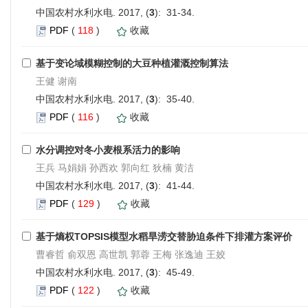
中国农村水利水电. 2017, (
3
): 31-34.
PDF
(
118
)
收藏
基于变论域模糊控制的大豆种植灌溉控制算法
王健 谢南
中国农村水利水电. 2017, (
3
): 35-40.
PDF
(
116
)
收藏
水分调控对冬小麦根系活力的影响
王兵 马娟娟 孙西欢 郭向红 狄楠 黄洁
中国农村水利水电. 2017, (
3
): 41-44.
PDF
(
129
)
收藏
基于熵权TOPSIS模型水稻旱涝交替胁迫条件下排灌方案评价
曹睿哲 俞双恩 高世凯 郭蓉 王梅 张逸迪 王姣
中国农村水利水电. 2017, (
3
): 45-49.
PDF
(
122
)
收藏