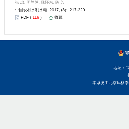
张 忠, 周兰萍, 魏怀东, 陈 芳
中国农村水利水电. 2017, (
3
): 217-220.
PDF
(
116
)
收藏
鄂
地址：武
本系统由
北京玛格泰