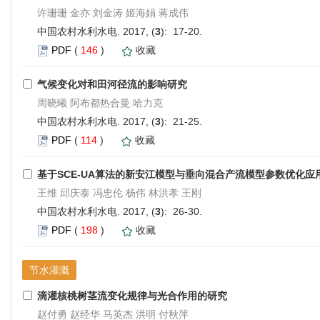
许珊珊 金亦 刘金涛 姬海娟 蒋成伟
中国农村水利水电. 2017, (
3
): 17-20.
PDF
(
146
)
收藏
气候变化对和田河径流的影响研究
周晓曦 阿布都热合曼.哈力克
中国农村水利水电. 2017, (
3
): 21-25.
PDF
(
114
)
收藏
基于SCE-UA算法的新安江模型与垂向混合产流模型参数优化应
王维 邱庆泰 冯忠伦 杨伟 林洪孝 王刚
中国农村水利水电. 2017, (
3
): 26-30.
PDF
(
198
)
收藏
节水灌溉
滴灌核桃树茎流变化规律与光合作用的研究
赵付勇 赵经华 马英杰 洪明 付秋萍