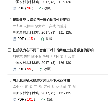
中国农村水利水电. 2017, (
3
): 117-120.
PDF
(
96
)
收藏
新型装配扶壁式挡土墙的抗震性能研究
章宏生 沈振中 徐力群 叶兴成 刘益志
中国农村水利水电. 2017, (
3
): 121-125.
PDF
(
115
)
收藏
基质吸力在不同干密度下对非饱和红土抗剪强度的影响
刘星志 陈铭 陈小燕 符思华 刘小文 叶云雪
中国农村水利水电. 2017, (
3
): 126-130.
PDF
(
99
)
收藏
南水北调输水梁济运河区地下水位预测
冯忠伦, 曹 滨, 王 维, 刁维杰, 林洪孝, 王 刚
中国农村水利水电. 2017, (
3
): 131-135.
PDF
(
101
)
收藏