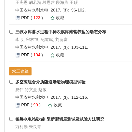
王宪恩 胡若漪 段思营 段海燕 王硕
中国农村水利水电. 2017, (
3
): 96-102.
PDF
(
123
)
收藏
三峡水库蓄水过程中神农溪库湾营养盐的动态分布
李欣, 宋林旭, 纪道斌, 刘德富
中国农村水利水电. 2017, (
3
): 103-111.
PDF
(
104
)
收藏
水工建筑
多空隙组合介质隧道渗透物理模型试验
夏伟 符文熹 赵敏
中国农村水利水电. 2017, (
3
): 112-116.
PDF
(
99
)
收藏
锦屏水电站砂岩II型断裂韧度测试及试验方法研究
万利勤 朱良青