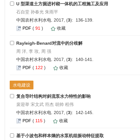
U 型渠道土方掘进衬砌一体机的工程施工及应用
石自堂 孙春光 朱雨平
中国农村水利水电. 2017, (
3
): 136-139.
PDF
(
91
)
收藏
Rayleigh-Benard对流中的分歧解
周 洋, 李 玫, 周 强
中国农村水利水电. 2017, (
3
): 140-141.
PDF
(
122
)
收藏
水电建设
复合导叶结构对斜流泵水力特性的影响
裴迎举 宋文武 符杰 胡帅 程伟
中国农村水利水电. 2017, (
3
): 142-145.
PDF
(
115
)
收藏
基于小波包和样本熵的水泵机组振动特征提取