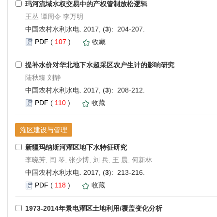
玛河流域水权交易中的产权管制放松逻辑
王丛 谭周令 李万明
中国农村水利水电. 2017, (
3
): 204-207.
PDF
(
107
)
收藏
提补水价对华北地下水超采区农户生计的影响研究
陆秋臻 刘静
中国农村水利水电. 2017, (
3
): 208-212.
PDF
(
110
)
收藏
灌区建设与管理
新疆玛纳斯河灌区地下水特征研究
李晓芳, 闫 琴, 张少博, 刘 兵, 王 晨, 何新林
中国农村水利水电. 2017, (
3
): 213-216.
PDF
(
118
)
收藏
1973-2014年景电灌区土地利用/覆盖变化分析