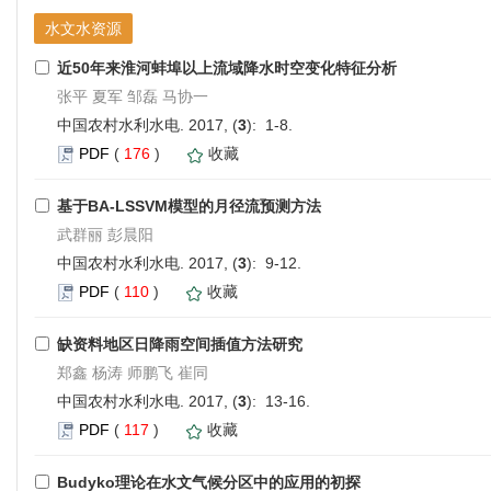
水文水资源
近50年来淮河蚌埠以上流域降水时空变化特征分析
张平 夏军 邹磊 马协一
中国农村水利水电. 2017, (
3
): 1-8.
PDF
(
176
)
收藏
基于BA-LSSVM模型的月径流预测方法
武群丽 彭晨阳
中国农村水利水电. 2017, (
3
): 9-12.
PDF
(
110
)
收藏
缺资料地区日降雨空间插值方法研究
郑鑫 杨涛 师鹏飞 崔同
中国农村水利水电. 2017, (
3
): 13-16.
PDF
(
117
)
收藏
Budyko理论在水文气候分区中的应用的初探