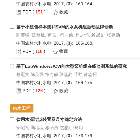
中国农村水利水电. 2017, (
3
): 160-164.
PDF
(
151
)
收藏
基于小波包样本熵和SVM的水泵机组振动故障诊断
陈英强, 陈煜敏, 蒋 劲, 符向前, 肖志怀, 赖冠文, 张嘉勋
中国农村水利水电. 2017, (
3
): 165-168.
PDF
(
118
)
收藏
基于LabWindows/CVI的大型泵机组在线监测系统的研究
赖冠文 陈英强 符向前 张嘉勋 蒋劲 肖志怀
中国农村水利水电. 2017, (
3
): 169-175.
PDF
(
126
)
收藏
供水工程
饮用水源过滤装置及尺寸确定方法
安尼瓦·斯地克 穆哈西 杰恩斯·马坦
中国农村水利水电. 2017, (
3
): 176-179.