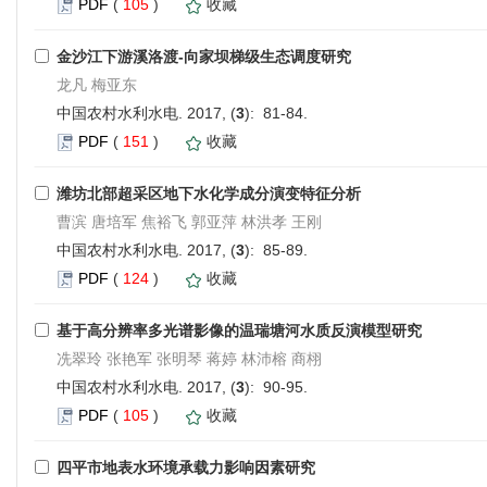
PDF
(
105
)
收藏
金沙江下游溪洛渡-向家坝梯级生态调度研究
龙凡 梅亚东
中国农村水利水电. 2017, (
3
): 81-84.
PDF
(
151
)
收藏
潍坊北部超采区地下水化学成分演变特征分析
曹滨 唐培军 焦裕飞 郭亚萍 林洪孝 王刚
中国农村水利水电. 2017, (
3
): 85-89.
PDF
(
124
)
收藏
基于高分辨率多光谱影像的温瑞塘河水质反演模型研究
冼翠玲 张艳军 张明琴 蒋婷 林沛榕 商栩
中国农村水利水电. 2017, (
3
): 90-95.
PDF
(
105
)
收藏
四平市地表水环境承载力影响因素研究