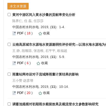
水文水资源
黄河中游区间入黄水沙量的贡献率变化分析
陈界仁, 任 磊, 任莎莎
中国农村水利水电. 2019, (
11
): 1-4.
PDF
(
18
)
收藏
云南高原城市水源地水资源脆弱性评价研究—以清水海水源地为
王 静, 段顺琼, 张连根, 石平平, 欧福超
中国农村水利水电. 2019, (
11
): 5-9.
PDF
(
6
)
收藏
雨量站网布设对子流域降雨量计算结果的影响
王小赞 赵彦增
中国农村水利水电. 2019, (
11
): 10-14.
PDF
(
20
)
收藏
调蓄池规模对初期雨水截留效果及截流管水文参数影响研究