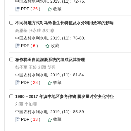
中国农村水利水电. 2019, (
11
): 72-75.
PDF
(
26
)
收藏
不同补灌方式对马铃薯生长特征及水分利用效率的影响
高恩基 张永胜 李虹彩
中国农村水利水电. 2019, (
11
): 76-80.
PDF
(
6
)
收藏
稻作梯田自流灌溉系统的组成及其管理
彭圣军 王姣 刘颖 胡强
中国农村水利水电. 2019, (
11
): 81-84.
PDF
(
28
)
收藏
1960－2017 年滇中地区参考作物 腾发量时空变化特征
刘丽 李加顺
中国农村水利水电. 2019, (
11
): 85-89.
PDF
(
13
)
收藏