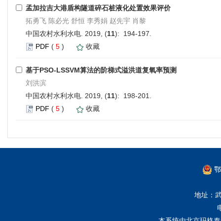
孟加拉吉大港盾构隧道碎石桩液化处置效果评价
拓勇飞 陈必光 舒恒 李秀娟 赵先宇 肖黎
中国农村水利水电. 2019, (
11
): 194-197.
PDF
(
5
)
收藏
基于PSO-LSSVM算法的阶梯式溢洪道复氧率预测
刘洪滨
中国农村水利水电. 2019, (
11
): 198-201.
PDF
(
5
)
收藏
鄂
地址：武
本系统由
北京玛格泰