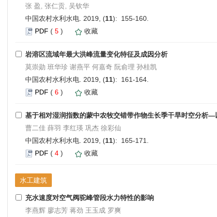
张 盈, 张仁贡, 吴钦华
中国农村水利水电. 2019, (
11
): 155-160.
PDF
(
5
)
收藏
岩溶区流域年最大洪峰流量变化特征及成因分析
莫崇勋 班华珍 谢燕平 何嘉奇 阮俞理 孙桂凯
中国农村水利水电. 2019, (
11
): 161-164.
PDF
(
6
)
收藏
基于相对湿润指数的蒙中农牧交错带作物生长季干旱时空分析—
曹二佳 薛羽 李红瑛 巩杰 徐彩仙
中国农村水利水电. 2019, (
11
): 165-171.
PDF
(
4
)
收藏
水工建筑
充水速度对空气阀驼峰管段水力特性的影响
李燕辉 廖志芳 蒋劲 王玉成 罗爽