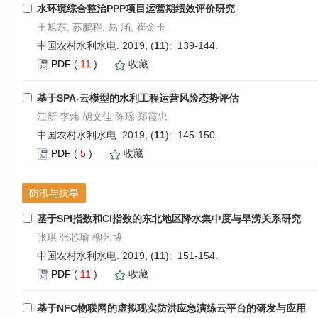
水环境综合整治PPP项目运营期绩效评价研究
王旭东, 苏鹏程, 易 涵, 崔金玉
中国农村水利水电. 2019, (
11
): 139-144.
PDF
(
11
)
收藏
基于SPA-云模型的水利工程运营风险态势评估
江新 李炜 胡文佳 陈瑶 郑霞忠
中国农村水利水电. 2019, (
11
): 145-150.
PDF
(
5
)
收藏
防汛与抗旱
基于SPI指数和CI指数的东北地区降水集中度与旱涝关系研究
张琪 张芯瑜 柳艺博
中国农村水利水电. 2019, (
11
): 151-154.
PDF
(
11
)
收藏
基于NFC物联网的虚拟现实防洪应急演练云平台的研发与应用