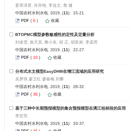
姜章泽君, 肖存艳, 李连文, 詹 健
中国农村水利水电. 2019, (
11
): 15-21.
PDF
(
6
)
收藏
BTOPMC模型参数敏感性的定性及定量分析
刘凌雪, 敖天其, 黎小东, 胡 正, 胡富昶, 李孟芮
中国农村水利水电. 2019, (
11
): 22-27.
PDF
(
10
)
收藏
分布式水文模型EasyDHM在增江流域的应用研究
吴梦琪 廖卫红 廖春梅 刘攀
中国农村水利水电. 2019, (
11
): 28-32.
PDF
(
36
)
收藏
基于三种中长期预报模型的集合预报模型在漓江桂林段的应用
李宏亮
中国农村水利水电. 2019, (
11
): 33-37.
PDF
(
45
)
收藏