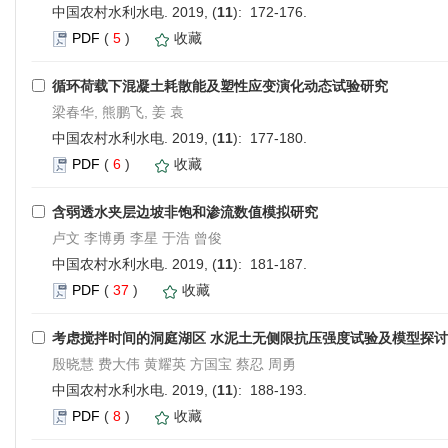
中国农村水利水电. 2019, (
11
): 172-176.
PDF
(
5
)
收藏
循环荷载下混凝土耗散能及塑性应变演化动态试验研究
梁春华, 熊鹏飞, 姜 袁
中国农村水利水电. 2019, (
11
): 177-180.
PDF
(
6
)
收藏
含弱透水夹层边坡非饱和渗流数值模拟研究
卢文 李博勇 李星 于浩 曾俊
中国农村水利水电. 2019, (
11
): 181-187.
PDF
(
37
)
收藏
考虑搅拌时间的洞庭湖区 水泥土无侧限抗压强度试验及模型探讨
殷晓慧 费大伟 黄耀英 方国宝 蔡忍 周勇
中国农村水利水电. 2019, (
11
): 188-193.
PDF
(
8
)
收藏