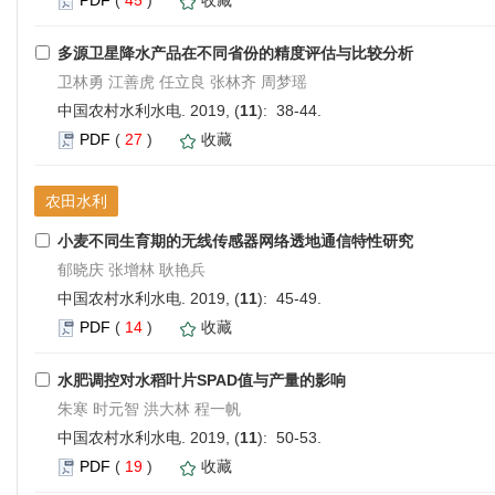
多源卫星降水产品在不同省份的精度评估与比较分析
卫林勇 江善虎 任立良 张林齐 周梦瑶
中国农村水利水电. 2019, (
11
): 38-44.
PDF
(
27
)
收藏
农田水利
小麦不同生育期的无线传感器网络透地通信特性研究
郁晓庆 张增林 耿艳兵
中国农村水利水电. 2019, (
11
): 45-49.
PDF
(
14
)
收藏
水肥调控对水稻叶片SPAD值与产量的影响
朱寒 时元智 洪大林 程一帆
中国农村水利水电. 2019, (
11
): 50-53.
PDF
(
19
)
收藏