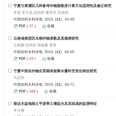
宁夏引黄灌区几种参考作物蒸散发计算方法适用性及修正研究
李晨 李王成 赵自阳 董亚萍 高海燕
中国农村水利水电. 2019, (
11
): 54-59.
PDF
(
37
)
收藏
云南省典型区水稻作物系数及其规律研究
王树鹏 段琪彩 韩焕豪 黄英
中国农村水利水电. 2019, (
11
): 60-65.
PDF
(
23
)
收藏
宁夏中部农作物生育期有效降水量时空变化特征研究
马忠明
中国农村水利水电. 2019, (
11
): 66-71.
PDF
(
168
)
收藏
柴达木盆地细土平原带土壤盐分及其组成的盐渍特征
李月梅