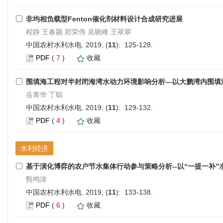
非均相负载型Fenton催化剂材料设计合成研究进展
程静 王春颖 郑荣伟 吴晓峰 王翠翠
中国农村水利水电. 2019, (
11
): 125-128.
PDF
(
7
)
收藏
围填海工程对半封闭海湾水动力环境影响分析—以大鹏湾内围填
岳青华 丁聪
中国农村水利水电. 2019, (
11
): 129-132.
PDF
(
4
)
收藏
水利经济
基于演化博弈的农户节水集体行动参与策略分析--以“一提一补”
甄鸣涛
中国农村水利水电. 2019, (
11
): 133-138.
PDF
(
6
)
收藏