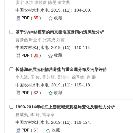
廖宁 李洪 张陵蕾 陈旻 黄文典
中国农村水利水电. 2019, (
11
): 104-109.
PDF
(
35
)
收藏
基于SWMM模型的南京秦淮区暴雨内涝风险分析
曹梦然 叶亚平 张其成 刘蔚
中国农村水利水电. 2019, (
11
): 110-114.
PDF
(
39
)
收藏
长荡湖表层沉积物营养盐与重金属分布及污染评价
李志清, 王 俊, 吴苏舒, 吴沛沛, 徐季雄, 肖 鹏
中国农村水利水电. 2019, (
11
): 115-118.
PDF
(
32
)
收藏
1990-2014年岷江上游流域景观格局变化及驱动力分析
夏威夷, 李 玲, 雷孝章
中国农村水利水电. 2019, (
11
): 119-124.
PDF
(
6
)
收藏